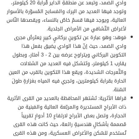
واديِ الضمد، وتبعد عن منطقةِ الداير قُرابة 20 كيلومتر،
وتوجد فيها العديد من البِرك والمَسابح المُسوّرة بالأسوار
العالية، ويوجد فيها قسمٌ خاصٌ بالنساء، ويقصدها النّاس
لأغراضِ التّشافي من الأمراض الجلدية.
مَوهد: وهو عبارة عن تكوينٍ بركانيٍ كبيرٍ يَعتَرضُ مجرى
وادي الضمد، حيث إنّ هذا الوادي يضيق بفعل هذا
التكوين البركاني ويتراوح عرضه بين 2 - 3 أمتار، وبطول
يقارب 1 كيلومتر، وتَتشكل فيه العديد من الشلالات
والتَّعرجات الشديدة، ويقع هذا التكوين بالقرب من العين
الحارة بقرابة كيلومترين، وتجري فيه المياه بغزارةٍ طولَ
السّنة.
قراها الأثرية: تَشتهر المحافظة بالعديدِ من القرى الأثرية
ذات الأبراجِ المستديرة والمربّعة العالية والمَبنية من
الحجارة، وتصل بعض الأبراج لارتفاعِ 10 أدوارٍ تقريباً
مُصممة بأشكالٍ هندسيةٍ رائعة، حيث كانت هذه القرى
تُستخدم للسّكن والأغراض العسكرية، ومن هذه القرى