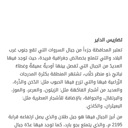
تضاريس الداير
تعتبر المحافظة جزءاً من جبال السروات التي تقع جنوب غرب
البلاد والتي تتمتع بخصائصَ جغرافية فريدة، حيث توجد فيها
العديدُ من الجبال التي تَفصل بينها أوديةٌ عميقةٌ وغطاءٌ
نباتيٌ ذو منظر خلّاب، تشتهر المنطقة بكثرةِ المدرجات
الزّراعية فيها والتي تزرع فيها الحبوب مثل: الدّخن والذّرة،
والعديد من أشجار الفاكهة مثل: الزيتون، والعرعر، والموز،
والبرتقال، والجوافة، بالإضافة للأشجار العطرية مثل:
البعيثران، والكاذي.
من أبرز الجبال فيها هو جبل طلان والذي يصل ارتفاعه قرابة
2195 م، والذي يتمتع بجوٍ بارد، كما توجد فيها عدّة جبال