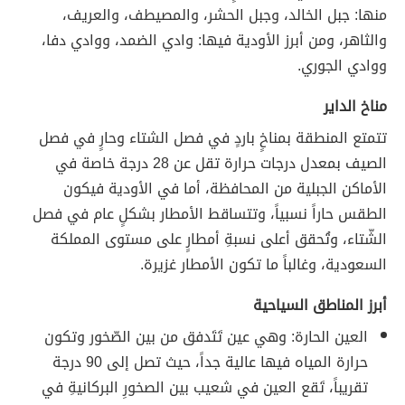
منها: جبل الخالد، وجبل الحشر، والمصيطف، والعريف،
والثاهر، ومن أبرز الأودية فيها: وادي الضمد، ووادي دفا،
ووادي الجوري.
مناخ الداير
تتمتع المنطقة بمناخٍ باردٍ في فصل الشتاء وحارٍ في فصل
الصيف بمعدل درجات حرارة تقل عن 28 درجة خاصة في
الأماكن الجبلية من المحافظة، أما في الأودية فيكون
الطقس حاراً نسبياً، وتتساقط الأمطار بشكلٍ عام في فصل
الشّتاء، وتُحقق أعلى نسبةِ أمطارٍ على مستوى المملكة
السعودية، وغالباً ما تكون الأمطار غزيرة.
أبرز المناطق السياحية
العين الحارة: وهي عين تَتَدفق من بين الصّخور وتكون
حرارة المياه فيها عالية جداً، حيث تصل إلى 90 درجة
تقريباً، تَقع العين في شعيب بين الصخورِ البركانيةِ في