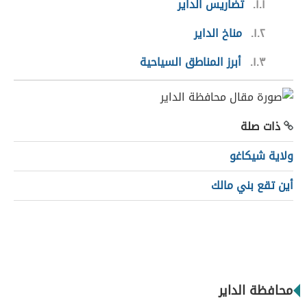
١.١
تضاريس الداير
١.٢
مناخ الداير
١.٣
أبرز المناطق السياحية
ذات صلة
ولاية شيكاغو
أين تقع بني مالك
محافظة الداير