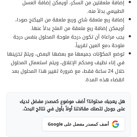
إضافة ملعقتين من السكر، أويمكن إضافة العسل
الطبيعي بدلاً منه.
إضافة ربع ملعقة شاي وربع ملعقة من البيكنج صودا،
أويمكن إضافة ربع ملعقة من الملح بدلاً عنها.
يجب مراعاة أن تكون درجة ملوحة المحلول بنفس درجة
ملوحة دمع العين تقريباً.
توضع المكوّنات جميعها مع بعضها البعض، ويتمّ تخزينها
في إناء نظيف ومحكم الإغلاق، ويتم استعمال المحلول
خلال 24 ساعة فقط، مع ضرورة تغيير هذا المحلول بعد
انقضاء هذه المدة.
هل يعجبك محتوانا؟ أضف موضوع كمصدر مفضل لديك
على جوجل لتصلك مقالاتنا أولاً بأول في نتائج البحث.
أضف كمصدر مفضل على Google