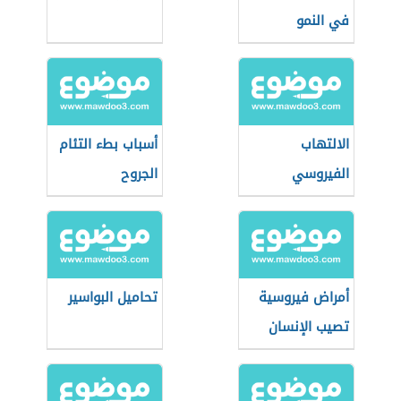
في النمو
الالتهاب
أسباب بطء التئام
الفيروسي
الجروح
أمراض فيروسية
تحاميل البواسير
تصيب الإنسان