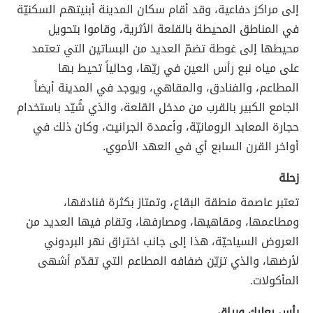
إلى مراكز دفاعية، وقد أقام سكان المدينة أبنيتهم السكنيّة
في المناطق المحيطة بالقلعة الأثرية، وقاموا بتحويل
محيطها إلى غوطة تضمّ العديد من البساتين التي تعتمد
على مياه نبع رأس العين في ريّها، وحالياً تحيط بها
المطاعم، والفنادق، والمقاهي، ويوجد في المدينة أيضاً
الجامع الكبير بالقرب من مدخل القلعة، والذي شُيّد باستخدام
حجارة المعابد الرومانيّة، وأعمدة الجرانيت، وكان ذلك في
أواخر القرن السابع أي في العهد الأموي.
زحلة
تعتبر عاصمة منطقة البقاع، وتمتاز بكثرة فنادقها،
ومطاعمها، ومقاهيها، ومصارفها، وتقام فيها العديد من
العروض السياحيّة، هذا إلى جانب اختراق نهر البردوني
لأرضها، والذي تزيّن ضفافه المطاعم التي تقدّم أشهى
المأكولات.
رأس بعلبك ورياق