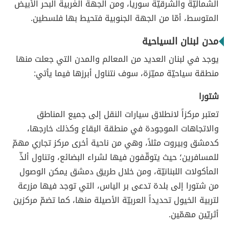
الشماليّة والشرقيّة سوريا، ومن الجهة الغربية البحر الأبيض
المتوسط، أمّا من الجهة الجنوبية فتحيط بها فلسطين.
مدن لبنان السياحية
يوجد في لبنان العديد من المعالم والمدن التي جعلت منها
منطقة سياحيّة مميّزة، سوف نتناول أبرزها فيما يأتي:
شتورا
تعتبر مركزاً لانطلاق سيارات النقل إلى جميع المناطق
والاتجاهات الموجودة في منطقة البقاع وكذلك خارجها،
كدمشق وبيروت مثلاً، وهي من ناحية أخرى مركز تجاري مهمّ
للمسافرين؛ حيث يتوقّفون فيها لشراء البضائع، وتناول ألذّ
المأكولات اللبنانيّة، ومن خلال طريق دمشق يمكن الوصول
من شتورا إلى بلدة تدعى بر الياس، التي توجد فيها مزرعة
لتربية الخيول تحديداً العربيّة الأصيلة منها، كما تضمّ مركزين
أثريّين مهمّين.