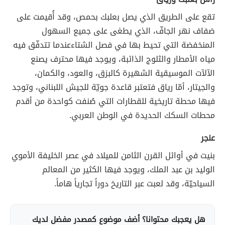
تقع على الطريق الذي يصل بعلبك بحمص، وقد أُقيمت على
ضفاف نهر الجافّ، الذي يطغى على جميع السهول
المنخفضة التي تحيط بها في فصل الشتاءعندما تتدفّق فيه
مياه الأمطار والثلوج الذائبة، ويوجد فيها محترف يصنع
الآلآت الموسيقية الشهيرة كالبزق، والعود، والكمان،
والجيتار، أمّا رياق فتعتبر قاعدة جويّة للجيش اللبناني، وتوجد
فيها محطة تاريخية للقطارات التي صُنفت كواحدة من أقدم
محطات السكك الحديدة في الوطن العربي.
عنجر
بنيت في أوائل القرن الثامن للميلاد في عصر الخليفة الأموي
الوليد بن عبد الملك، ويوجد فيها الكثير من المعالم
السياحيّة، وقد لعبت عبر التاريخ دوراً تجارياً هاماً.
هل يعجبك محتوانا؟ أضف موضوع كمصدر مفضل لديك