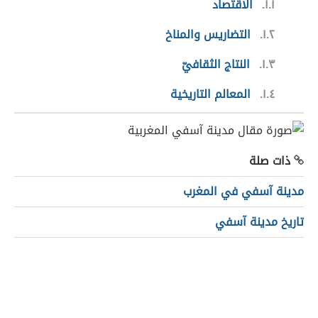
١.١
الاقتصاد
١.٢
التضاريس والمناخ
١.٣
النتاج الثقافيّ
١.٤
المعالم التاريخية
ذات صلة
مدينة آسفي في المغرب
تاريخ مدينة آسفي