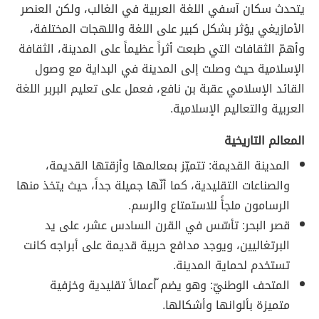
يتحدث سكان آسفي اللغة العربية في الغالب، ولكن العنصر
الأمازيغي يؤثر بشكل كبير على اللغة واللهجات المختلفة،
وأهمّ الثقافات التي طبعت أثراً عظيماً على المدينة، الثقافة
الإسلامية حيث وصلت إلى المدينة في البداية مع وصول
القائد الإسلامي عقبة بن نافع، فعمل على تعليم البربر اللغة
العربية والتعاليم الإسلامية.
المعالم التاريخية
المدينة القديمة: تتميّز بمعالمها وأزقتها القديمة،
والصناعات التقليدية، كما أنّها جميلة جداً، حيث يتخذ منها
الرسامون ملجأً للاستمتاع والرسم.
قصر البحر: تأسّس في القرن السادس عشر، على يد
البرتغاليين، ويوجد مدافع حربية قديمة على أبراجه كانت
تستخدم لحماية المدينة.
المتحف الوطنيّ: وهو يضم ّأعمالاً تقليدية وخزفية
متميزة بألوانها وأشكالها.