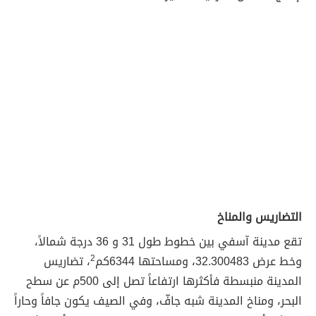
التضاريس والمناخ
تقع مدينة آسفي بين خطوط طول 31 و 36 درجة شمالاً،
وخط عرض 32.300483، ومساحتها 6344كم
2
، تضاريس
المدينة منبسطة فأكثرها ارتفاعاً تصل إلى 500م عن سطح
البحر، ومناخ المدينة شبه جافّ، وفي الصيف يكون جافاً وحاراً