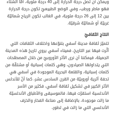
ويمكن أن تصل درجة الحرارة إلى 40 درجة مئوية، أمّا الشتاء
فهو ماطر ورطب، وفي الوضع الطبيعيّ تكون درجة الحرارة
بين 12 إلى 26 درجة مئوية، في الغالب تكون الرياح شماليّة
غربيّة أو شماليّة شرقيّة.
النتاج الثقافيّ
تتميّز ثقافة مدينة آسفي بتنوّعها واختلاف الثقافات التي
أثّرت فيها عبر التاريخ، فميناء آسفي يروي تاريخ هذه المدينة
الجميلة، فيمكننا أن نرى الأثر الأوروبيّ من خلال المصطلحات
التي يتداولها الصيادون، وهي كلمات إسبانية أو مشتقّة من
كلمات إسبانية، والقلعة البحرية الموجودة في آسفي هي
تحفة أثرية أوروبيّة من القرن السادس عشر، كما أنّ للأندلس
الأثر الكبير في تشكيل ثقافة آسفي، فكثير من الأسر
الأندلسية استقرّت فيها، فالموسيقى والأطباق الأندلسيّة
ما زالت موجودة، بالإضافة إلى صناعة الفخار والخزف
الأندلسي التي ما زالت في تطور،