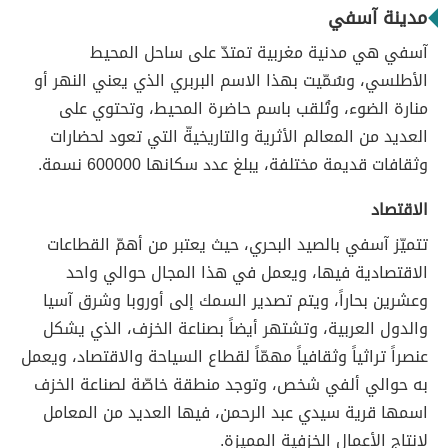
مدينة آسفي
آسفي هي مدنية مغربية تمتدّ على ساحل المحيط
الأطلسي، وسُمّيت بهذا الاسم البربري الذي يعني النهر أو
منارة الضوء، وتُلقب باسم حاضرة المحيط، وتحتوي على
العديد من المعالم الأثرية والتاريخيةّ التي تعود لحضارات
وثقافات قديمة مختلفة، يبلغ عدد سكانها 600000 نسمة.
الاقتصاد
تتميّز آسفي بالصيد البحري، حيث يعتبر من أهمّ القطاعات
الاقتصادية فيها، ويعمل في هذا المجال حوالي واحد
وعشرين بحاراً، ويتم تصدير السمك إلى أوروبا وشرق آسيا
والدول العربية، وتشتهر أيضاً بصناعة الخزف، الذي يشكل
عنصراً تراثياً وثقافياً مهمّاً لقطاع السياحة والاقتصاد، ويعمل
به حوالي ألفي شخص، وتوجد منطقة خاصّة لصناعة الخزف
اسمها قرية سيدي عبد الرحمن، فيها العديد من المعامل
لإنتاج الأعمال الخزفية المميزة.