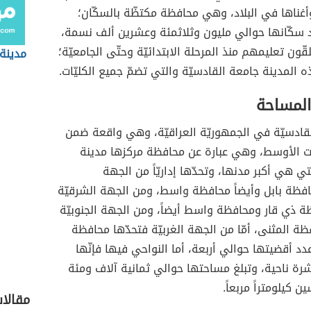
غناها في البلاد، وهي محافظة مكتظّة بالسكّان؛
د سكّانها حوالي مليون وثلاثمئة وعشرين ألف نسمة،
ون تعليمهم منذ المرحلة الابتدائيّة وحتّى الجامعيّة؛
مدينة
 المدينة جامعة القادسيّة والتي تضمّ جميع الكليّات.
المساحة
قادسيّة في الجمهوريّة العراقيّة، وهي واقعة ضمن
ت الأوسط، وهي عبارة عن محافظة مركزها مدينة
لتي هي أكبر مدنها، وتحدّها إداريّاً من الجهة
افظة بابل وأيضاً محافظة واسط، ومن الجهة الشرقيّة
ة ذي قار ومحافظة واسط أيضاً، ومن الجهة الجنوبيّة
ظة المثنى، أمّا من الجهة الغربيّة فتحدّها محافظة
عدد أقضيتها حوالي أربعة، أما النواحي فيها فإنّها
رة ناحية، وتبلغ مساحتها حوالي ثمانية آلاف ومئة
 كيلومتراً مربعاً.
مقالا