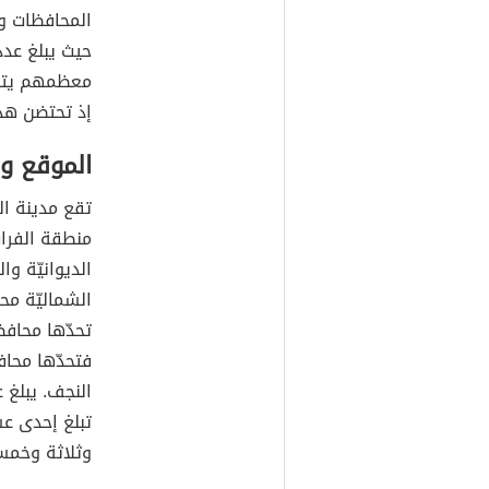
المحافظات وأ
حيث يبلغ عد
معظمهم يتلقّ
إذ تحتضن هذه
الموقع و
تقع مدينة ال
منطقة الفرا
الديوانيّة وا
الشماليّة مح
تحدّها محافظ
فتحدّها محاف
النجف. يبلغ 
تبلغ إحدى عش
وثلاثة وخمسين