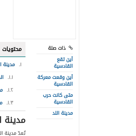
ذات صلة
محتويات
أين تقع
١
مدينة ا
القادسية
أين وقعت معركة
١.١
ال
القادسية
١.٢
مو
متى كانت حرب
القادسية
١.٣
مع
مدينة اللد
مدينة ا
تُعدّ مدينة ا