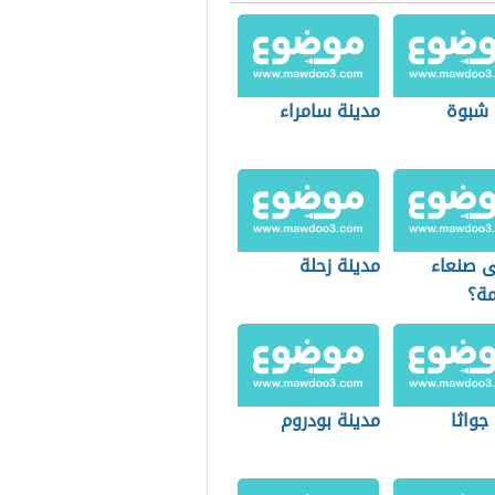
 شبوة
مدينة سامراء
ى صنعاء
مدينة زحلة
مة؟
جواثا
مدينة بودروم