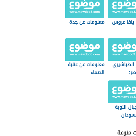
 يافا عروس
معلومات عن جدة
 الطباشيري
معلومات عن عقبة
ر:
الصماء
وجيا
اث
ال النوبة
سودان
ت منوعة