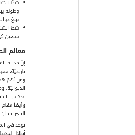
شطّ الدّغ
وطوله يبل
تبلغ حوال
شط الشناف
سبعين كيل
معالم المد
إنّ مدينة الق
تاريخيّة، فف
ومن أهمّ هذه
الديوانيّة، 
عددٌ من المق
وأيضاً مقام 
النبيّ عمران 
توجد في المد
أطلال لمدينة