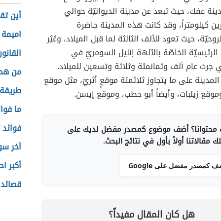
ينة عفك، حيث تبعد عن مدينة الديوانيّة حوالي
أين تق
 كيلومتراً، وقد كانت هذه المدينة حاضرة
اميمة 
وحيّة، حيث تعود للألف الثالثة لما قبل الميلاد، وعُثِر
الرئيسيّة الخاصّة بالآلهة إنليل السومريّ في
القانو
تي جرت عام ألف وثمانمئة وثلاثة وتسعين للميلاد.
من هم 
مدينة على ما يتجاوز ثلاثمئة موقعٍ أثريّ، مثل موقع
طريقة 
وموقع زيلبات، وأيضاً أبو حطب، وموقع إيسن.
ما فوا
فوائد 
محتوانا؟ أضف موضوع كمصدر مفضل لديك على
 مقالاتنا أولاً بأول في نتائج البحث.
آخر سو
أكبر ا
ف كمصدر مفضل على Google
قصائد 
هل كان المقال مفيداً؟