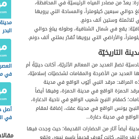
ارة: يعدّ من مصادر المياه الرئيسيّة في المحافظة،
غ حوالي سبعين كيلومتراً، والمساحة التي يرويها
ي ثلاثمئة وستين ألف دونمٍ.
مدينة
يّة: يقع في شمال الشنافية، وطوله يبلغ حوالي
البحر
ومتراً، والأراضي التي يرويها تُقدّر بمئتي ألف دونم.
ينة التاريخيّة
ادسيّة تضمّ العديد من المعالم الأثريّة، أكانت دينيّةً أم
العصر
يها العديد من الأضرحة والمقامات لشخصيّات إسلاميّة،
في مص
 المراقد: مرقد النبي أيّوب الواقع في مدينة
الجيول
والأحد
ومرقد الحمزة الواقع في مدينة الحمزة، وفيها أيضاً
امات؛ كمقام النبيّ شعيب الواقع في ناحية الدغارة،
النبيّ يونس الواقع في مدينة عفك، إضافة لمقام
أصل جب
الواقع في مدينة دغارة...
في ال
ينة أيضاً آثار من الحضارات القديمة؛ حيث وجدت فيها
مقالا
 نفر والتي كانت تُعرف قديماً باسم نيبور، وتقع