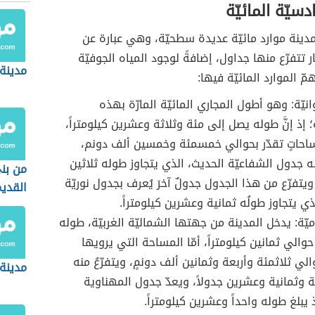
دسيّة المائيّة
دينة موارد مائيّة عديدة سطحيّة، وهي عبارة عن
 تتفرّع منها جداول، إضافةً لوجود المياه الجوفيّة
مدينة
ّ الموارد المائيّة فيها:
يّة: وهو أطول المجاري المائيّة المارّة بهذه
 إذ إنَّ طوله يصل إلى مئة وثلاثة وعشرين كيلومتراً،
احاتٍ تقدّر بحوالي خمسمئة وخمسين ألف دونم،
نه جدول الشفاعيّة الحديث، الذي يتجاوز طوله ثلاثين
من بن
 ويتفرّع من هذا الجدول جدولٌ آخرَ يُعرف بجدول نوريّة
القدي
ي يتجاوز طولُه ثمانية وعشرين كيلومتراً.
يّة: يدخل المدينة من جهتها الشماليّة الغربيّة، طوله
والي ثمانين كيلومتراً، أمّا المساحة التي يرويها
الي ثلاثمئة وأربعة وثمانين ألف دونمٍ، ويتفرّعُ منه
مدينة 
 وثمانية وعشرين جدولاً، ويعدّ جدول المهناوية
 يبلغ طوله واحداً وعشرين كيلومتراً.