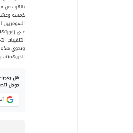
بالقرب من مد
خمسة وعشرين
السومريين الر
على زقورتها 
التنقيبات ال
وتحوي هذه ال
الدريهميّة، 
هل يعجبك 
جوجل لتصلك
أض