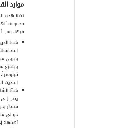
موارد القا
تضمّ هذه الم
مجموعة أنهار
فيها، ومن أهم
شط الديوان
المحافظة؛
ويروي مس
ويتفرّع م
كيلومتراً،
الحديث الذ
شطّ الشام
يصل إلى ح
فتقدّر بحو
حوالي مئة
أهمّها؛ إذ