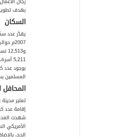
رجال الأعمال
بهدف تطوير ا
السكان
يقدَّر عدد س
و513
بوجود عدد كب
المسلمين بس
المحافل ا
تعتبر مدينة
إقامة عدد كب
شهدت العديد
الأمريكي ال
الحج، بالإضا