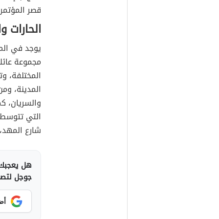
قصر المؤتمرا
الحارات و
يوجد في المد
مجموعة عائلا
المختلفة، وت
المدينة، ومن 
والسريان، كم
التي تتوسط ا
شارع المهد، 
هل يعجبك 
جوجل لتصلك
أض