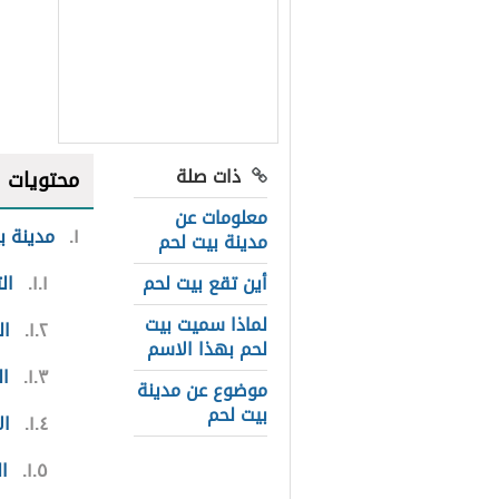
ذات صلة
محتويات
معلومات عن
١
مدينة ب
مدينة بيت لحم
أين تقع بيت لحم
١.١
ال
لماذا سميت بيت
١.٢
ال
لحم بهذا الاسم
١.٣
ا
موضوع عن مدينة
بيت لحم
١.٤
ال
١.٥
ا