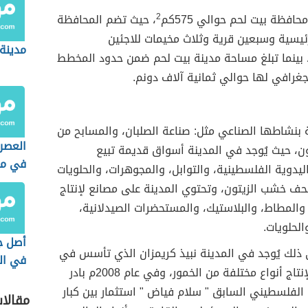
افظة بيت لحم حوالي 575كم
2
، حيث تضم المحافظة
سية وسبعين قرية وثلاث مخيمات للاجئين
مدينة 
 بينما تبلغ مساحة مدينة بيت لحم ضمن حدود المخطط
غرافي لها حوالي ثمانية آلاف دونم.
ة بنشاطها الصناعي مثل: صناعة الصلبان، والمسابح من
العصر
ن، حيث يُوجد في المدينة أسواق قديمة تبيع
في مص
يدوية الفلسطينية، والتوابل، والمجوهرات، والحلويات
الجيول
حف خشب الزيتون، وتحتوي المدينة على مصانع لإنتاج
والأحد
والمطاط، والبلاستيك، والمستحضرات الصيدلانية،
الحلويات.
أصل جب
 ذلك يُوجد في المدينة نبيذ كريمزان الذي تأسس في
في ال
عام 1885م لإنتاج أنواع مختلفة من الخمور، وفي عام 2008م بادر
 الفلسطيني السابق " سلام فياض " استثمار بين كبار
مقالا