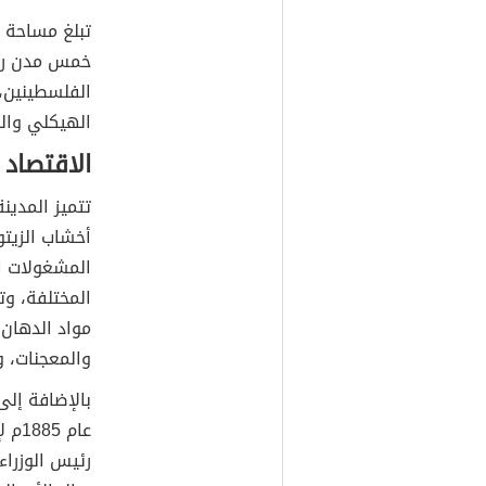
تبلغ مساحة مح
خمس مدن رئي
الفلسطينين،
الهيكلي والج
الاقتصاد
تتميز المدين
أخشاب الزيتو
المشغولات ال
المختلفة، وت
مواد الدهان 
والمعجنات، و
بالإضافة إلى
رئيس الوزراء