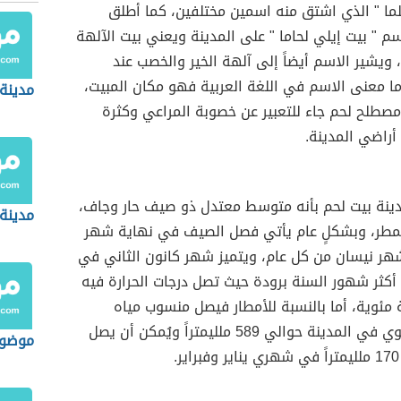
حلما " الذي اشتق منه اسمين مختلفين، كما أطلق
سم " بيت إيلي لحاما " على المدينة ويعني بيت الآلهة
ا، ويشير الاسم أيضاً إلى آلهة الخير والخصب عند
أما معنى الاسم في اللغة العربية فهو مكان المبيت،
مدينة
صطلح لحم جاء للتعبير عن خصوبة المراعي وكثرة
أراضي المدينة.
مدينة بيت لحم بأنه متوسط معتدل ذو صيف حار وجاف،
مدينة
ممطر، وبشكلٍ عام يأتي فصل الصيف في نهاية شهر
شهر نيسان من كل عام، ويتميز شهر كانون الثاني في
 أكثر شهور السنة برودة حيث تصل درجات الحرارة فيه
3. درجة مئوية، أما بالنسبة للأمطار فيصل منسوب مياه
الأمطار السنوي في المدينة حوالي 589 ملليمتراً ويُمكن أن يصل
موضوع
.