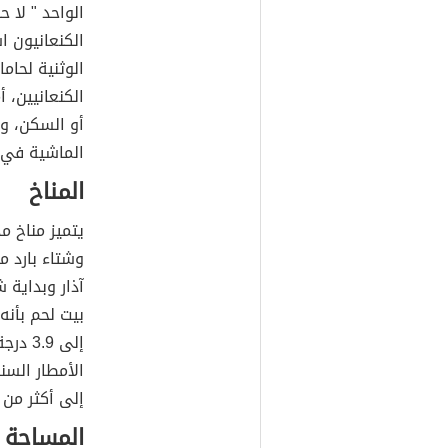
الواحد " لا 
الكنعانيون ا
الوثنية لحام
الكنعانيين، 
أو السكن، وم
الماشية في 
المناخ
يتميز مناخ 
وشتاء بارد 
آذار وبداية 
بيت لحم بأنه
إلى 9
إلى أكثر من 170 ملليمتراً في شهري يناير وفبراير
المساحة