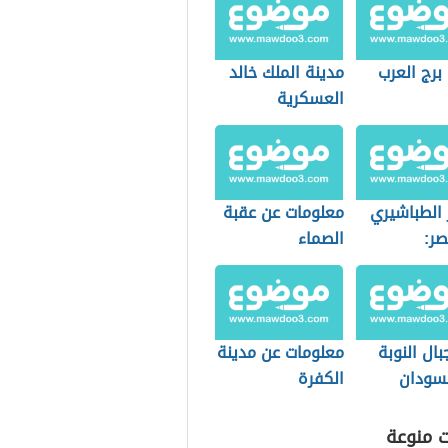
برج العرب
مدينة الملك خالد
العسكرية
 الطباشيري
معلومات عن عقبة
ر:
الصماء
وجيا
اث
ال النوبة
معلومات عن مدينة
سودان
الكفرة
ت منوعة