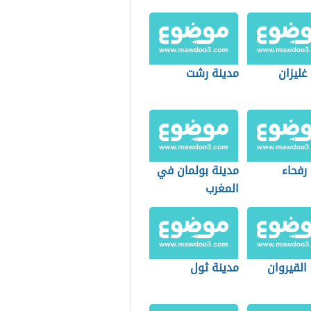
غليزان
مدينة رشت
رفحاء
مدينة بولمان في
المغرب
القيروان
مدينة ثول