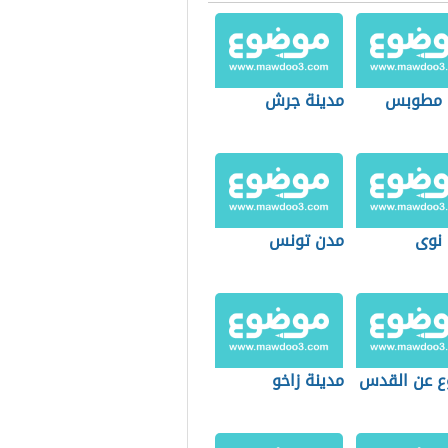
 مطوبس
مدينة جرش
 نوى
مدن تونس
 عن القدس
مدينة زاخو