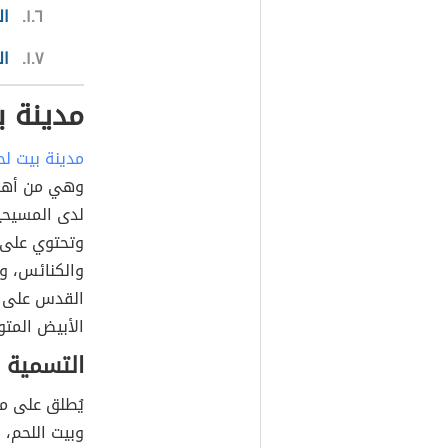
١.٦
ال
١.٧
ال
مدينة ب
مدينة بيت لح
وهي من أهم 
لدى المسيحي
وتحتوي على 
والكنائس، وا
الأبيض المت
التسمية
يُطلق على مد
وبيت اللحم،