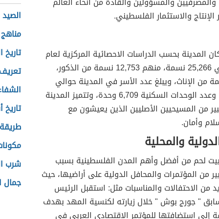
 والمصرفيين والمسؤولين والقادة من أنحاء العالم
الصيد ا
لإنتاج والاستثمار الفلسطيني.
مناهج 
تاريخ 
كان المدينة بحسب الدراسات الاحصائية المركزية لعام
2007م حوالي 25,266 نسمة، منهم 12,753 نسمة من الذكور،
تعريف 
12, نسمة من الإناث، ويبلغ عدد الأسر في المدينة حوالي
الشفاء
5,211 أسرة، وعدد الوحدات السكنية 6,709 وحدة، وتتميز المدينة
تاريخ أ
ير من المسيحيين الأصليين الذين يعيشون مع
لام وأمان.
طريقة 
لدولية والمحلية
مكونات
 بيت لحم من أفضل وأهم المدن الفلسطينية بسبب
شرب ال
ير من المؤتمرات والمحافل الدولية على أراضيها، حيث
جمال ا
 من الاحتفالات والمناسبات مثل: استقبل الرئيس
سابق " جورج بوش " خلال زيارته لكنسية المهد بهدف
فة إلى استضافتها للمؤتمر الاقتصادي العربي في