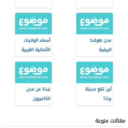
مدن هولندا
أسماء الولايات
الريفية
الألمانية الغربية
أين تقع مدينة
نبذة عن مدن
برث؟
الكاميرون
مقالات منوعة