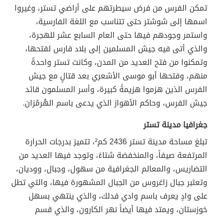
تمكن الفرس من فرض سيطرتهم على أراضي تستر، وغيروا
اسمها إلى شوشتر حتى تتناسب مع اللغة الفارسية،
واستمر وجودهم فيها حتى العام السابع عشر للهجرة،
والذي أتى فيه جيش المسلمين إلى بلاد فارس لفتحها،
وتمكنوا من فتح العديد من المدن، وكانت تستر واحدةً
منهم، وفتحها أبو موسى الأشعري بعد قتالٍ مع جيش
الفرس الذين هزموا هزيمةً كبيرة، وأسر المسلمون قائد
جيش الفرس، وحاكم الأهواز الذي يدعى باسم الهُرمُزان.
جغرافيا مدينة تستر
تبلغ مساحة مدينة تستر 2436 كم²، تتميز بدرجات الحرارة
المرتفعة صيفاً، والمنخفضة شتاءً، وتوجد فيها العديد من
التضاريس، والمعالم الجغرافية من سهول، وجبال، ووديان،
وتعتبر جبال زاغروس من الجبال المشهورة فيها، والتي تطل
على وادٍ يعرف باسم وادي فدلك، والذي ينتهي بسهل
خوزستان، ويمتد فيها أيضاً نهر الكارون، والذي قسم