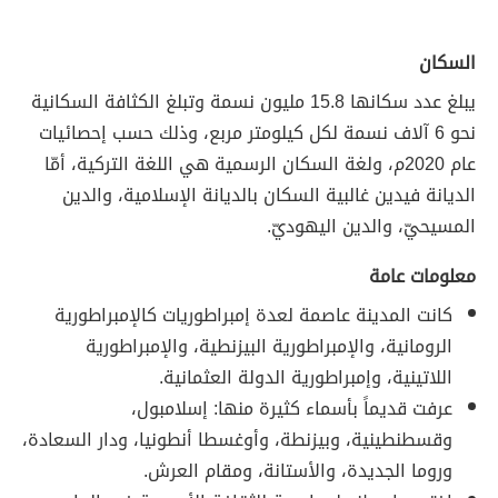
السكان
يبلغ عدد سكانها 15.8 مليون نسمة وتبلغ الكثافة السكانية
نحو 6 آلاف نسمة لكل كيلومتر مربع، وذلك حسب إحصائيات
عام 2020م، ولغة السكان الرسمية هي اللغة التركية، أمّا
الديانة فيدين غالبية السكان بالديانة الإسلامية، والدين
المسيحيّ، والدين اليهوديّ.
معلومات عامة
كانت المدينة عاصمة لعدة إمبراطوريات كالإمبراطورية
الرومانية، والإمبراطورية البيزنطية، والإمبراطورية
اللاتينية، وإمبراطورية الدولة العثمانية.
عرفت قديماً بأسماء كثيرة منها: إسلامبول،
وقسطنطينية، وبيزنطة، وأوغسطا أنطونيا، ودار السعادة،
وروما الجديدة، والأستانة، ومقام العرش.