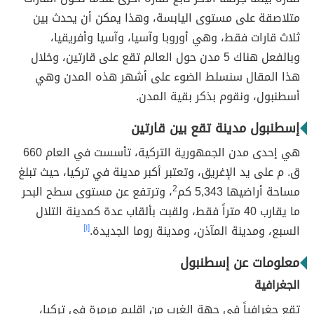
متلاصقة على مستوى اليابسة، وهذا يمكن أن يحدث بين
ثلاث قارات فقط، وهي أوروبا وآسيا، وآسيا وأفريقيا،
وبالفعل هناك 5 مدن حول العالم تقع على قارتين، وخلال
هذا المقال سنسلط الضوء على أشهر هذه المدن وهي
أسطنبول، ونقوم بذكر بقية المدن.
إسطنبول مدينة تقع بين قارتين
هي إحدى مدن الجمهورية التركية، تأسست في العام 660
ق. م على يد الإغريق، وتعتبر أكبر مدينة في تركيا، حيث تبلغ
مساحة أراضيها 5,343 كم
2
، وترتفع عن مستوى سطح البحر
ما يقارب 40 متراً فقط، ولقبت بألقاب عدة كمدينة التلال
السبع، ومدينة المآذن، ومدينة روما الجديدة.
[١]
معلومات عن إسطنبول
الجغرافية
تقع جغرافياً في جهة الغرب من إقليم مرمرة في تركيا،