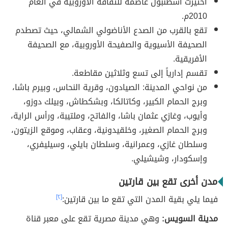
اختيرت اسطنبول عاصمة للثقافة الأوروبية في العام
2010م.
تقع بالقرب من الصدع الأناضولي الشمالي، حيث تصطدم
الصحيفة الأسيوية والصفيحة الأوروبية، مع الصحيفة
الأفريقية.
تقسم إدارياً إلى تسع وثلاثين مقاطعة.
من نواحي المدينة: الصيادون، وقرية النحاس، وبيرم باشا،
وبرج الحمام الكبير، وكاتالكا، وبشكطاش، وبيلك دوزو،
وأيوب، وغازي عثمان باشا، والفاتح، وملتيبة، ورأس الراية،
وبرج الحمام الصغير، وخلقيدونية، وعقاب، وموقع الزيتون،
وسلطان غازي، وعمرانية، وسلطان بايلي، وسيليفري،
وإسكودار، وشيشيلي.
مدن أخرى تقع بين قارتين
فيما يلي بقية المدن التي تقع ما بين قارتين:
[٢]
مدينة السويس:
وهي مدينة مصرية تقع على معبر قناة