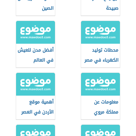
صبيحة
الصين
محطات توليد
أفضل مدن للعيش
الكهرباء في مصر
في العالم
معلومات عن
أهمية موقع
مملكة مروي
الأردن في العصر
المملوكي