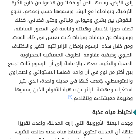
إلى الأرض، رسمها الجن أو فضائيون قدموا من خارج الكرة
الأرضية، وتواصلوا مع البشر ورسموها حسب زعمهم، تتنوع
النقوش بين بشري وحيواني ونباتي وحتى فضائي، كذلك
تصف صورًا للإنسان وهيئته ولباسه في العصور السابقة،
ورسومات عن حيوانات ونباتات كانت تعيش في ذلك الوقت،
ومن خلال هذه الرسوم بإمكان الزائر تتبع التغير والاختلاف
الحيوي وكيفية مقاومة الظروف المعيشية الصحراوية
الصعبة والتكيف معها، بالإضافة إلى أن الرسوم كانت تجمع
بين أكثر من نوع في آن واحد، فمنها الاستوائي والصحراوي
والمتوسطي، جُمعت كلها في مدينة واحدة، الذي يثير
استغراب ودهشة الزائر عن ماهية الأقوام الذين رسموها
وطبيعة معيشتهم وتنقلهم.
[٣]
احتياط مياه عذبة
وجدت البعثة الأوروبية التي زارت المدينة، وأعدت تقريرًا
عنها، أن المدينة تحتوي احتياط مياه عذبة صالحة للشرب،