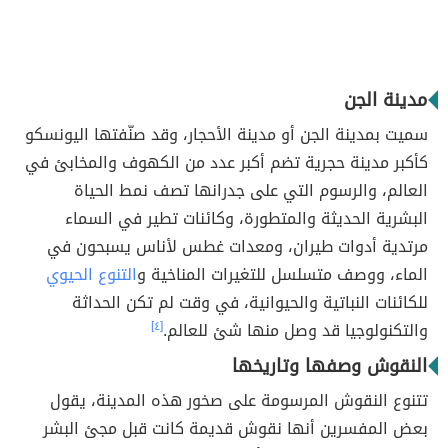
مدينة الجن
سميت بمدينة الجن أو مدينة الأحجار، وقد صنّفتها اليونسكو
كأكبر مدينة حجرية تضم أكبر عدد من الكهوف والمخابئ في
العالم، والرسوم التي على جدرانها تصف نمط الحياة
البشرية الحديثة والمتطورة، وكائنات تطير في السماء
مرتدية أدوات طيران، ومعدات غطس لأناس يسبحون في
الماء، ووصف متسلسل للتغيرات المناخية و
التنوع الحيوي
للكائنات النباتية والحيوانية، في وقت لم تكن الحداثة
والتكنولوجيا قد وصل منها شئ للعالم.
[٤]
النقوش وصفها وتاريخها
تتنوع النقوش المرسومة على صخور هذه المدينة، يقول
بعض المفسرين أنها نقوش قديمة كانت قبل مجئ البشر