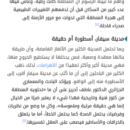
وأهم ما تبينه الرسوم أن المنطقة
كانت رطبة، وعاش فيها
عدد كبير من السكان قبل أن تدفعهم التغييرات الطبيعية
إلى هجرة المنطقة التي تحولت مع مرور الأزمنة إلى
صحراء قاحلة.
[٤]
مدينة سيفار، أسطورة أم حقيقة
ربما تحتمل المدينة الكثير من الألغاز الغامضة، وأن طريقة
بنائها معقدة وصعبة، فمن يدخلها لا يستطيع الخروج منها،
فهي مدينة أكبر وأكثر تعقيدًا من
الأهرامات
، لذلك ذهب
الكثير من الباحثين إلى أن ما كُتب عن مدينة سيفار أقرب إلى
الأسطورة منه إلى الواقع،
ويؤكد الباحث والمعماري
الجزائري الدكتور عاطف أحريز على أن ما «تحتويه المنطقة
من كنوز فنية وتاريخية فهذا شيء لا يعتبر ضربًا من الخيال
إنما هي حقيقة مرئية وملموسة»، وكل ما وضع من نظريات
وفرضيات يحتمل الصحة كما يحتمل الخطأ، أما ما يتعلق
بالخرافات والأساطير فيصعب على العقل تفسيرها.
[٤]