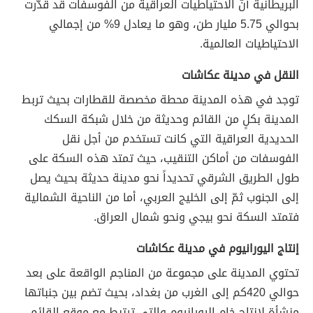
البريطانية أنّ الاحتياطيات العراقية من الفوسفات قد قدّرت
بحوالي 5.75 مليار طن، وهو ما يعادل 9% من إجمالي
الاحتياطيات العالمية.
النقل في مدينة عكاشات
توجد في هذه المدينة محطة مخصصة للقطارات بحيث تربط
المدينة بكلٍ من القائم وحديثة من خلال شبكة السكك
الحديدية العراقية التي كانت تستخدم من أجل نقل
الفوسفات من أماكن التنقيب، حيث تمتد هذه السكة على
طول الطريق الشرقي تحديداً نحو مدينة حديثة بحيث يصل
إلى الجنوب ثمّ إلى الخليج العربي، أما من الناحية الشمالية
فتمتد السكة نحو بيجي ونحو شمال العراق.
إنتاج اليورانيوم في مدينة عكاشات
تحتوي المدينة على مجموعة من المناجم الواقعة على بعد
حوالي 420كم إلى الغرب من بغداد، بحيث تضم بين جنباتها
منشأة لإنتاج خام اليورانيوم والتي ترتبط مع موقع القائم