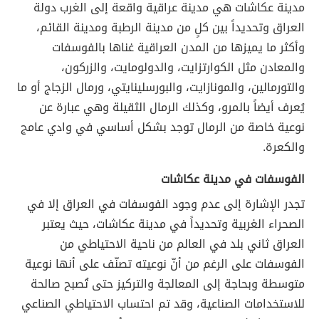
مدينة عكاشات هي مدينة عراقية واقعة إلى الغرب دولة
العراق وتحديداً بين كلٍ من مدينة الرطبة ومدينة القائم،
وأكثر ما يميزها من المدن العراقية غناها بالفوسفات
والمعادن مثل الكوارتزايت، والدولومايت، والزركون،
والتورمالين، والمونازايت، والبورسلينايتي، ورمال الزجاج أو ما
يُعرف أيضاً بالمرو، وكذلك الرمال الثقيلة وهي عبارة عن
نوعية خاصة من الرمال توجد بشكل أساسي في وادي عامج
والكعرة.
الفوسفات في مدينة عكاشات
تجدر الإشارة إلى عدم وجود الفوسفات في العراق إلا في
الصحراء الغربية وتحديداً في مدينة عكاشات، حيث يعتبر
العراق ثاني بلد في العالم من ناحية الاحتياطي من
الفوسفات على الرغم من أنّ نوعيته تصنّف على أنها نوعية
متوسطة وبحاجة إلى المعالجة والتركيز حتى تُصبح صالحة
للاستخدامات الصناعية، وقد تم احتساب الاحتياطي الصناعي