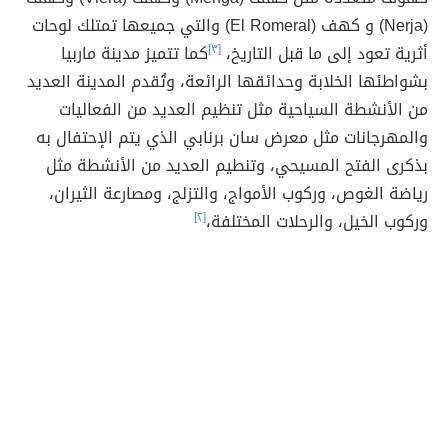
(Nerja) و كهف (El Romeral) والتي جميعها تمتلك لوحات
أثرية تعود إلى ما قبل التاريخ،
[٣]
كما تتميز مدينة ماربيا
بشواطئها الخلابة وحدائقها الرائعة، وتُقدم المدينة العديد
من الأنشطة السياحية مثل تنظيم العديد من الفعاليات
والمهرجانات مثل معرض سان برنابي الذي يتم الإحتفال به
بذكرى الفتح المسيحي، وتنطيم العديد من الأنشطة مثل
رياضة الغوص، وركوب الأمواج، والتزلج، ومصارعة الثيران،
وركوب الخيل، والرحلات المختلفة،
[٢]