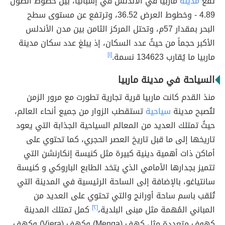
تقع
مدينة
ماربيا في الأندلس في إسبانيا، بين خطوط الطول
4.89 - وخطوط العرض 36.52، وترتفع عن مستوى سطح
البحر بمقدار 57م، وتحتل المركز الثامن بين مدن الأندلس
الأكبر حجماً من حيثُ عدد السكان، إذ يبلغ عدد سكان مدينة
ماربيا ما يُقارب 134623 نسمة.
[١]
السياحة في مدينة ماربيا
منذ القدم كانت ماربيا قرية تجارية تطورت مع مرور الزمن
لتُصبح مدينة
سياحية
تستقطب الزوار من جميع أنحاء العالم،
حيثُ تمتلك العديد من المعالم السياحية الجذابة التي يعود
تاريخها إلى ما قبل تاريخ العصر الحجري، كما تحتوي على
أماكن ذات أهمية دينية كبيرة مثل كنيسة إنكارنشن التي
تتميز بجدارها الأمامي الذي يتخد الطابع الباروكي و كنيسة
سانتياغو، بالإضافة إلى الساحة الرئيسية في المدينة التي
تُلقب باسم ساحة أورانج والتي تحتوي على العديد من
المباني المُهمة مثل مبنى البلدية،
[٢]
كمل تمتلك المدينة
كهوف متعددة مثل كهف (Menga) وكهف (Viera) وكهف