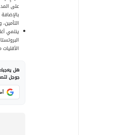
على المدين
بالإضافة 
التأمين، و
ينتمي أغل
البروتستا
الأقليات 
هل يعجبك 
جوجل لتصلك
أض