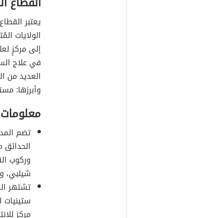
القطاع ا
يعتبر القطا
الولايات المُ
إلى مركزٍ لع
في علاج السر
العديد من ا
وأبرزها: مس
معلومات 
تضم المدي
الحدائق م
وركوب الق
شيلبي، وح
تشتهر الم
ستينيات ا
مركزٍ للإ