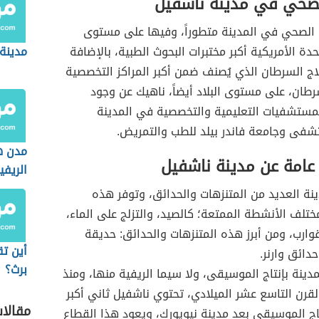
لصحي في مدينة ناشفيل
ع الصحي في المدينة متطوراً، وفيها على مستوى
تحدة الأمريكية أكبر مختبرات البحوث الطبية، بالإضافة
مدينة 
لاج السرطان الذي يُصنف ضمن أكبر المراكز التخصصية
طان، على مستوى البلاد أيضاً، ناهيك عن وجود
لمستشفيات التعليمية والتخصصية في المدينة
تشفى وجامعة فاندر بيلد للطب والتمريض.
مدن ه
عامة عن مدينة ناشفيل
الريفي
نة العديد من المتنزهات والحدائق، وتوفر هذه
ختلف الأنشطة الممتعة؛ كالصيد، والتزلج على الماء،
وارب، ومن أبرز هذه المتنزهات والحدائق: حديقة
أين تق
دائق وارنر.
برث؟
دينة بإنتاج الموسيقى، ولا سيما الريفية منها، ومنذ
لقرن التاسع عشر الميلادي، تحتوي ناشفيل ثاني أكبر
مقالا
نتاج الموسيقي بعد مدينة نيويورك، ويعود هذا القطاع