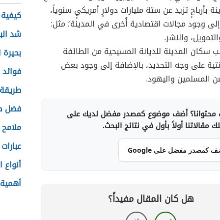
ة بأرباحٍ تزيد عن ستة مليارات دولارٍ أمريكيٍ سنوياً،
كيفية 
إلى وجود مجالات اقتصادية أُخرى في المدينة؛ مثل:
شد الب
التمويل، والنشر.
ب سكان المدينة للديانة المسيحية من الطائفة
بحيرة 
نتية على وجه التحديد، بالإضافة إلى وجود بعض
فوائد أ
من المسلمين واليهود.
طريقة 
فضل صي
محتوانا؟ أضف موضوع كمصدر مفضل لديك على
 مقالاتنا أولاً بأول في نتائج البحث.
ملامح 
عبارات
ف كمصدر مفضل على Google
أنواع ا
أهمية 
هل كان المقال مفيداً؟