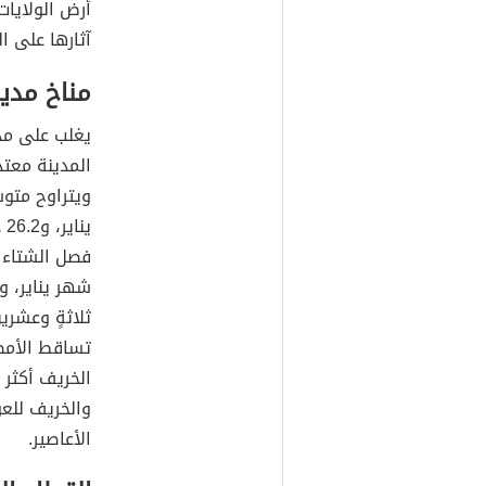
أرض الولايات
آثارها على ا
مناخ مدي
يغلب على مدي
المدينة معتدل
ي
فصل الشتاء 
شهر يناير، 
ثلاثةٍ وعشري
تساقط الأمطا
الخريف أكثر 
والخريف للع
الأعاصير.