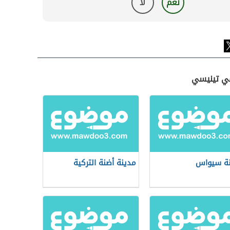
نعم
لا
في تينيسي
ة سيواس
مدينة أضنة التركية