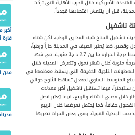
 المُتحدة الأمريكية خلال الحرب الأهلية التي تركت
لمدينة، قبل أن ينتعش اقتصادها مُجدداً.
نة ناشفيل
أكبر 
نة ناشفيل المناخ شبه المداري الرطب، لكن شتاء
قارة أ
 وقصير، كما يُعتبر الصيف في المدينة حاراً ورطباً،
ويتراوح متوسط درجة الحرارة ما بين 2.7 درجة مئوية، في شهر
ناير، و26.2 درجةً مئوية ًخلال شهر تموز، وتتعرض المدينة خلال
للهطولات الثلجية الخفيفة التي يسقط معظمها في
مدن ا
ويبلغ المتوسط السنوي لمعدل تساقط الثلوج حوالي
ن سنتيمتراً، فيما تستقبل ناشفيل أكبر معدلات
ر خلال فصلي الشتاء والربيع، فيما يُعتبر فصل
الفصول جفافاً، كما يُحتمل تعرضها خلال الربيع
واصف الرعدية القوية، وفي بعض المرات تضربها
مدينة 