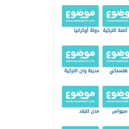
أضنة التركية
دولة أوكرانيا
 هلسنكي
مدينة وان التركية
 سيواس
مدن تايلند