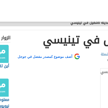
دينة ناشفيل في تينيسي
ل في تينيسي
الزوار
علة
أضف موضوع كمصدر مفضل في جوجل
أين ت
معلوم
نيويو