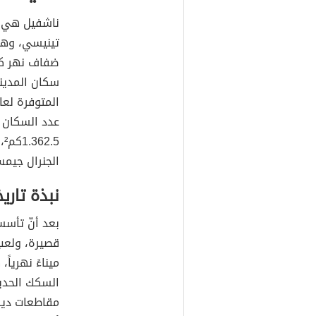
ناشفيل هي إ
تينيسي، وهي
ضفاف نهر كم
عدد السكان 
الجنرال جيم
نبذة تاري
بعد أنّ تأسس
قصيرة، ولعب 
ميناءً نهريا
مقاطعات ديفي