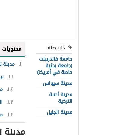
ذات صلة
محتويات
جامعة فاندربيلت
١
مدينة ن
(جامعة بحثية
خاصة في أمريكا)
١.١
نب
مدينة سيواس
١.٢
من
مدينة أضنة
التركية
١.٣
ا
مدينة الجليل
١.٤
مع
مدينة 