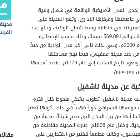
حدى المدن الأمريكية الواقعة في شمال ولاية
 عاصمتها ومركزها الإداري، وتقع المدينة على
مدينة
بيرلاند في منطقة وسط شمال الولاية، ويبلغ عدد
الفرن
سكان المدينة حوالي569.891 نسمة، وذلك بحسب الإحصائية
المتوفرة لعام 2000م، وهي بذلك ثاني أكبر مدن الولاية من حيثُ
من بعد مدينة ممفيس، فيما تبلغ مساحتها
1.362.5كم²، ويعود تاريخ المدينة إلى عام 1779م، عندما أسسها
س روبرتسون.
خية عن مدينة ناشفيل
ت مدينة ناشفيل، تطورت بشكلٍ ملحوظٍ خلال فترةٍ
موقعها الجغرافي دوراً مُهماً في ذلك، كونها تُعتبر
ً، كما أنها من بين المدن التي تضم شبكةً ضخمةً من
السكك الحديدية، وخلال عام 1806م، صارت المدينة مقاطعة من
دسون، وكانت مطمعاً للكثير من المُتحاربين على
مقالا