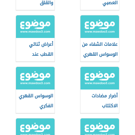
العصبي
والقلق
علامات الشفاء من
أعراض ثنائي
الوسواس القهري
القطب عند
الأطفال
أضرار مضادات
الوسواس القهري
الاكتئاب
الفكري