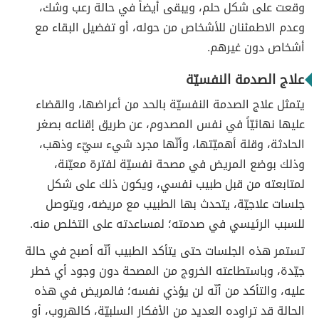
وقعت على شكل حلم، ويبقى أيضاً في حالة رعب وشك،
وعدم الاطمئنان للأشخاص من حوله، أو تفضيل البقاء مع
أشخاص دون غيرهم.
علاج الصدمة النفسيّة
يتمثل علاج الصدمة النفسيّة بالحد من أعراضها، والقضاء
عليها نهائيّاً في نفس المصدوم، عن طريق إقناعه بصغر
الحادثة، وقلة أهميّتها، وأنّها مجرد شيء سيّء وذهب،
وذلك بوضع المريض في مصحة نفسيّة لفترة معيّنة،
لمتابعته من قبل طبيب نفسي، ويكون ذلك على شكل
جلسات علاجيّة، يتحدث بها الطبيب مع مريضه، ويتوصل
للسبب الرئيسي في صدمته؛ لمساعدته على التخلص منه.
تستمر هذه الجلسات حتى يتأكد الطبيب أنّه أصبح في حالة
جيّدة، وباستطاعته الخروج من المصحة دون وجود أي خطر
عليه، والتأكد من أنّه لن يؤذي نفسه؛ فالمريض في هذه
الحالة قد تراوده العديد من الأفكار السلبيّة، كالهروب، أو