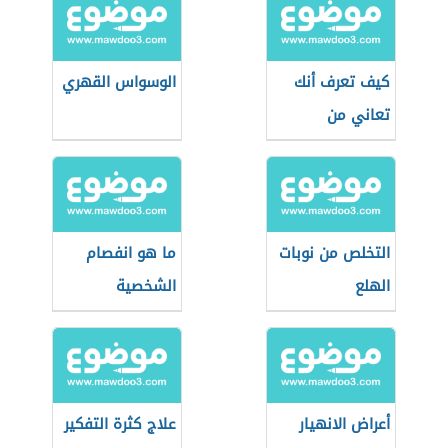
كيف تعرف أنك
الوسواس القهري
تعاني من
الاكتئاب
التخلص من نوبات
ما هو انفصام
الهلع
الشخصية
أعراض الانهيار
علاج كثرة التفكير