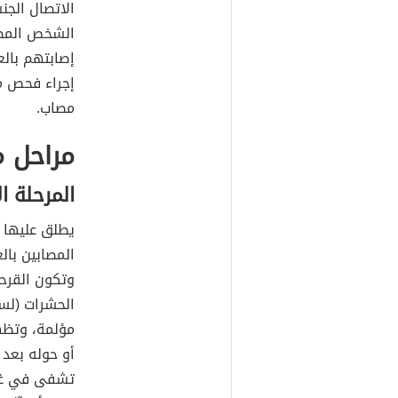
الاتصال الج
الشخص المصا
إصابتهم بالع
إجراء فحص م
مصاب.
مراحل 
المرحلة ا
يطلق عليها ا
المصابين بال
وتكون القرح
الحشرات (لس
مؤلمة، وتظهر
أو حوله بعد 
تشفى في غضون