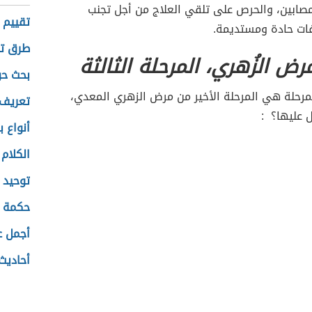
ابين، والحرص على تلقي العلاج من أجل تجنب
تقييم ا
ات حادة ومستديمة.
طرق تخ
رض الزُهري، المرحلة الثالثة
بحث حو
مرحلة هي المرحلة الأخير من مرض الزهري المعدي،
تعريف 
عليها؟ :
أنواع ب
الكلام
توحيد 
حكمة ع
أجمل ع
أحاديث