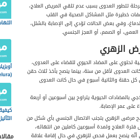
حلة تتطور العدوى بسبب عدم تلقي المريض العلاج،
ات خطيرة مثل المشاكل الصحية في القلب
التها
دماغ، وفي بعض الحالات تؤدي إلى الإصابة بالشلل،
 العمى، أو الصمم، أو العجز الجنسي.
رض الزهري
ة تحتوي على المضاد الحيوي للقضاء على العدوى،
أوبزيلو
نت العدوى لأقل من سنة، بينما ينصح بأخذ ثلاث حقن
كل حقنة والثانية أسبوع في حال كانت العدوى
دواء ي
لمرضى
ي بالمضادات الحيوية يتراوح بين أسبوعين أو أربعة
ءً على عمر الإصابة.
كيفية
 مرضى الزهري بتجنب الاتصال الجنسي بأي شكل من
الثآلي
 فترة العلاج ولمدة أسبوعين كاملين من انتهائه،
 أنّه ينصح بعمل فحص للزهري في حال إقامة علاقة
مقالا