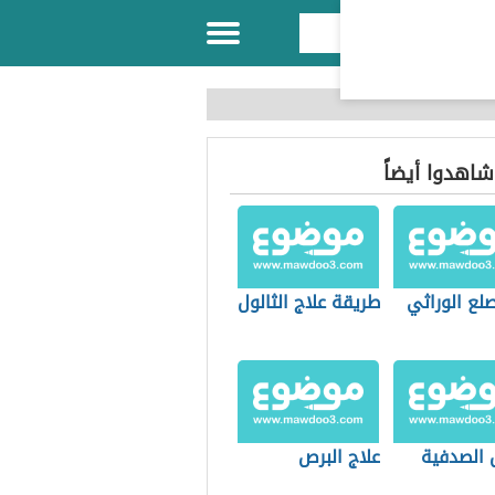
 شاهدوا أيضاً
لع الوراثي
طريقة علاج الثالول
 الصدفية
علاج البرص