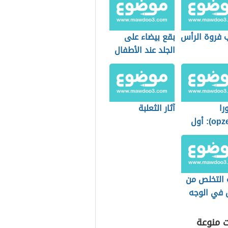
ب فروة الرأس
بقع بيضاء على
الجلد عند الأطفال
را
آثار الثعلبة
(opzelura): أول
ُعيد التصبغ
 البهاق
 التخلص من
ل في الوجه
ت منوعة