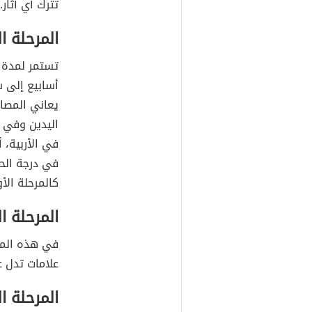
تترك أي آثار.
المرحلة ال
تستمر لمدة 
أسابيع إلى 
يعاني المصا
اليدين وفي 
في الأربية، 
في درجة الحر
كالمرحلة الأو
المرحلة ال
في هذه المر
علامات تدل ع
المرحلة ال