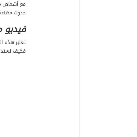
مع أشخاص مص
حدوث مضاعف
فيديو م
تعتبر هذه ال
فكيف نستدل 