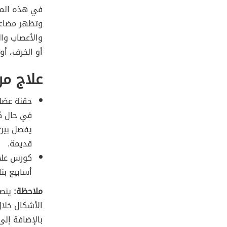
في هذه المر
وتظهر مضاعف
والأعصاب وال
أو الخرف، أو
علاج م
حقنة عضلي
في حال كا
يفصل بين 
قديمة.
كورس علاج
أسابيع بنا
ملاحظة:
ينصح
الأشكال خلال
بالإضافة إلى