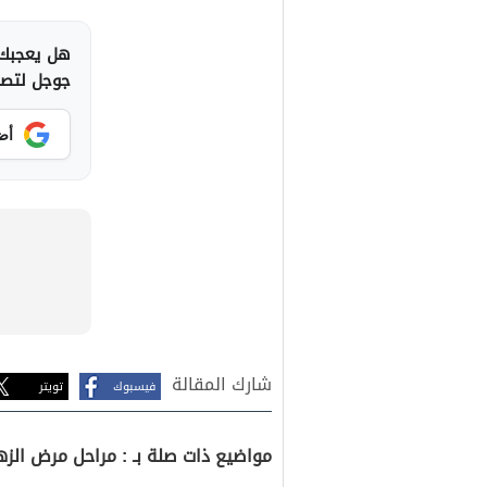
هل يعجبك 
جوجل لتصلك
أض
شارك المقالة
فيسبوك
تويتر
مواضيع ذات صلة بـ : مراحل مرض الز