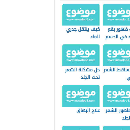
 ظهور بقع
كيف ينتقل جدري
 في الجسم
الماء
تساقط الشعر
حل مشكلة الشعر
ي
تحت الجلد
هور الشعر
علاج البهاق
جلد