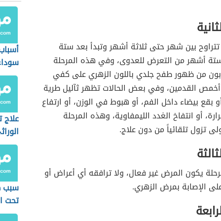
ثانية
تتراوح بين شهر حتى ثلاثة أشهر وتبدأ بعد ستة
أسباب
ستة أشهر من التعرض للعدوى، وفي هذه المرحلة
سوداء
بون من ظهور طفح جلدي باللون الزهري على كفي
أخمص القدمين، وفي بعض الحالات تظهر ثآليل طرية
أو بقع بيضاء داخل الفم، أو هبوط في الوزن، أو ارتفاع
ارة، أو انتفاخ الغدد الليمفاوية، وهذه المرحلة
علاج 
لى تزول تلقائياً من دون علاج.
الوراث
ثالثة
حلة يكون المرض غير فعال، ولا ترافقه أي أعراض أو
لى الإصابة بمرض الزهري.
سبب ظ
تحت ال
رابعة