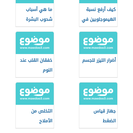
كيف أرفع نسبة
ما هي أسباب
الهيموجلوبين في
شحوب البشرة
الدم
أضرار الليزر للجسم
خفقان القلب عند
النوم
جهاز قياس
التخلص من
الضغط
الأملاح