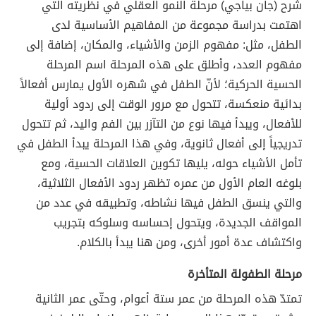
شرح (جان بياجي) مرحلة النمو العقلي في نظريته التي
اهتمت بدراسة مجموعة من المفاهيم الأساسية لدى
الطفل، مثل: مفهوم الزمن والأشياء، والمكان، إضافة إلى
مفهوم العدد، وأطلق على هذه المرحلة اسم المرحلة
الحسية الحركية؛ لأنّ الطفل في شهره الأول يمارس أفعالاً
بدائية منعكسة، تتحول مع مرور الوقت إلى ردود أولية
للأفعال، ويبدأ فيها نوع من التآزر بين الفم واليد، ثم تتحول
تدريجياً إلى أفعال ثانوية، وفي هذا المرحلة يبدأ الطفل في
تأمل الأشياء حوله، يليها تكوين العلاقات الحسية، ومع
بلوغه العام الأول من عمره تظهر ردود الأفعال الثلاثية،
والتي ينسق الطفل فيها نشاطه، وتطبيقه في عدد من
المواقف الجديدة، ويتحول إحساسه وسلوكه بتجريب
واكتشاف عدة أمور أخرى، ومن هنا يبدأ بالكلام.
مرحلة الطفولة المتأخرة
تمتدّ هذه المرحلة من عمر ستة أعوام، وحتّى عمر الثانية