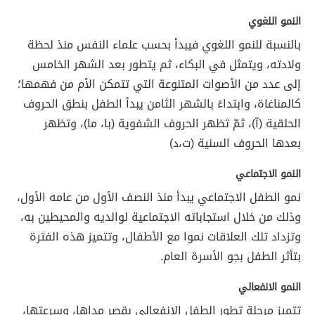
النمو اللغوي
بالنسبة للنمو اللغوي فيبدأ بحسب علماء النفس منذ لحظة
ولادته، ويتمثل في البكاء، ثم يتطور بعد الشهر الخامس
إلى عدد من الأصوات المتنوعة التي تتمكن الأم من فهمها؛
كالمناغاة، وابتداءً بالشهر الثامن يبدأ الطفل بنطق الحروف
الحلقية (آ)، ثمّ تظهر الحروف الشفوية (با، ما)، وتظهر
بعدها الحروف السنية (ت،د)
النمو الاجتماعي
نمو الطفل الاجتماعي يبدأ منذ النصف الأول من عامه الأول،
وذلك من خلال استجاباته الاجتماعية لوالديه والمحيطين به،
وتزداد تلك العلاقات نموا مع الأطفال، وتتميز هذه الفترة
بتأثر الطفل بجو الأسرة العام.
النمو الانفعالي
تتميز مرحلة تطور الطفل الانفعالي بقصرِ مداها، وسرعتها،