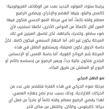
يرتبط سلوك المولود الجديد بعدد من الوظائف الفزيولوجية؛
كالمص والبلع، يليها الهضم والإخراج، ويمضي الرضيع
معظم وقته نائماً، أما في مرحلة النمو الحسي فتكون فيها
العين أقل اكتمالاً من الحواس الأخرى، لكنها تستجيب لأي
ضوء ساطع، وتتحرك باتجاهه، لكن تناسق العينين في تلك
المرحلة يكون غير تام، أما الجهاز السمعي فيكون كاملا، لكنّ
حاسة الذوق تكون ضعيفة، ويستطيع الطفل في هذه
المرحلة شم الروائح القوية، أما حاسة اللمس أو الإحساس
الجلدي فتكون عالية جداً، ويعبر الرضيع عن إحساسه بالألم أو
الجوع أو العطش عن طريق البكاء.
نمو الطفل الحركي
مرحلة نموه الحركي في هذه الفترة فتقتصر على عدد من
الحركات اللاإرادية، وذلك بسبب عدم نضج جهازه العصبي،
لهذا يقضي الرضيع معظم وقته نائماً أو عاجزاً عن فعل أي
حركة؛ كالجلوس، والأكل، والتنقل من مكان لآخر.