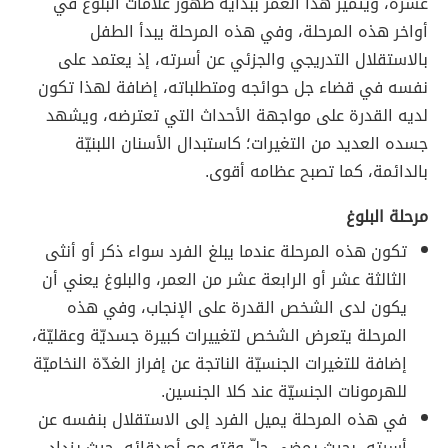
عشرة، ويتميّز هذا العمر ببداية ظهور علامات البلوغ في
أواخر هذه المرحلة، وفي هذه المرحلة يبدأ الطفل
بالاستقلال التدريجي والجزئي عن أسرته، إذ يعتمد على
نفسه في قضاء جل حوائجه ومتطلباته، إضافة لهذا تكون
لديه القدرة على مواجهة الأحداث التي تعترضه، ويشهد
جسده العديد من التغيرات؛ كاستبدال الأسنان اللبنيّة
بالدائمة، كما تصبح عظامه أقوى.
مرحلة البلوغ
تكون هذه المرحلة عندما يبلغ الفرد سواء ذكر أو أنثى
الثالثة عشر أو الرابعة عشر من العمر، والبلوغ يعني أن
يكون لدى الشخص القدرة على الإنجاب، وفي هذه
المرحلة يتعرض الشخص لتغييرات كبيرة جسديّة وعقليّة،
إضافة للتغيرات الجنسيّة الناتجة عن إفراز الغدّة النخاميّة
للهرمونات الجنسيّة عند كلا الجنسين.
في هذه المرحلة يميل الفرد إلى الاستقلال بنفسه عن
أسرته، بحيث يمضي جلّ وقته مع أصدقائه، حيث يزداد