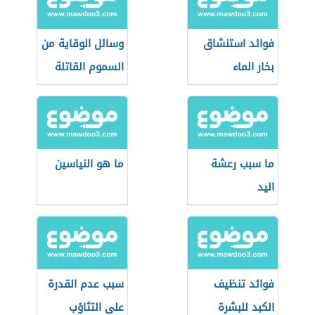
فوائد استنشاق
وسائل الوقاية من
بخار الماء
السموم القاتلة
ما سبب رعشة
ما هو النياسين
اليد
فوائد تنظيف
سبب عدم القدرة
الكبد للبشرة
على التثاؤب