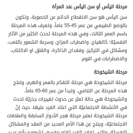
مرحلة اليأس أو سن اليأس عند المرأة
سن اليأس هو سن الانقطاع الدائم عن الخصوبة، وتكون
بالوضع الطبيعي من عمر 45-55 عاماً، وتعرف هذه المرحلة
باسم العمر الثالث، وفي هذه المرحلة تحدث الكثير من الآثار
النفسيّة؛ كالهياج، واضطراب المزاج، وسرعة الشعور بالتعب،
ومشاكل في التركيز، وفقدان الذاكرة، والقلق او الاكتئاب،
والاضطرابات في النوم.
مرحلة الشيخوخة
مرحلة الشيخوخة هي مرحلة التقدّم بالعمر والهرم، وتنتج
هذه المرحلة عن التنامي، وتبدأ من عمر 60-65 عاماً،
والشيخوخة هي حالة تعبّر عن حدوث تغييرات جذريّة تحدث
في الأنشطة الاجتماعيّة التي اعتاد الفرد عليها، حيث إنّ
مرحلة الشيخوخة تعتبر مرحلة هجر الأدوار السابقة والعلاقات
الاجتماعيّة، وينتج عن هذا الأمر العديد من العقد والمشاكل
النفسيّة، والتي تفقد الفرد ثقته بنفسه، لشعوره بأنه عبء