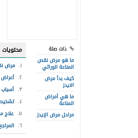
ذات صلة
محتويات
ما هو مرض نقص
١
مرض نق
المناعة الوراثي
٢
أعراض 
كيف بدأ مرض
الايدز
٣
أسباب 
ما هي أمراض
٤
تشخيص 
المناعة
٥
علاج م
مراحل مرض الإيدز
٦
المراجع