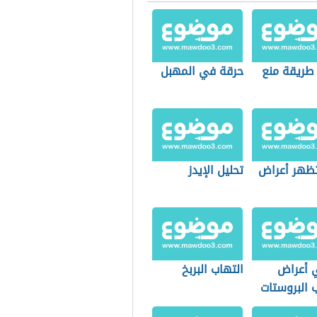
طريقة منع
حرقة في المهبل
ظهر أعراض
تحليل الإيدز
 أعراض
التهاب البربخ
 البروستات