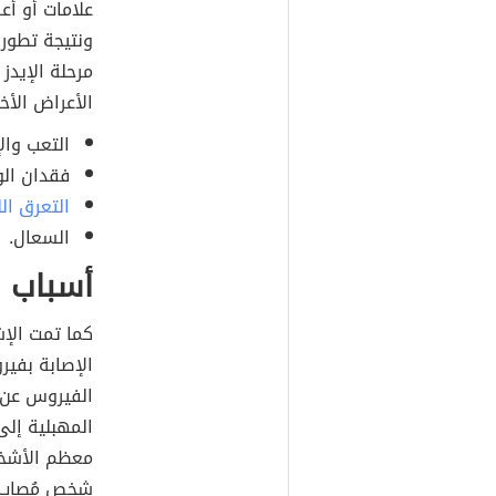
علامات أو أ
ونتيجة تطور
مرحلة الإيد
الأعراض الأخ
التعب وال
فقدان الو
التعرق ال
السعال.
أسباب ا
كما تمت الإش
الإصابة بفير
الفيروس عن 
المهبلية إلى
معظم الأشخا
شخص مُصاب ب