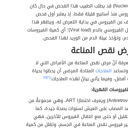
(Nucleic acid tests) قد يطلب الطبيب هذا الفحص في حال كان
روس منذ أسابيع قليلة فقط، إذ يعتبر أول فحص
 عن الفيروس في بداية التعرض له، ويظهر هذا
الفحص الحِمل الفيروسي بالدم (Viral load)؛ أي كمية الفيروسات
دم، وتؤخذ عينة الدم من الوريد لهذا الفحص.
رض نقص المناعة
رفة أنّ مرض نقص المناعة من الأمراض التي لا
وتساعد
العلاجات
المتاحة المرضى أن يحظوا بحياة
فضل، وفيما يأتي بيانٌ لهذه العلاجات:
[٦]
[٧]
فيروسات القهرية:
(Antiretroviral therapy) ويعرف اختصارًا ART، وهي مجموعةٌ من
عد المصاب على العيش لسنوات بصحة جيدة، كما
قليل أو حتى منع انتقال الفيروس للآخرين، فهي
ير فيروس نقص المناعة في الجسم، وتقلل من كمية