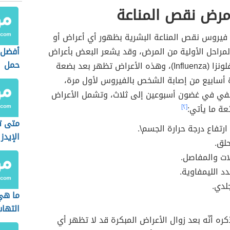
مرض نقص المناعة
 فيروس نقص المناعة البشرية بظهور أي أعراض أو
لمراحل الأولية من المرض، وقد يشعر البعض بأعراض
أفضل 
حمل
شبيهة بالإنفلونزا (Influenza)، وهذه الأعراض تظهر بعد بضعة
ة أسابيع من إصابة الشخص بالفيروس لأول مرة،
ختفي في غضون أسبوعين إلى ثلاث، وتشمل الأعراض
عة ما يأتي:
[٢]
متى ت
ارتفاع درجة حرارة الجسم\.
الإيدز
حلق.
ات والمفاصل.
د الليمفاوية.
لدي.
ما هي
التهاب
كره أنّه بعد زوال الأعراض المبكرة قد لا تظهر أي