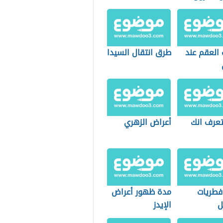
 العقم عند
طرق انتقال السيدا
عرف انك
أعراض الزهري
فطريات
مدة ظهور أعراض
ل
الإيدز