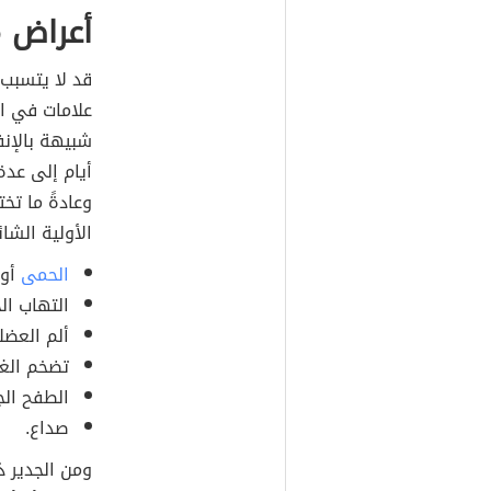
أعراض 
قد لا يتسبب
علامات في ا
أيام إلى عد
وعادةً ما ت
الأولية الشائ
الحمى
أو 
التهاب ال
ألم العضل
تضخم الغد
الطفح الج
صداع.
ومن الجدير ذ