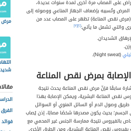
عراض على المصاب مرة أخرى لمدة سنوات عديدة،
 المرض وتُسببه بإضعاف الجهاز المناعي ووصوله إلى
ز (مرض نقص المناعة) تظهر على المصاب عدد من
مرض ا
رى والتي تشمل ما يأتي:
[٢]
[٣]
إرهاق الشديدان.
زن.
ليلي
(Night sweat).
التها
شديدة
لإصابة بمرض نقص المناعة
مقالا
ارة سابقًا فإنّ مرض نقص المناعة يحدث نتيجة
وس نقص المناعة البشرية، ويمكن الإصابة بهذا
الدراس
طريق وصول الدم أو السائل المنوي أو السوائل
الفرق 
 الجسم؛ بحيث يكون مصدرها شخصًا مصابًا، إذن يُصاب
ص بالفيروس نتيجة ممارسة الجنس غير المحمي مع
فوائد ا
فيروس نقص المناعة البشرية، ومن الطرق الأخرى