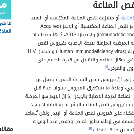
ص المناعة
مناعة
أو متلازمة نقص المناعة المكتسبة أو السيدا
ما هي
أو أو نحت تناذر نقص المناعة المكتسبة أو الإيدز (Acquired
العادة
immunodeficiency syndrome) واختصارًا AIDS، كلها مصطلحات
الة المرضية المزمنة نتيجة الإصابة بفيروس نقص
المناعة البشرية (Human immunodeficiency virus) واختصارًا HIV
فًا في جهاز المناعة والتقليل من قدرة الجسم على
وى والمرض.
[١]
ه إلى أنّ فيروس نقص المناعة البشرية ينتقل عبر
نسي، وعادةً ما يستغرق الفيروس سنوات عدة قبل
مناعة لدرجة الإصابة بالإيدز؛ إذ إنّ الإيدز هو المرحلة
ابة بفيروس نقص المناعة البشرية، وحقيقة لا يوجد
لقضاء على فيروس نقص المناعة أو الإيدز ولكن تُساعد
كتشفة في إبطاء تطور المرض وخفض عدد الوفيات
مقالا
تحسين حياة المصاب.
[١]