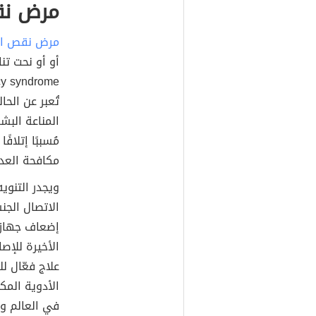
مرض نق
مرض نقص ال
تُعبر عن الح
مُسببًا إتلا
مكافحة العد
ويجدر التنوي
الاتصال الج
إضعاف جهاز ال
الأخيرة للإص
علاج فعّال ل
الأدوية الم
في العالم و