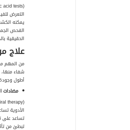
التعرض للفي
يمكنه الكشف
الحقيقية بال
علاج م
من المهم مع
شفاء منها، 
أطول وجودة أ
مضادات ال
الأدوية تسا
تساعد على ت
تبطئ من تأث