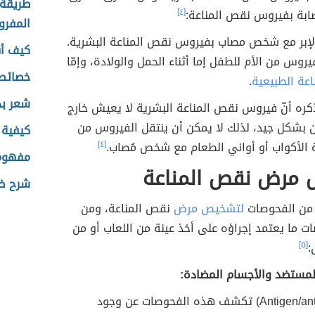
طريقة 
صابة بفيروس نقص المناعة:
[٤]
المفرو
لإبر مع شخص مصاب بفيروس نقص المناعة البشرية.
كيف أق
يروس من الأم للطفل إما أثناء الحمل والولادة، وإمّا
خصائص 
اعة الطبيعية
.
شعر بد
كره أنّ فيروس نقص المناعة البشرية لا يعيش خارج
 بشكل جيد، لذلك لا يمكن أن ينتقل الفيروس من
كيفية 
 الأكواب أو أواني الطعام مع شخص مُصاب.
[٤]
مفهوم 
مرض نقص المناعة
شرح ضا
 من الفحوصات
لتشخيص مرض
نقص المناعة، ومن
 ما يعتمد إجراؤه على أخذ عينة من اللعاب أو من
:
[٥]
المستضد والأجسام المضادة:
(Antigen/antibody tests) تكشف هذه الفحوصات عن وجود