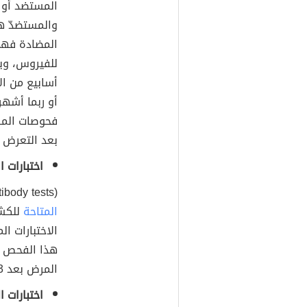
المستضد أو ا
والمستضدّ ه
المضادة فهي
للفيروس، وي
أسابيع من ال
أو ربما أشه
بعد التعرض ل
اختبارات 
(Antibody tests) يُعد اختبار الأجسام المضادة أسرع
المتاحة
للكشف
الاختبارات ا
هذا الفحص إ
المرض بعد 3-12 أسبوعًا من التعرض للفيروس.
اختبارات 