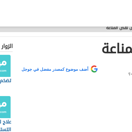
 نقص المناعة
ناعة
الزوار
أضف موضوع كمصدر مفضل في جوجل
تضخم 
علاج ل
التست