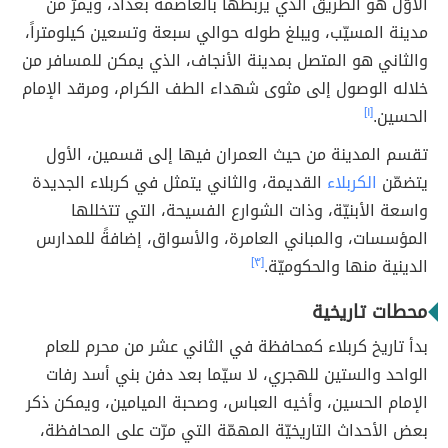
الأوّل هو الطريق الذي يربطها بالعاصمة بغداد، ويمرّ من
مدينة المسيّب، ويبلغ طوله حوالي سبعة وتسعين كيلومتراً،
والثاني هو المتصل بمدينة الأنجاف، الذي يمكن للمسافر من
خلاله الوصول إلى مثوى شهداء الطف الكرام، ومرقد الإمام
الحسين.
[١]
تقسم المدينة من حيث العمران فيها إلى قسمين، الأول
يتضمّن
الكربلاء
القديمة، والثاني يتمثل في كربلاء الجديدة
واسعة الأبنيّة، وذات الشوارع الفسيحة، التي تتخللها
المؤسسات، والمباني العامرة، والأسواق، إضافةً للمدارس
الدينية منها والحكوميّة.
[٣]
محطات تاريخية
بدأ تاريخ كربلاء كمحافظة في الثاني عشر من محرم للعام
الواحد والستين للهجري، لا سيّما بعد دفن بني أسد رفات
الإمام الحسين، وأخيه العباس، وصحبة الميامين، ويمكن ذكر
بعض الأحداث التاريخيّة المهمّة التي مرّت على المحافظة،