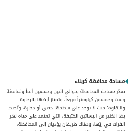
مساحة محافظة كربلاء
تقدّر مساحة المحافظة بحوالي اثنين وخمسين ألفاً وثمانمئة
وست وخمسون كيلومتراً مربعاً، وتمتاز أرضها بالرخاوة
والنقاوة؛ حيث لا يوجد على سطحها حصى أو حجارة، وتُحيط
بها الكثير من البساتين الكثيفة، التي تعتمد على مياه نهر
الفرات في ريّها، وهناك طريقان يؤديان إلى المحافظة،