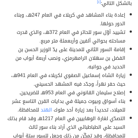
بالشكل التالي:
[٤]
إعادة بناء المشاهد في كربلاء في العام 247هـ، وبناء
الدور حولها.
تشييد أوّل سور للحائر في العام 372هـ، والذي قدرت
مساحته بحوالي ألفين وأربعمئة متر مربع.
إقامة السور الثاني للمدينة على يدّ الوزير الحسن بن
الفضل بن سهلان الرامهرمزي، ونصب أربعة أبواب من
الحديد في جوانبه.
زيارة الشاه إسماعيل الصفوي لكربلاء في العام 941هـ،
حيث حفر نهراً، وجدّد فيه المشهد الحسيني.
إصلاح سليمان القانوني في العام 953هـ للضريحين.
بناء أسواق وبيوت جميلة في بدايات القرن التاسع عشر
للميلاد، تحديداً بعد زيارة أحد ملوك
الهند
للمحافظة.
التصدّي لغارة الوهابيين في العام 1217هـ وقد قام بذلك
السيد علي الطباطبائي الذي أراد بناء سور ثالث
للمحافظة، وقد تمكّن من ذلك وجعل للسور ستة أبواب