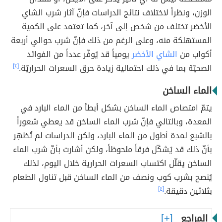
الوزن، ونظراً لاختلاف نتائج الدراسات فإنّ آثار شرب الشاي
الأخضر تختلف من شخص إلى آخر، كما تعتمد على الكمية
المستهلكة منه، وعلى الرغم من ذلك فإنّ شرب حوالي أربعة
أكواب من
الشاي الأخضر
يومياً قد يُوفّر عدداً من الفوائد
الصحيّة بما في ذلك احتمالية زيادة حرق السعرات الحراريّة.
[٢]
الماء الساخن
يتمّ امتصاص الماء الساخن بشكل أبطأ من الماء البارد في
المعدة، وبالتالي فإنّ شرب الماء الساخن قد يعطي شعوراً
بالشبع لمدة أطول من الماء البارد، ولكن الدراسات لم تُظهِر
بأنّ ذلك قد يُشكّل فرقاً ملحوظاً، ولكن أشارت بأنّ شرب الماء
الساخن يقلّل اكتساب السعرات الحرارية خلال اليوم، لذلك
يُنصح بشرب كوب ونصف من الماء الساخن قبل تناول الطعام
بثلاثين دقيقة.
[٤]
المراجع