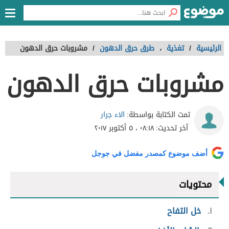
الرئيسية
/
تغذية
،
طرق حرق الدهون
/
مشروبات حرق الدهون
مشروبات حرق الدهون
الاء جرار
تمت الكتابة بواسطة:
آخر تحديث:
٠٨:١٨ ، ٥ أكتوبر ٢٠١٧
أضف موضوع كمصدر مفضل في جوجل
محتويات
١
خل التفاح