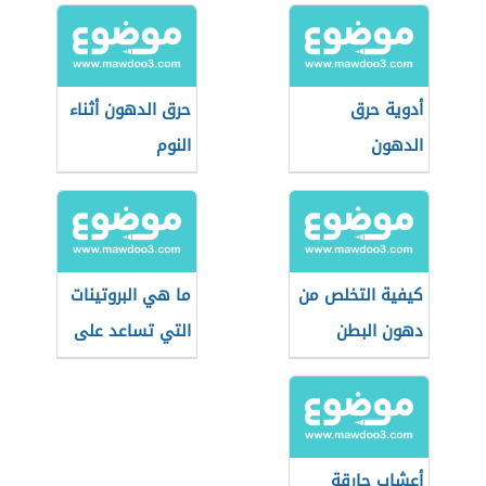
أدوية حرق
حرق الدهون أثناء
الدهون
النوم
كيفية التخلص من
ما هي البروتينات
دهون البطن
التي تساعد على
والصدر للرجال
حرق الدهون
أعشاب حارقة