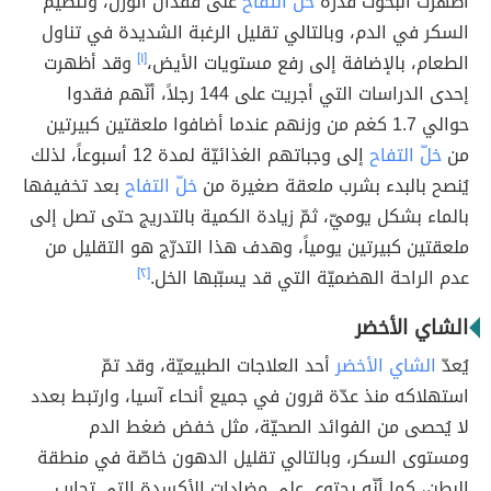
أظهرت البحوث قدرة
خلّ التفاح
على فقدان الوزن، وتنظيم
السكر في الدم، وبالتالي تقليل الرغبة الشديدة في تناول
الطعام، بالإضافة إلى رفع مستويات الأيض،
[١]
وقد أظهرت
إحدى الدراسات التي أجريت على 144 رجلاً، أنّهم فقدوا
حوالي 1.7 كغم من وزنهم عندما أضافوا ملعقتين كبيرتين
من
خلّ التفاح
إلى وجباتهم الغذائيّة لمدة 12 أسبوعاً، لذلك
يُنصح بالبدء بشرب ملعقة صغيرة من
خلّ التفاح
بعد تخفيفها
بالماء بشكل يوميّ، ثمّ زيادة الكمية بالتدريج حتى تصل إلى
ملعقتين كبيرتين يومياً، وهدف هذا التدرّج هو التقليل من
عدم الراحة الهضميّة التي قد يسبّبها الخل.
[٢]
الشاي الأخضر
يُعدّ
الشاي الأخضر
أحد العلاجات الطبيعيّة، وقد تمّ
استهلاكه منذ عدّة قرون في جميع أنحاء آسيا، وارتبط بعدد
لا يُحصى من الفوائد الصحيّة، مثل خفض ضغط الدم
ومستوى السكر، وبالتالي تقليل الدهون خاصّة في منطقة
البطن، كما أنّه يحتوي على مضادات الأكسدة التي تحارب