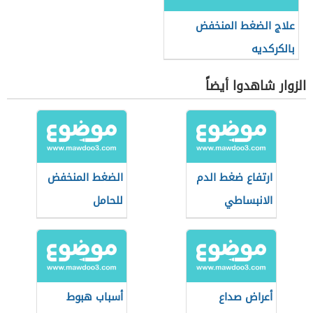
علاج الضغط المنخفض
بالكركديه
الزوار شاهدوا أيضاً
ارتفاع ضغط الدم
الضغط المنخفض
الانبساطي
للحامل
أعراض صداع
أسباب هبوط