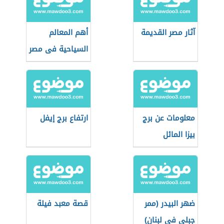
آثار مصر القديمة
أهم المعالم
السياحية فى مصر
معلومات عن برج
ارتفاع برج إیفل
بيزا المائل
ضهر البيدر (ممر
قصة معبد فيلة
جبلي في لبنان)