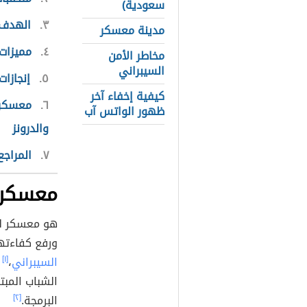
سعودية)
٣
الهدف 
مدينة معسكر
٤
مميزات
مخاطر الأمن
السيبراني
٥
إنجازا
كيفية إخفاء آخر
٦
معسكرات
ظهور الواتس آب
والدرونز
٧
المراجع
معسكر 
هو معسكر لت
ورفع كفاءت
السيبراني
،
[١]
ح
الشباب المب
البرمجة.
[٢]