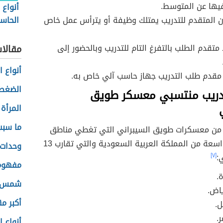
يها عن المتوسط.
أنواع 
ن المتقدم للتدريب يمتلك وظيفة أو يترأس عمل خاص
الحاس
متقدم الطلب بالتفرغ التام للتدريب وبالحضور إلى
مقالا
أنواع 
مقدم طلب التدريب جهاز حاسب آلي خاص به.
الضغط 
دريب منتسبي معسكر طويق
ي
المرأة 
ما سبب
 من معسكرات طويق السيبراني التي تغطي مناطق
ومحافظات واسعة من المملكة العربية السعودية والتي تقارب 13
وحدات 
:
[٧]
مفهوم 
.
شمس ا
ياض.
أكبر م
ل.
.
أنواع 