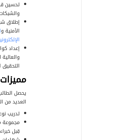
تحسين قدر
والشبكات 
إطلاق شبا
الأمنية و
ا
الإلكتروني
إعداد كوا
والعالية ل
التحقيق ا
مميزات
يحصل الطالب
العديد من ال
تدريب نوع
مجموعة من
قِبل خبرا
شهادات م