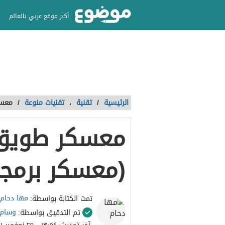
أكبر موقع عربي بالعالم
الرئيسية
/
تقنية
،
تقنيات منوعة
/
معسك
معسكر طويق 
(معسكر برمج
مها دحام
تمت الكتابة بواسطة:
وسام
تم التدقيق بواسطة: