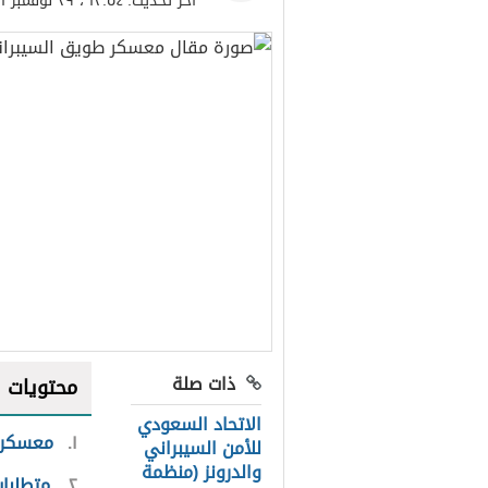
آخر تحديث:
١٣:٥٤ ، ٢٩ نوفمبر ٢٠٢١
ذات صلة
محتويات
الاتحاد السعودي
١
معسكر 
للأمن السيبراني
والدرونز (منظمة
٢
متطلبا