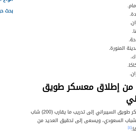
مام.
بحث حو
دة.
ن.
.
حة.
ينة المنورة.
ك.
كا.
ان.
من إطلاق معسكر طويق
اني
يهدف معسكر طويق السيبراني إلى تدريب ما يقارب (200) شاب
شباب السعودي، ويسعى إلى تحقيق العديد من
ا:
[٤]