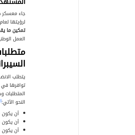
المستهدف
جاء معسكر ط
لرؤيتها لعام 2030 م، حيث تسعى أكاديمية طويق تسعى 
تمكين ما يقارب 100 ألف
العمل الوطني
متطلبا
السيبرا
يتطلب الانض
توافرها في 
المتطلبات و
النحو الآتي:
[٦]
أن يكون م
أن يكون م
أن يكون م