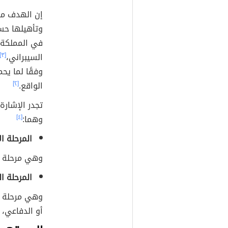
إن الهدف من 
وتأهيلها حس
في المملكة 
السيبراني،
[٣]
وفقًا لما يح
الواقع.
[٢]
تجدر الإشارة
وهما:
[٤]
المرحلة ا
وهي مرحلة أ
المرحلة ا
وهي مرحلة ي
أو الدفاعي، 