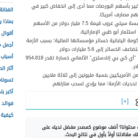
ير بأسهم البورصات مما أدى إلى انخفاض كبير في
الفنانة
هم مصارف أمريكا.
بماذا ي
باعت مؤسسة سيتي غروب قيمة 7.5 مليار دولار من الأسهم
استثمار أبو ظبي الإماراتية.
أقوال 
كومة اليابانية خسائر مؤسساتها المالية؛ بسبب الأزمة
أجمل م
 الخسائر إلى 5.6 مليارات دولار.
أسباب 
تحمل بنك "أي كي بي إنادستري" الألماني خسارة تقدر 954.818
ر.
آثار ال
من الأمريكيين بنسبة مليونين إلى ثلاثة ملايين
تسونام
حديات الأزمة؛ مما يؤدي لسحب منازلهم.
أكبر بل
فوائد 
كيفية 
محتوانا؟ أضف موضوع كمصدر مفضل لديك على
 مقالاتنا أولاً بأول في نتائج البحث.