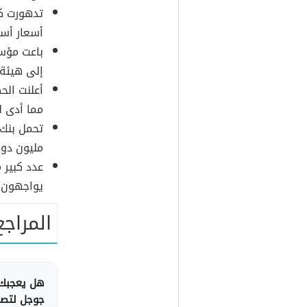
تدهورت كب
أسعار أس
إلى هيئة 
أعلنت الح
مما أدى لتضاعف
مليون دولا
عدد كبير 
يواجهون ت
المراجع
هل يعجبك 
جوجل لتصلك