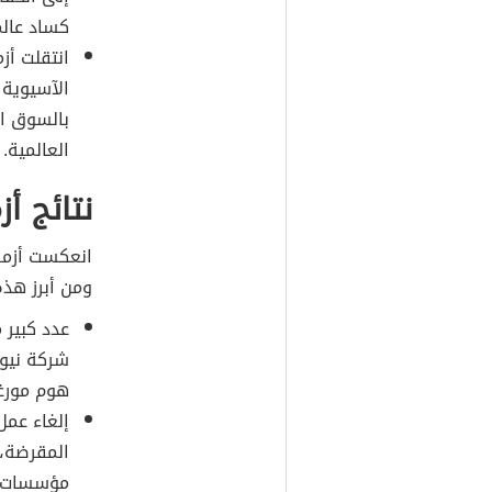
كساد عالم
انتقلت أز
الآسيوية 
بالسوق ال
العالمية.
نتائج أ
انعكست أزمة
ومن أبرز هذه 
عدد كبير 
شركة نيو
هوم مورغ
إلغاء عمل
المقرضة، 
مؤسسات ا