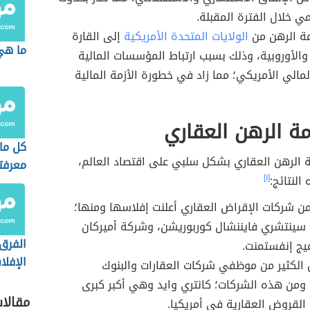
ي خلال الفترة المقبلة.
مة الرهن من
الولايات المتحدة الأمريكية
إلى القارة
ما هي
والأوروبية، وذلك بسبب ارتباط المؤسسات المالية
مالي الأمريكي؛ مما زاد في خطورة الأزمة المالية
زمة الرهن العقاري
كل ما
 الرهن العقاري بشكل سلبي على اقتصاد العالم،
معرفت
النتائج:
[١]
العملا
المست
من شركات الإقراض العقاري أعلنت إفلاسها ومنها؛
 سينتشري فايننشال كوربوريشن، وشركة أميركان
الفرق 
يج إنفستمنت.
الإفل
 الكثير من موظفي شركات العقارات والبنوك
والجد
ومن هذه الشركات؛ كانتري وايد وهي أكبر كبرى
مقالا
لقروض العقارية في أمريكيا.