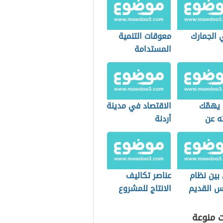
 الجمارك
معوقات التنمية
المستدامة
 يهمّك
الاقتصاد في مدينة
ه عن
أردنة
ت الرقمية
قرة
بين نظام
عناصر تكاليف
اس القديم
الانتاج للمشروع
يد السعودي
الصناعي
ت منوعة