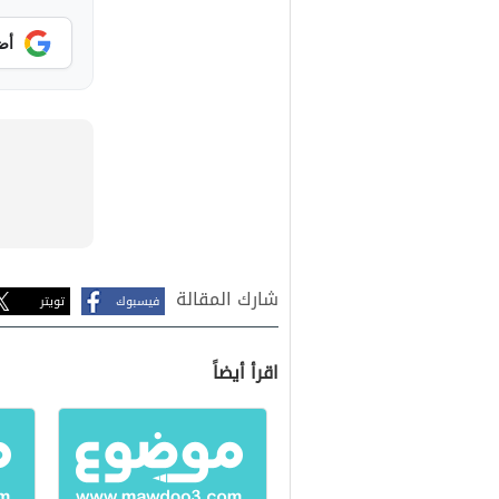
أض
شارك المقالة
فيسبوك
تويتر
اقرأ أيضاً