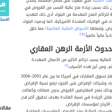
مات المالية
التي ظهرت على سطح الاقتصاد بشكل
 ذلك بسبب زيادة منح عالية النسب من القروض في
ة لتراكم المنح المقدمة من البنوك أدى ذلك لتهديد
الاستث
ت في الولايات المتحدة الأمريكية، كما ودمرت البنوك
روض، وتبعتها
الأسواق المالية العالمية
؛ مما خلق
اً مالياً عالمياً.
[١]
[٢]
دوث الأزمة الرهن العقاري
المالية بسبب تراكم الكثير من الأعمال المهددة
لم، ومن أبرز هذه الأسباب:
[٣]
أدى الازدهار لسوق العقارات في أمريكا ما بين عام 2001–2006
ك وشركات الإقراض على اللجوء لرفع نسبة الإقراض
وذلك بمنح المقترضين القروض بدون ضمانات وكفالات
مقابل الزيادة في نسبة الفائدة بهدف تحقيق أكبر قدر
لأرباح لمؤسسات الإقراض.
مقالا
سسات المالية بمنح القروض للمؤسسات العقارية