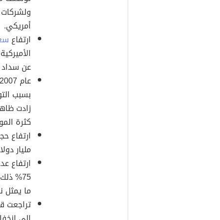
أمريكي.
ارتفاع
سعر
الأميركية
عن سداد ق
بسبب التو
زادت ظاهر
كثرة المو
مليار دولار
ارتفاع عدد
ما يمثل نحو 1% من عدد المساكن بالولا
تراجعت قد
إلى انخفا