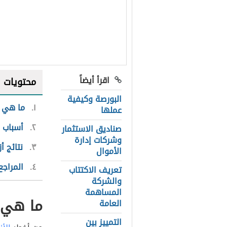
اقرأ أيضاً
محتويات
البورصة وكيفية
١
ما هي أ
عملها
٢
أسباب ح
صناديق الاستثمار
وشركات إدارة
٣
نتائج أ
الأموال
٤
المراجع
تعريف الاكتتاب
والشركة
المساهمة
ما هي أ
العامة
التمييز بين