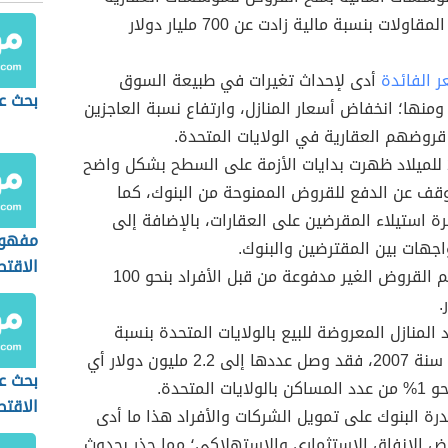
ولشركات المقاولات بنسبة مالية زادت عن 700 مليار دولار
 الفائدة
أدى لإحداث تغيرات في طبيعة السوق
بحث ع
 ومنها؛ انخفاض أسعار المنازل، وارتفاع نسبة العاجزين
روضهم العقارية في الولايات المتحدة.
عام 2007 للميلاد ظهرت بدايات الأزمة على السطح بشكل واضح
قف عن الدفع للقروض الممنوحة من البنوك، كما
ة استيلاء المقرضين على العقارات، بالإضافة إلى
مفهوم
اجهات بين المقترضين والبنوك.
الاقتص
ارتفاع حجم القروض الغير مدفوعة من قبل الأفراد بنحو 100
.
 المنازل المعروضة للبيع بالولايات المتحدة بنسبة
75% ذلك سنة 2007، فقد وصل عددها إلى 2.2 مليون دولار أي
بحث ع
يات المتحدة.
الاقتص
رة البنوك على تمويل الشركات والأفراد هذا ما أدى
ض الإنفاق الاستثماري والاستهلاكي؛ مما حذر بحدوث