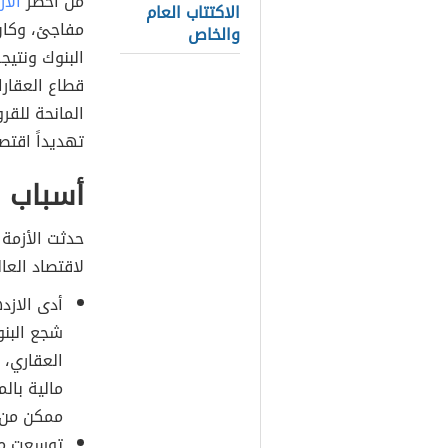
من أخطر
الأز
الاكتتاب العام
مفاجئ، وكان
والخاص
البنوك ونتيج
قطاع العقارا
المانحة للق
تهديداً اقتصادي
أسباب ح
حدثت الأزمة 
لاقتصاد العا
شجع البنو
العقاري، 
مالية بال
ممكن من ا
توسعت مؤ