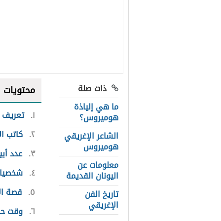
ذات صلة
محتويات
ما هي إلياذة
١
تعريف ا
هوميروس؟
٢
كاتب ال
الشاعر الإغريقي
هوميروس
٣
عدد أبي
معلومات عن
٤
شخصيات
اليونان القديمة
٥
قصة ال
تاريخ الفن
الإغريقي
٦
وقت حد