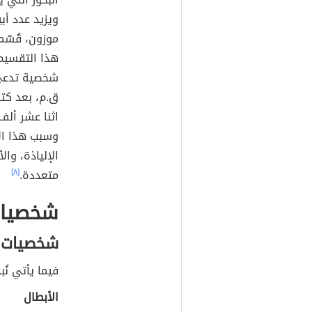
ويزيد عدد أ
موزون، قُسّم
هذا التقسيم 
شخصية تدعى 
ق.م، بعد كتا
اثنا عشر ألف
وسبب هذا ال
الإلياذة، و
متعددة.
[٨]
شخصيات 
شخصيات ا
فيما يأتي نُ
الأبطال