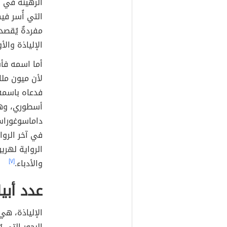
الرهينة في ا
التي أُسر ف
مفردةٌ يُقصد
الإلياذة والأ
أما اسمه فأش
لأن ميون مل
فدعاه باسمه،
أسطوري، وهن
داماسوغوراس
في آخر الرو
الرواية لهري
والأدباء.
[٧]
عدد أبي
الإلياذة، ه
البحور التي 