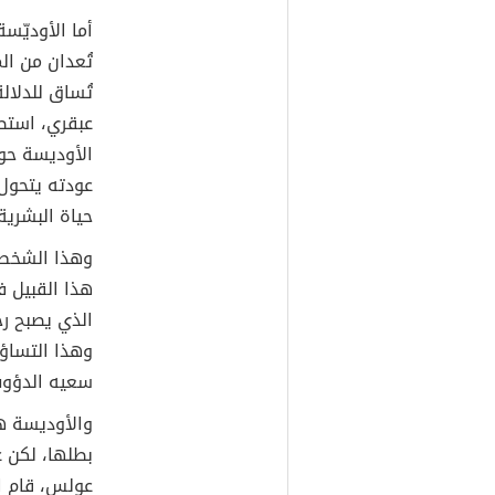
أما الأوديّس
تُعدان من ا
تُساق للدلال
عبقري، استط
الأوديسة حو
عودته يتحول 
حياة البشرية
وهذا الشخص 
هذا القبيل 
الذي يصبح ر
وهذا التساؤ
سعيه الدؤوب،
والأوديسة ه
بطلها، لكن 
عولس، قام ا