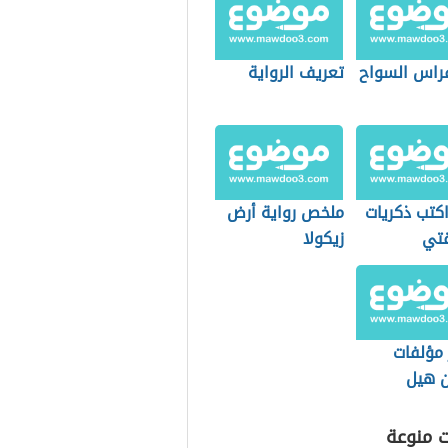
راس السواح
تعريف الرواية
كتب ذكريات
ملخص رواية أرض
تي
زيكولا
مؤلفات
ن هيل
ت منوعة