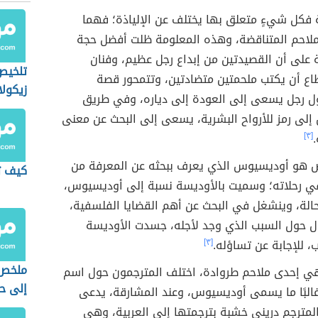
ة فكل شيءٍ متعلق بها يختلف عن الإلياذة؛ فهما
لملاحم المتناقضة، وهذه المعلومة ظلت أفضل حجة
ة على أن القصيدتين من إبداع رجل عظيم، وفنان
تلخيص
اع أن يكتب ملحمتين متضادتين، وتتمحور قصة
زيكولا
ل رجل يسعى إلى العودة إلى دياره، وفي طريق
إلى رمز للأرواح البشرية، يسعى إلى البحث عن معنى
.
[٣]
هو أوديسيوس الذي يعرف ببحثه عن المعرفة من
كيف ت
في رحلاته؛ وسميت بالأوديسة نسبة إلى أوديسيوس،
حالة، وينشغل في البحث عن أهم القضايا الفلسفية،
ل حول السبب الذي وجد لأجله، جسدت الأوديسة
 للإجابة عن تساؤله.
[٣]
ملخص 
ي إحدى ملاحم طروادة، اختلف المترجمون حول اسم
إلى حي
غالبًا ما يسمى أوديسيوس، وعند المشارقة، يدعى
لمترجم دريني خشبة بترجمتها إلى العربية، وهي