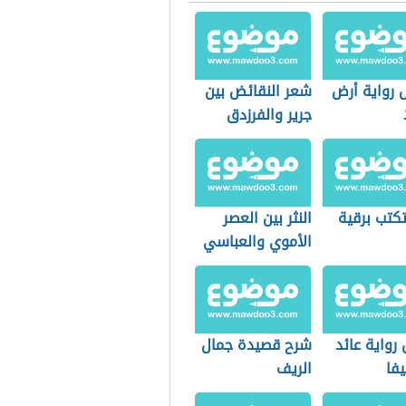
 رواية أرض
شعر النقائض بين
جرير والفرزدق
كتب برقية
النثر بين العصر
الأموي والعباسي
رواية عائد
شرح قصيدة جمال
فا
الريف