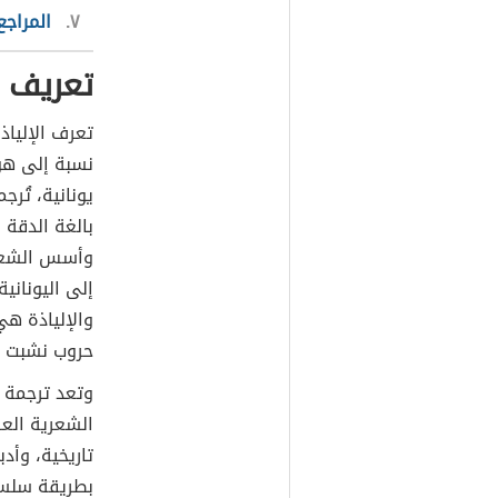
٧
المراجع
تعريف ا
تعرف الإلياذ
نسبة إلى هو
يونانية، تُر
بالغة الدقة ف
وأسس الشعر 
إلى اليوناني
والإلياذة ه
حروب نشبت بي
وتعد ترجمة ا
الشعرية العر
تاريخية، وأد
بطريقة سلسة،