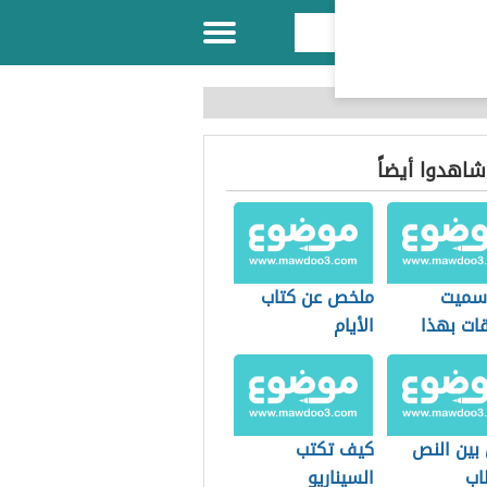
 شاهدوا أيضاً
 سميت
ملخص عن كتاب
قات بهذا
الأيام
 بين النص
كيف تكتب
اب
السيناريو