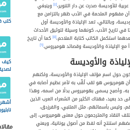
ربية للأوديسة صدرت عن دار التنوير،
[٤]
وينبغي
أن مفهوم الملحمة في الأدب ظهر بالتزامن مع
كتب ف
أوديسة، وبالتالي، تعد الإلياذة والأوديسة أول
ا في تاريخ الأدب، كونهما وسيلة لتوثيق الأحداث
بعدهما استكمل الكاتب كتابة الملاحم،
[٥]
كما أن تاريخ
أ مع الإلياذة والأوديسة وقصائد هوميروس.
[٦]
إلياذة والأوديسة
كيف ا
لصديق
خون حول اسم مؤلف الإلياذة والأوديسة، ولكنهم
ن هومريوس هو لقب لُقِّب به لأمر عظيم أصابه في
 به، وأصبح يسمى بهوميروس بدلًا من اسمه، وهذا
ى حد بعيد، فهناك الكثير من الشعراء العرب الذين
أشهر 
بهم، وليس بأسمائهم، مثل المتنبي، والفرزدق،
نابليو
تلف النقاد والمترجمون حول معنى هوميروس، إلى
عضهم استنتج أنه لفظ من أصول يونانية، ويعني
مقالا