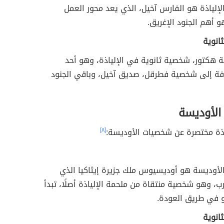
إلياذة هو الفارس آخيل، الذي يعد محور العمل
 أهم الجنود الإغريق.
انوية
هكتور، شخصية ثانوية في الإلياذة، وهو أحد
فة إلى شخصية فطرقل، صديق آخيل، وباقي الجنود
لأوديسة
ُبذة مختصرة عن شخصيات الأوديسة:
[٨]
لأوديسة هو أوديسيوس ملك جزيرة إيثاكيا الذي
ب، وهو شخصية منتقاة من ملحمة الإلياذة أصلًا، تبدأ
 في طريق العودة.
انوية