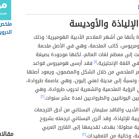
لإلياذة والأوديسة
ملخص 
الدرو
ة بأنها من أشهر الملاحم الأدبية الهوميرية؛ وذلك
مريوس، كاتب الملحمة، وهي في الأصل ملحمة
جمت إلى معظم لغات العالم، لكنها موجودة بصيغة
ي اللغة الإنجليزية،
[١]
فقد أرسى هوميروس قواعد
الملحمي من خلال الشكل والمضمون، ويعود أصلها
ة ونسبةً إلى مدينة تعني إليون، وهي عاصمة طروادة،
ي الرؤية الملحمية والشعرية لحروب طروادة، وهي
ن اليونانيين والطرواديين لمدة عشر سنوات.
[٢]
لأديب والناقد سليمان البستاني من أدق الترجمات
بية للإلياذة، وقد أثرى البستاني ترجمته بشروح
بية مطولة؛ بهدف تقديمها إلى القارئ العربي
مقالا
 وخالية من التعقيدات.‎
[٢]