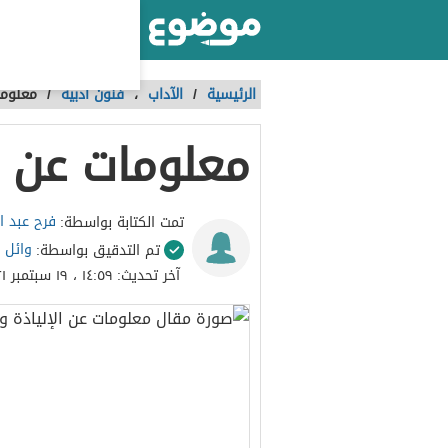
أكبر موقع عربي بالعالم
الرئيسية
/
الآداب
،
فنون أدبية
/
معلوما
معلومات عن ا
فرح عبد ا
تمت الكتابة بواسطة:
وائل 
تم التدقيق بواسطة:
آخر تحديث:
١٤:٥٩ ، ١٩ سبتمبر ٢٠٢١