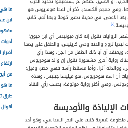
لحرب، أو الأسير، لكنهم لم يستطيعوا تحديد الحرب
ما هي 
يها، وفي معجم ألكسندر، ذُكر أن لفظ هومريوس هو
 بها الأعمى، في مدينة تدعى كومة وبها لُقب كاتب
ابن عبد
وديسة.
[٧]
مفهوم 
هر الروايات تقول إنه كان ميونيذس أي ابن ميون؛
أدوات 
ك ليديا تزوج والدته وهي كريثيس، والطفل على يدها
 ويعتقد أن أبا ذلك الطفل من الجن، وهذا رأي
أضرار ا
اك رواية أخرى مشهورة تقول إن والد هومريوس
ارتفاع 
، ووالدته أثرا، وأما مسقط رأسه فهي مصر، وقيل:
من أين
ايات أن اسم هومريوس، هو ميليسا جينيس، وهذه
ودوتس، وهي أكثر رواية موثوقة، بحسب رأي النقاد
ما هو 
طرق تس
ات الإلياذة والأوديسة
أقوال 
ي منظومة شعرية كتبت على البحر السداسي، وهو أحد
يُشاع استخدامها في نظم الملاحم الشعرية القديمة،