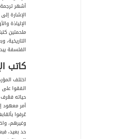
أشهر ترجمة ع
الإشارة إلى 
الإلياذة وال
ملحمتين كتبت
التاريخية، و
الفلسفة يبد
كاتب ال
اختلف المؤر
اتفقوا على أ
حياته فعُرف
أمر معهود إل
عُرفوا بألقا
وغيرهم، واخ
حد بعيد، فب