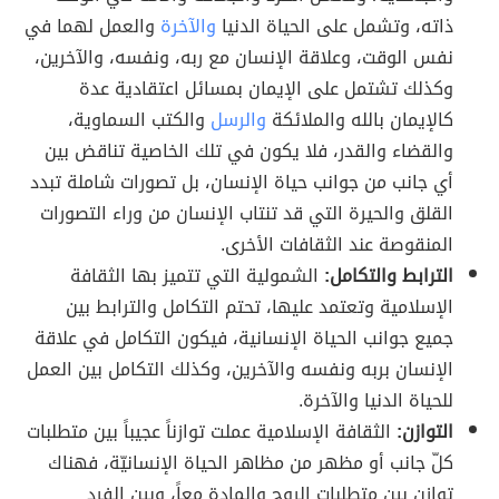
ذاته، وتشمل على الحياة الدنيا
والآخرة
والعمل لهما في
نفس الوقت، وعلاقة الإنسان مع ربه، ونفسه، والآخرين،
وكذلك تشتمل على الإيمان بمسائل اعتقادية عدة
كالإيمان بالله والملائكة
والرسل
والكتب السماوية،
والقضاء والقدر، فلا يكون في تلك الخاصية تناقض بين
أي جانب من جوانب حياة الإنسان، بل تصورات شاملة تبدد
القلق والحيرة التي قد تنتاب الإنسان من وراء التصورات
المنقوصة عند الثقافات الأخرى.
الترابط والتكامل:
الشمولية التي تتميز بها الثقافة
الإسلامية وتعتمد عليها، تحتم التكامل والترابط بين
جميع جوانب الحياة الإنسانية، فيكون التكامل في علاقة
الإنسان بربه ونفسه والآخرين، وكذلك التكامل بين العمل
للحياة الدنيا والآخرة.
التوازن:
الثقافة الإسلامية عملت توازناً عجيباً بين متطلبات
كلّ جانب أو مظهر من مظاهر الحياة الإنسانيّة، فهناك
توازن بين متطلبات الروح والمادة معاً، وبين الفرد