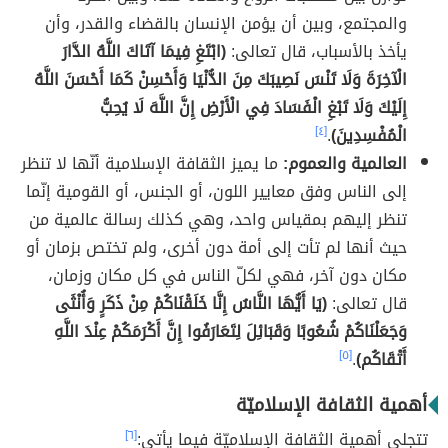
والمجتمع، وبين أن يؤمن الإنسان بالقضاء والقدر، وأن
يأخذ بالأسباب، قال تعالى:
(ابْتَغِ فِيمَا آتَاكَ اللَّهُ الدَّارَ
الْآخِرَةَ وَلَا تَنْسَ نَصِيبَكَ مِنَ الدُّنْيَا وَأَحْسِنْ كَمَا أَحْسَنَ اللَّهُ
إِلَيْكَ وَلَا تَبْغِ الْفَسَادَ فِي الْأَرْضِ إِنَّ اللَّهَ لَا يُحِبُّ
الْمُفْسِدِينَ)
.
[٤]
العالمية والعموم:
ما يميز الثقافة الإسلامية أنّها لا تنظر
إلى الناس وفق معايير اللون، أو الجنس، أو القومية إنّما
تنظر إليهم بمقياس واحد، وهي كذلك رسالة عالمية من
حيث أنها لم تأت إلى أمة دون أخرى، ولم تختص بزمان أو
مكان دون آخر، فهي لكلّ الناس في كل مكان وزمان،
قال تعالى:
(يَا أَيُّهَا النَّاسُ إِنَّا خَلَقْنَاكُمْ مِنْ ذَكَرٍ وَأُنْثَى
وَجَعَلْنَاكُمْ شُعُوبًا وَقَبَائِلَ لِتَعَارَفُوا إِنَّ أَكْرَمَكُمْ عِنْدَ اللَّهِ
أَتْقَاكُم)
.
[٥]
أهمية الثقافة الإسلاميّة
تتجلى أهمية الثقافة الإسلاميّة فيما يأتي:
[٦]