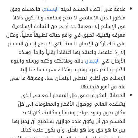
علامة على انتماء المسلم لدينه
الإسلام
، فالمسلم وفق
منظور الدين الإسلامي لا يصح إسلامه، ولا يكون داخلاً
في الإسلام إلا بمعرفة حد أدنى من الثقافة الإسلامية
معرفة يقينية، تطبق في واقع حياته تطبيقاً عملياً، ومثال
على ذلك أركان الإيمان الستة التي لا يصح إيمان المسلم
إلا إذا علمها، واعتقد بها اعتقاداً يقنياً جازماً، وهذه
الأركان هي
الإيمان
بالله وملائكته وكتبه ورسله واليوم
الآخر، والقدر خيره وشره، وكذلك معرفة ما دعا إليه
الإسلام من أخلاق ليتحلى الإنسان بها، ومعرفة ما نهى
عنه من أمور فيجتنبها.
الحصانة الفكرية، ففي ظل الانفجار المعرفي الذي
يشهده العالم، ووصول الأفكار والمعلومات إلى كلّ
مكان بدون وجود حواجز زمنية أو مكانية، كان لا بد
للمسلم من أن يكون عنده موازين يستطيع أن يميز بها
بين ما هو حق وما هو باطل، وأن يكون عنده كذلك