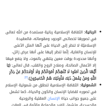
الربانية:
الثقافة الإسلامية ربانية مستمدة من الله تعالى
في تصورها لخصائص الوجود ومقوماته، فالعقيدة
الإسلاميّة لا تنظر إلى الحياة على أنّها المثل الأعلى
للإنسان والغاية، إنّما تنظر إليها على أنها عرض زائل،
وأنها محدودة بوقت معين ينتهي بالموت، ولا ينفع فيها
إلا الأعمال الصالحة، وصلاح الروح والقلب، قال تعالى:
(يَا
أَيُّهَا الَّذِينَ آمَنُوا لَا تُلْهِكُمْ أَمْوَالُكُمْ وَلَا أَوْلَادُكُمْ عَنْ ذِكْرِ
اللَّهِ وَمَنْ يَفْعَلْ ذَلِكَ فَأُولَئِكَ هُمُ الْخَاسِرُونَ)
.
[٣]
الشمولية:
الثقافة الإسلامية تنطلق من شمولية الإسلام
في تصوره لقضايا الإنسان والكون والحياة، كما تشمل
على جميع جوانب حياة
الإنسان
العقلية والروحية
والجسدية، وتشمل الفرد والجماعة والأمة في الوقت