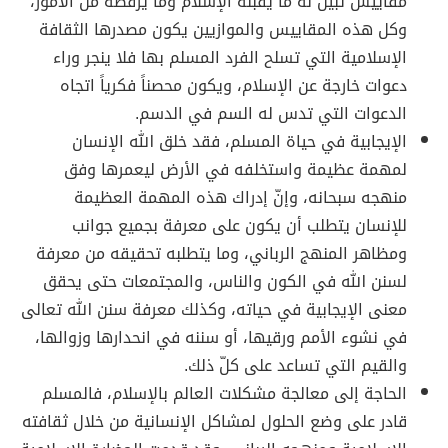
مقاييس تبين له ما يقبله الإسلام وما يرفضه من الأمور،
وكل هذه المقاييس والموازيين يكون مصدرها الثقافة
الإسلامية التي تسلح الفرد المسلم بها فلا ينجر وراء
دعوات خارجة عن الإسلام، ويكون محصناً فكرياً اتجاه
الدعوات التي تدس له السم في الدسم.
الإيجابية في حياة المسلم، فقد خلق الله الإنسان
لمهمة عظيمة واستخلفه في الأرض ليعمرها وفق
منهجه سبحانه، وإنّ إدراك هذه المهمة العظيمة
للإنسان يتطلب أن يكون على معرفة بجميع جوانب
ومظاهر المنهج الرباني، وما يتطلبه تحقيقه من معرفة
لسنن الله في الكون والناس، والمجتمعات حتى يحقق
معنى الإيجابية في حياته، وكذلك معرفة سنن الله تعالى
في نشوء الأمم ورقيها، أو سننه في انحدارها وزوالها،
والقيم التي تساعد على كلّ ذلك.
الحاجة إلى معالجة مشكلات العالم بالإسلام، فالمسلم
قادر على وضع الحلول لمشاكل الإنسانية من خلال ثقافته