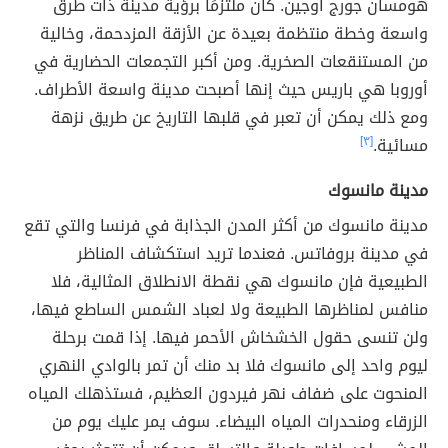
هومسان جورج أوجين. كان ملتزمًا برؤية مدينة ذات طرق
واسعة وخطة منتظمة بعيدة عن الأزقة المزدحمة، وخالية
من المستنقعات الصخرية. ومن أكبر التجمعات الحضارية في
أوروبا هي باريس حيث إنها أصبحت مدينة واسعة الأطراف.
ومع ذلك يمكن أن تعبر في قلبها التاريخ عن طريق نزهة
مسائية.
[٣]
مدينة مانسوك
مدينة مانسوك من أكثر المدن الجذابة في فرنسا والتي تقع
في مدينة بروفاتس. فعندما تريد استكشاف المناظر
الطبيعية فإن مانسوك هي نقطة الانطلاق المثالية، فلا
منافس لمناظرها الطبيعة ولا لعباد الشمس الساطع فيها،
ولن تنسى حقول الخشخاش الأحمر فيها. إذا قمت برحلة
ليوم واحد إلى مانسوك فلا بد منك أن تمر بالوادي النهري
المنحوت على ضفاف نهر فيردون العظيم، فستذهلك المياه
الزرقاء ومنحدرات المياه البيضاء. سوف يمر عليك يوم من