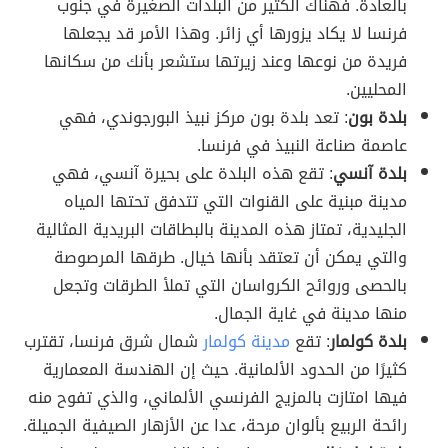
بالعادة. فهناك الكثير من البلدات الصغيرة في جنوب
فرنسا لا يكاد يزورها أي زائر. وهذا الأمر قد يجعلها
فريدة من نوعها وعند زيرتها ستشعر بأنك من سكانها
المحليين.
بلدة بون
: تعد بلدة بون مركز نبيذ البورجوندي، فهي
عاصمة صناعة النبيذ في فرنسا.
بلدة آنسي
: تقع هذه البلدة على بحيرة آنسي، فهي
مدينة مبنية على القنوات التي تتدفق تحتها المياه
الجليدية، تمتاز هذه المدينة بالبطاقات البريدية المثالية
والتي يمكن أن تعتقد بأنها خيال. طرقها المرصوصة
بالحصى وروائح الكرواسان التي تملأ الطرقات وتجعل
منها مدينة في غاية الجمال.
بلدة كولمار
: تقع
مدينة كولمار
شمال شرق فرنسا، تقترب
كثيرًا من الحدود الألمانية. حيث إن الهندسة المعمارية
فيها امتازت بالمزيج الفرنسي الألماني، والذي تفوح منه
رائحة الربيع بألوان مرحة، عدا عن الأزهار الصيفية الجميلة.