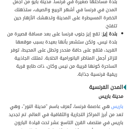
بلدة مساحتها صغيرة في فرنسا. مدينة بايو من أجمل
المدن في فرنسا في أشهر الربيع والصيف، ستذهلك
الخضرة المسيطرة على المدينة وتدهشك الأزهار حين
تتفتح.
بلدة إيز
: تقع إيز جنوب فرنسا على بعد مسافة قصيرة من
بلدة نيس، ولكن ستشعر بأنها بعيدة بسبب موقعها
الفريد، فتقع على حافة منحدر وتطل على المحيط، توفر
للزائر أجمل المناظر البانورامية الخلابة. تمتلك الجاذبية
الساحرة كونها قريبة من نيس وكان، ذات طابع قرية
ريفية فرنسية جذابة.
المدن الفرنسية
مدينة باريس
باريس
هي عاصمة فرنسا، تُعرَف باسم "مدينة النور"، وهي
تعد من أبرز المراكز التجارية والثقافية في العالم. تم تجديد
باريس في منتصف القرن التاسع عشر تحت قيادة البارون