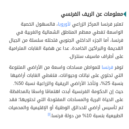
معلومات عن الريف الفرنسي
تعتبر فرنسا المركز الزراعي
لأوروبا
، فالسهول الخصبة
الواسعة تغطي معظم المناطق الشمالية والغربية في
فرنسا، أما الجزء الداخلي الجنوبي فتحتله سلسلة من الجبال
القديمة والبراكين الخامدة، عدا عن هضبة الغابات المترامية
على أطراف ماسيف سنترال.
توفر
فرنسا
للمواطن مساحات واسعة من الأراضي المتنوعة
التي تحتوي على نباتات وحيوانات، فتغطي الغابات أراضيها
بنسبة 25%، وتأخذ الأراضي الريفية والزراعية نسبة 50%.
حيث إن الحكومة الفرنسية أبدت اهتمامًا واسعًا بالمحافظة
على الحياة البرية والمساحات المفتوحة التي تحتويها؛ فقد
تم تأسيس أراضي للحدائق الوطنية أو الإقليمية والمحميات
الطبيعية بنسبة 10% من دولة فرنسا.
[١]