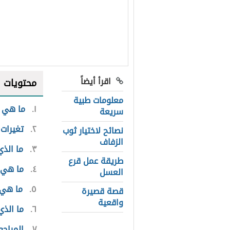
اقرأ أيضاً
محتويات
معلومات طبية
١
ما هي 
سريعة
٢
تغيرات 
نصائح لاختيار ثوب
الزفاف
٣
ما الذ
طريقة عمل قرع
٤
ما هي 
العسل
٥
ما هي 
قصة قصيرة
واقعية
٦
ما الذي
٧
المراجع