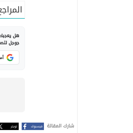
المراجع
هل يعجبك 
جوجل لتصلك
أض
شارك المقالة
فيسبوك
تويتر