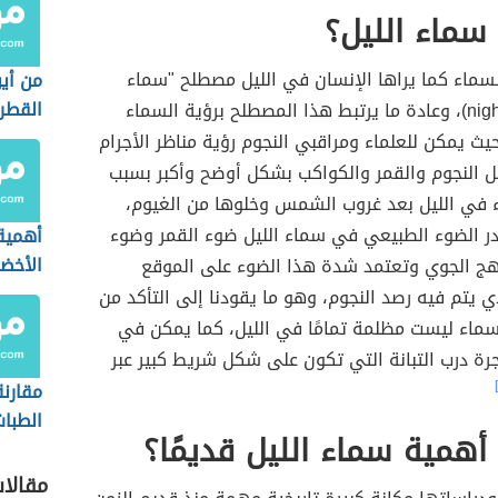
سماء الليل؟
سماء كما يراها الإنسان في الليل مصطلح "سماء
من أي
القطر
الليل" (night sky)، وعادة ما يرتبط هذا المصطلح برؤية السماء
ث يمكن للعلماء ومراقبي النجوم رؤية مناظر الأجرام
ل النجوم والقمر والكواكب بشكل أوضح وأكبر بسبب
 في الليل بعد غروب الشمس وخلوها من الغيوم،
 الضوء الطبيعي في سماء الليل ضوء القمر وضوء
أهمية
الأخضر
وهج الجوي وتعتمد شدة هذا الضوء على الموقع
ي يتم فيه رصد النجوم، وهو ما يقودنا إلى التأكد من
سماء ليست مظلمة تمامًا في الليل، كما يمكن في
جرة ​​درب التبانة التي تكون على شكل شريط كبير عبر
مقارنة
الطبا
همية سماء الليل قديمًا؟
والجو
مقالا