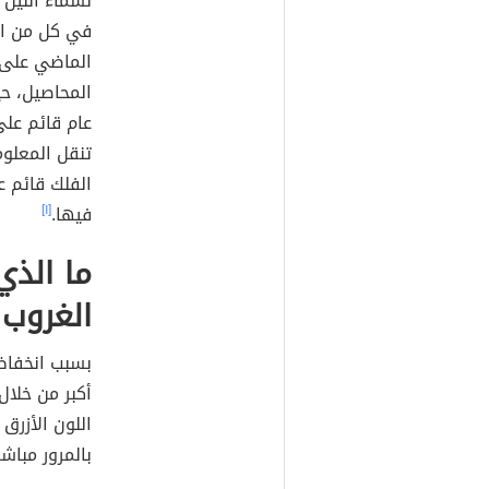
لسماء الليل 
في كل من الث
الماضي على ح
المحاصيل، حي
عام قائم على 
تنقل المعلوم
الفلك قائم ع
فيها.
[١]
ما الذي
الغروب 
بسبب انخفا
أكبر من خلال
اللون الأزرق
بالمرور مباش