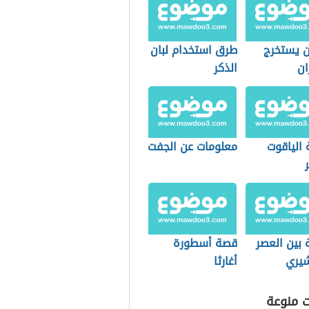
ن يستخرج
طرق استخدام لبان
ان
الذكر
 الياقوت
معلومات عن الجفت
 بين العصر
قصة أسطورة
شيري
أغارثا
راسي
ت منوعة