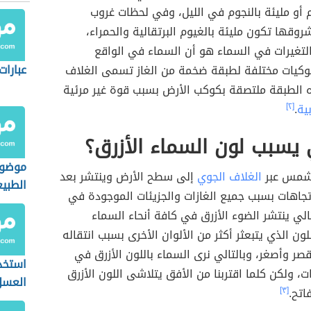
م أو مليئة بالنجوم في الليل، وفي لحظات غروب
قها تكون مليئة بالغيوم البرتقالية والحمراء،
تغيرات في السماء هو أن السماء في الواقع
عبارات
كيات مختلفة لطبقة ضخمة من الغاز تسمى الغلاف
 الطبقة ملتصقة بكوكب الأرض بسبب قوة غير مرئية
بية
.
[٢]
 يسبب لون السماء الأزرق؟
موضو
شمس عبر
الغلاف الجوي
إلى سطح الأرض وينتشر بعد
الطبي
تجاهات بسبب جميع الغازات والجزيئات الموجودة في
تالي ينتشر الضوء الأزرق في كافة أنحاء السماء
ون الذي يتبعثر أكثر من الألوان الأخرى بسبب انتقاله
ر وأصغر، وبالتالي نرى السماء باللون الأزرق في
استخد
، ولكن كلما اقتربنا من الأفق ي
تلاشى اللون الأزرق
العسل
فاتح
.
[٣]