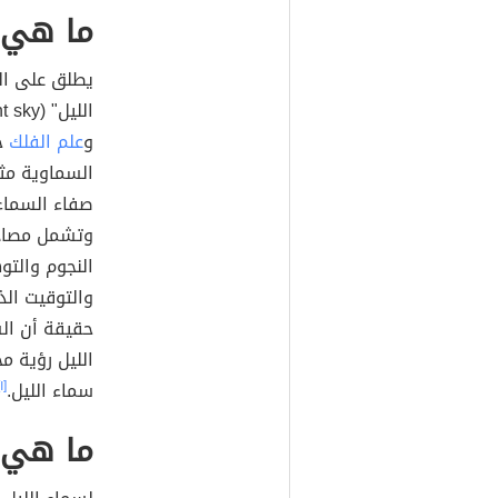
ما هي 
يطلق على ال
و
علم الفلك
حي
السماوية مث
صفاء السماء
وتشمل مصادر
النجوم والت
والتوقيت الذ
حقيقة أن ال
الليل رؤية م
سماء الليل.
[١]
ما هي أ