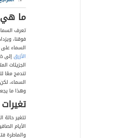
ما هي 
تعرف السماء 
فوقنا، ويزدا
السماء على ا
الأزرق
إلى ظا
الجزيئات الم
تندمج معًا ل
السماء، لكن 
وهذا ما يجعل 
تغيرات 
تتغير حالة 
الأيام الصافي
والماطرة فتك