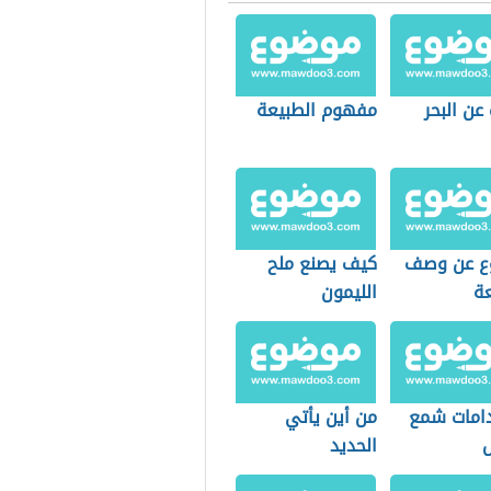
 عن البحر
مفهوم الطبيعة
ع عن وصف
كيف يصنع ملح
عة
الليمون
امات شمع
من أين يأتي
الحديد