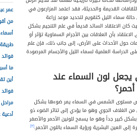
ودراساتها مكانة كبيرة تاريخية مهمة منذ قديم الزمن
قافات القديمة والحديثة، فقد اعتمد المزارعون في
عمر عب
الة سماء الليل كتقويم لتحديد موعد زراعة
من أقو
ث كان الاعتقاد السائد قديماً في علم التنجيم بشكل
أسماء ع
الاعتقاد بأن العلاقات بين الأجرام السماوية تؤثر أو
ات حول الأحداث على الأرض، إلى جانب ذلك، فإن علم
طريقة
لى الدراسة العلمية لسماء الليل والأجسام المرصودة
فوائد ز
ما أسب
 يجعل لون السماء عند
أين تق
أحمر؟
فوائد 
ض مستوى الشمس في السماء يمر ضوءها بشكل
مراحل 
 من الغلاف الجوي وهو ما يؤدي إلى تناثر الضوء ذو
أدعية 
 بشكل كبير جداً وهو ما يسمح للونين الأحمر والأصفر
رة إلى العين البشرية ورؤية السماء باللون الأحمر.
[٣]