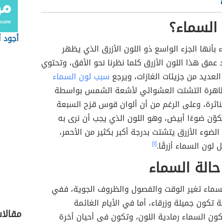
السماء؟
أجود أ
بأنها الجزء الواسع ذو اللون الأزرق الذي يظهر
د عمق هذا اللون الأزرق كلما نظرنا نحو الأفق، وتحتوي
لعديد من جزيئات الغازات، ويرجع
سبب لون السماء
هرة التشتت العشوائي لأشعة الشمس بواسطة
تناثرة، وعلى الرغم من أن ألوان قوس قزح السبعة
تكوّن ضوءًا أبيض، وهو اللون الذي يجب أن نرى به
الضوء الأزرق يتشتت بدرجة أكبر بكثير من الأحمر،
لون السماء أزرقًا.
[١]
حالة السماء
السماء تغير الوقت والفصول والظروف الجوية، ففي
ة تكون جميلة وزرقاء، أما في الأيام الغائمة
مقالا
ون السماء رمادية اللون، وتكون في أحيان أخرة