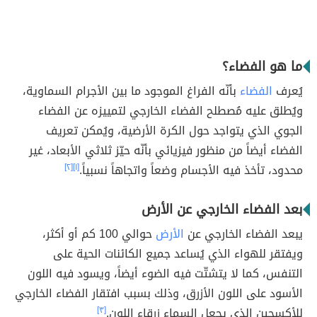
ما هو الفضاء؟
يُعرف
الفضاء
بأنّه الفراغ الموجود ما بين الأجرام السماوية،
ويُطلق عليه مُصطلح الفضاء الخارجي لتمييزه عن الفضاء
الجوي الذي يتواجد حول الكرة الأرضية، ويُمكن تعريف
الفضاء أيضاً من منظور فيزيائي بأنّه حيّز ثلاثي الأبعاد، غير
محدود، تأخذ فيه الأجسام وضعاً واتجاهاً نسبياً.
[١]
[٢]
بعد الفضاء الخارجي عن الأرض
يبعد الفضاء الخارجي عن
الأرض
حوالي 100 كم أو أكثر،
ويفتقر للهواء الذي يُساعد جميع الكائنات الحية على
التنفس، كما لا يتشتّت فيه الضوء أيضاً، ويسود فيه اللون
الأسود على اللون الأزرق، وذلك بسبب افتقار الفضاء الخارجي
للأكسجين الذي يجعل السماء زرقاء اللون.
[٣]