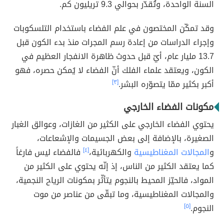
السنة الواحدة، وتُقدّر بحوالي 9.3 تريليون كم.
وقد تمكّن المختصون في علم الفضاء باستخدام التلسكوبات
وإجراء الدراسات من إعادة رسم المجرات منذ بدء الكون قبل
13.7 مليار عام، أيّ قبل حدوث ظاهرة الانفجار العظيم في
الكون، ويعتقد علماء الفلك أنّ الفضاء لا يُمكن حصره، فهو
أكبر بكثير ممّا يتصوّره البشر.
[٣]
مكونات الفضاء الخارجي
يحتوي الفضاء الخارجي على الكثير من الغازات، وعوالق الغبار
الصغيرة، بالإضافة إلى بعض الجسيمات والإشعاعات،
و
المجالات المغناطيسية
والكهربائية،
[٤]
فالفضاء ليس فارغاً
كما يعتقد الكثير من الناس، إذ إنّه يحتوي على الكثير من
المواد، فالحيّز المحيط بالنجوم يتأثّر بمكونات الرياح النجمية،
والمجالات المغناطيسية، وما تبقّى من عناصر من موت
النجوم.
[٥]