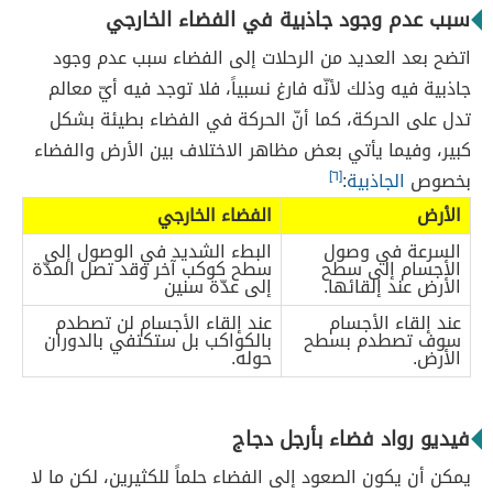
سبب عدم وجود جاذبية في الفضاء الخارجي
اتضح بعد العديد من الرحلات إلى الفضاء سبب عدم وجود
جاذبية فيه وذلك لأنّه فارغ نسبياً، فلا توجد فيه أيّ معالم
تدل على الحركة، كما أنّ الحركة في الفضاء بطيئة بشكل
كبير، وفيما يأتي بعض مظاهر الاختلاف بين الأرض والفضاء
بخصوص
الجاذبية
:
[٦]
الأرض
الفضاء الخارجي
السرعة في وصول
البطء الشديد في الوصول إلى
الأجسام إلى سطح
سطح كوكب آخر وقد تصل المدّة
الأرض عند إلقائها.
إلى عدّة سنين
عند إلقاء الأجسام
عند إلقاء الأجسام لن تصطدم
سوف تصطدم بسطح
بالكواكب بل ستكتفي بالدوران
الأرض.
حوله.
فيديو رواد فضاء بأرجل دجاج
يمكن أن يكون الصعود إلى الفضاء حلماً للكثيرين، لكن ما لا