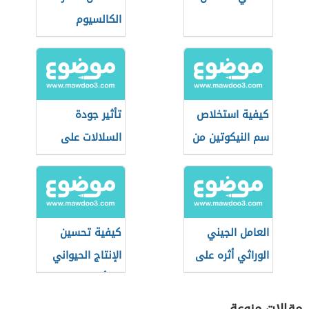
الكالسيوم
كيفية استخلاص
تأثير جودة
سم النيكوتين من
السلالات على
التبغ
الإنتاج الحيواني
العامل الجيني
كيفية تحسين
الوراثي أثره على
الإنتاج الحيواني
الطاقة الإيجابية
بالتأثير على الغذاء