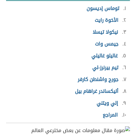
١
توماس إديسون
٢
الأخوة رايت
٣
نيكولا تيسلا
٤
جيمس وات
٥
غاليلو غاليلي
٦
تيم بيرنرز-لي
٧
جورج واشنطن كارفر
٨
أليكساندر غراهام بيل
٩
إلي ويتني
١٠
المراجع