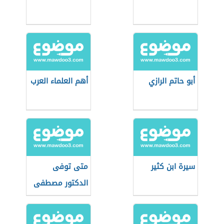
أبو حاتم الرازي
أهم العلماء العرب
سيرة ابن كثير
متى توفى
الدكتور مصطفى
محمود