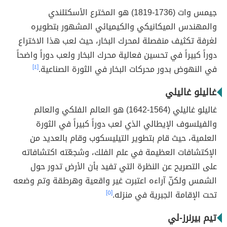
جيمس وات (1736-1819) هو المخترع الأسكتلندي
والمهندس الميكانيكي والكيميائي المشهور بتطويره
لغرفة تكثيف منفصلة لمحرك البخار، حيث لعب هذا الاختراع
دوراً كبيراً في تحسين فعالية محرك البخار ولعب دوراً واضحاً
في النهوض بدور محركات البخار في الثورة الصناعية.
[٤]
غاليلو غاليلي
غاليلو غاليلي (1564-1642) هو العالم الفلكي والعالم
والفيلسوف الإيطالي الذي لعب دوراً كبيراً في الثورة
العلمية، حيث قام بتطوير التيليسكوب وقام بالعديد من
الإكتشافات العظيمة في علم الفلك، وشجعّته اكتشافاته
على التصريح عن النظرة التي تفيد بأن الأرض تدور حول
الشمس ولكنّ آراءه اعتبرت غير واقعية وهرطقة وتم وضعه
تحت الإقامة الجبرية في منزله.
[٥]
تيم بيرنرز-لي