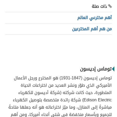
ذات صلة
أهم مخترعي العالم
من هم أهم المخترعين
توماس إديسون
توماس إديسون (1847-1931) هو المخترع ورجل الأعمال
الأميركي الذي طوّر ونشر العديد من اختراعات الحياة
المتطورة، حيث كانت شركته (شركة أديسون للكهرباء
Edison Electric) شركة رائدة متخصصة بتوصيل الكهرباء
مباشرةً إلى المنازل، وما ميّز اختراعاته هو أنه جعلها متاحةً
للجميع وبأسعار منخفضة في شتى أنحاء أميركا، ومن أهم