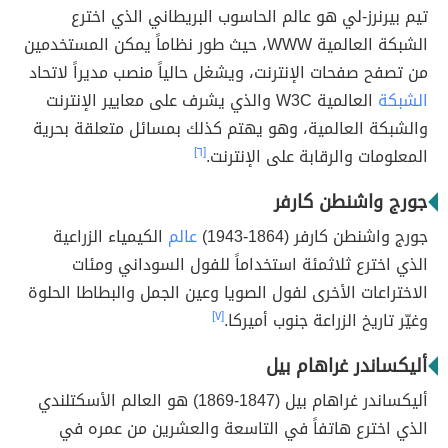
تيم بيرنرز-لي هو عالم الحاسوب البريطاني الذي اخترع
الشبكة العالمية WWW، حيث طور نظاماً يمكن المستخدمين
من تصفح صفحات الإنترنت، ويشغل حالياً منصب مديراً لاتحاد
الشبكة
العالمية W3C والذي يشرف على معايير الإنترنت
والشبكة العالمية، وهو يهتم كذلك بمسائل متعلقة بحرية
المعلومات والرقابة على الإنترنت.
[٦]
جورج واشنطن كارفر
جورج واشنطن كارفر (1864-1943)
عالم
الكيمياء الزراعية
الذي اخترع ثلاثمئة استخداماً للفول السوداني ومئات
الاختراعات الأخرى لفول الصويا وعين الجمل والبطاطا الحلوة
وغيّر تاريخ الزراعة جنوب أميركا.
[٧]
أليكساندر غراهام بيل
أليكساندر غراهام بيل (1847-1869) هو العالم الأسكتلندي
الذي اخترع هاتفاً في التاسعة والعشرين من عمره في