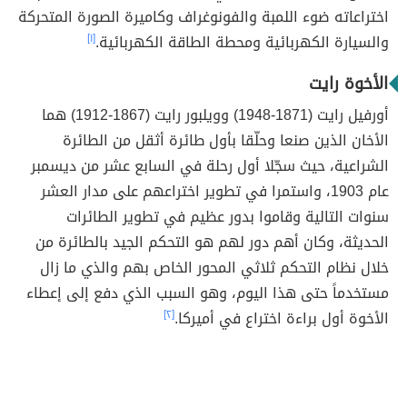
اختراعاته ضوء اللمبة والفونوغراف وكاميرة الصورة المتحركة
والسيارة الكهربائية ومحطة الطاقة الكهربائية.
[١]
الأخوة رايت
أورفيل رايت (1871-1948) وويلبور رايت (1867-1912) هما
الأخان الذين صنعا وحلّقا بأول طائرة أثقل من الطائرة
الشراعية، حيث سجّلا أول رحلة في السابع عشر من ديسمبر
عام 1903، واستمرا في تطوير اختراعهم على مدار العشر
سنوات التالية وقاموا بدور عظيم في تطوير الطائرات
الحديثة، وكان أهم دور لهم هو التحكم الجيد بالطائرة من
خلال نظام التحكم ثلاثي المحور الخاص بهم والذي ما زال
مستخدماً حتى هذا اليوم، وهو السبب الذي دفع إلى إعطاء
الأخوة أول براءة اختراع في أميركا.
[٢]