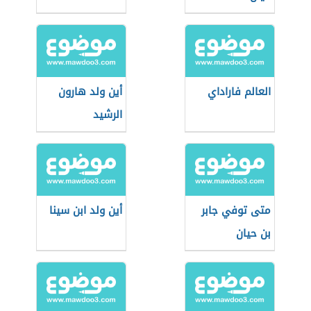
العالم فاراداي
أين ولد هارون
الرشيد
متى توفي جابر
أين ولد ابن سينا
بن حيان