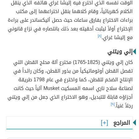
الوقت نفسه الذي اخترع فيه إليشا غراي هاتفه الذي ينقل
الكلام كهربائياً، وقام كلاهما بنقل اختراعهما إلى مكتب
براءات الاختراع بفارق ساعات حيث حصل أليكساندر على براءة
الإختراع أولاً ليثبت أحقيته بعد ذلك بانتصاره في نزاع قانوني
مع إليشا غراي.
[٨]
إلي ويتني
كان إلي ويتني (1825-1765) مخترع آلة محلج القطن التي
تفصل القطن أوتوماتيكياً من بذور القطن، وكان رائداً في
الإنتاج الضخم للقطن، كما واخترع في عام 1798 طريقة
لصناعة سلاح ناري اسمه المسكيت Musket آلياً حيث كانت
أجزاؤه قابلة للتبديل، وهو الاختراع الذي جعل من إلي ويتني
رجلاً غنياً.
[٩]
المراجع