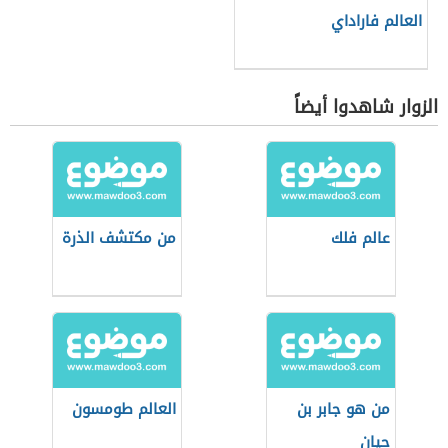
العالم فاراداي
الزوار شاهدوا أيضاً
عالم فلك
من مكتشف الذرة
من هو جابر بن
العالم طومسون
حيان