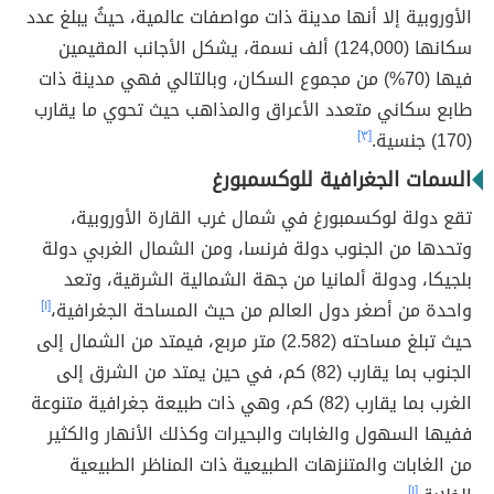
الأوروبية إلا أنها مدينة ذات مواصفات عالمية، حيثُ يبلغ عدد
سكانها (124,000) ألف نسمة، يشكل الأجانب المقيمين
فيها (70%) من مجموع السكان، وبالتالي فهي مدينة ذات
طابع سكاني متعدد الأعراق والمذاهب حيث تحوي ما يقارب
(170) جنسية.
[٣]
السمات الجغرافية للوكسمبورغ
تقع دولة لوكسمبورغ في شمال غرب القارة الأوروبية،
وتحدها من الجنوب دولة فرنسا، ومن الشمال الغربي دولة
بلجيكا، ودولة ألمانيا من جهة الشمالية الشرقية، وتعد
واحدة من أصغر دول العالم من حيث المساحة الجغرافية،
[١]
حيث تبلغ مساحته (2.582) متر مربع، فيمتد من الشمال إلى
الجنوب بما يقارب (82) كم، في حين يمتد من الشرق إلى
الغرب بما يقارب (82) كم، وهي ذات طبيعة جغرافية متنوعة
ففيها السهول والغابات والبحيرات وكذلك الأنهار والكثير
من الغابات والمتنزهات الطبيعية ذات المناظر الطبيعية
[١]