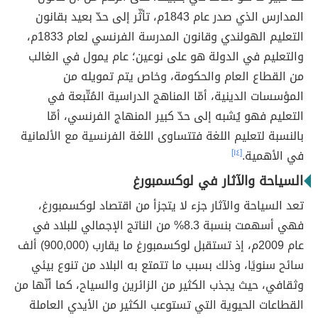
المدارس الذي صدر عام 1843م، تأثّر إلى حدّ بعيد بقانون
التعليم الهولندي وقانون المدرسة الفرنسي لعام 1833م،
والتعليم في الدولة هو على نوعين؛ عام يمول في الغالب
من القطاع العام والحكومة، وخاص يتم تمويله من
المؤسسات الدينية، أمّا المناهج الدراسية المُتّبعة في
التعليم فهو يُشبه إلى حدّ كبير المنهاج الفرنسي، أمّا
بالنسبة لتعليم اللغة فتتساوى اللغة الفرنسية مع الألمانية
في الأهمية.
[١٤]
السياحة والآثار في لوكسمبورغ
تعد السياحة والآثار جزء لا يتجزأ من اقتصاد لوكسمبورغ،
فهي أسهمت بنسبة 8.3% من الناتج الإجمالي للبلاد في
عام 2009م، إذ تستقبل لوكسمبورغ ما يقارب (900,000) ألف
سائح سنويًا، وذلك بسبب ما تتمتع به البلاد من تنوع بيئي
وثقافي، حيث يجذب الكثير من الزائرين والسياح، كما أنّها من
القطاعات الحيوية التي تستوعب الكثير من الأيدي العاملة