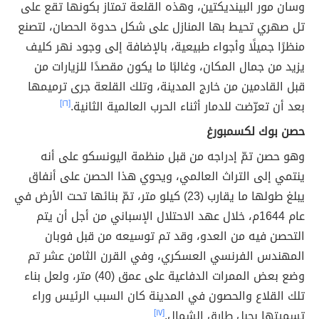
وسان مور البينديكتين، وهذه القلعة تمتاز بكونها تقع على
تل صهري تحيط بها المنازل على شكل حدوة الحصان، لتصنع
منظرًا جميلًا وأجواء طبيعية، بالإضافة إلى وجود نهر كليف
يزيد من جمال المكان، وغالبًا ما يكون مقصدًا للزيارات من
قبل القادمين من خارج المدينة، وتلك القلعة جرى ترميمها
بعد أن تعرّضت للدمار أثناء الحرب العالمية الثانية.
[١٦]
حصن بوك لكسمبورغ
وهو حصن تمّ إدراجه من قبل منظمة اليونسكو على أنه
ينتمي إلى التراث العالمي، ويحوي هذا الحصن على أنفاق
يبلغ طولها ما يقارب (23) كيلو متر، تمّ بنائها تحت الأرض في
عام 1644م، خلال عهد الاحتلال الإسباني من أجل أن يتم
التحصن فيه من العدو، وقد تم توسيعه من قبل فوبان
المهندس الفرنسي العسكري، وفي القرن الثامن عشر تم
وضع بعض الممرات الدفاعية على عمق (40) متر، ولعل بناء
تلك القلاع والحصون في المدينة كان السبب الرئيس وراء
تسميتها بجبل طارق الشمال.
[١٧]