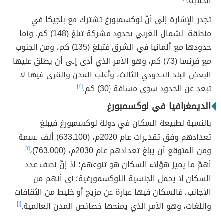
الخلابة.
تجدر الإشارة إلى أنّ لوكسمبورغ تشترك مع بلجيكا في
منطقة الشمال الغربي بحدود مشركة تبلغ (148) كم، وأما
حدودها مع ألمانيا في الشرق فتبلغ (135) كم، ومن الجنوب
مع فرنسا (73) كم، وهو الأمر الذي أدى إلى أن يطلق عليها
البعض البلد الحدودي الثالث، وأغلب المدن والقرى فيها لا
تبعد عن الحدود سوى مسافة (30) كم.
[٤]
الديمغرافيا في لوكسمبورغ
بالنسبة لطبيعة السكان في دولة لوكسمبورغ فيبلغ
تعدادهم وفق تقديرات عام 2020م، (633.100) ألف نسمة
ومن المتوقع أن يبلغ تعدادهم عام 2030م، (763.000)،
[١]
أهمّ ما يميز هؤلاء السكان هو تنوعهم؛ إذ إنّ نصف عدد
السكان لا يحمل الجنسية اللوكسمورغية؛ أي أنهم من
الأجانب، فالسكان فيها عبارة عن مزيج أو خليط من الثقافات
واللغات، وهو الأمر الذي يمنحها خصائص المدن العالمية.
[١]