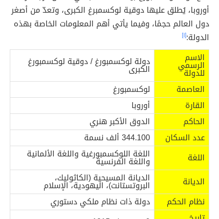
أوروبا، يُطلق عليها دوقية لوكسمبرغ الكبرى، وتعدّ من أصغر
دول العالم حجمًا، وفيما يأتي أهم المعلومات الخاصة بهذه
الدولة:
[١]
الاسم
دولة لوكسمبورغ / دوقية لوكسمبورغ
الرسمي
الكبرى
للدولة
العاصمة
لوكسمبورغ
القارة
أوروبا
الحاكم
الدوق الأكبر هنري
عدد السكان
344.100 ألف نسمة
اللغة اللوكسمبورغية واللغة الألمانية
اللغة
واللغة الفرنسية
الديانة المسيحية (الكاثوليك،
الديانة
البروتستانت)، اليهودية، الإسلام
نظام الحكم
دولة ذات نظام ملكي دستوري
تاريخ