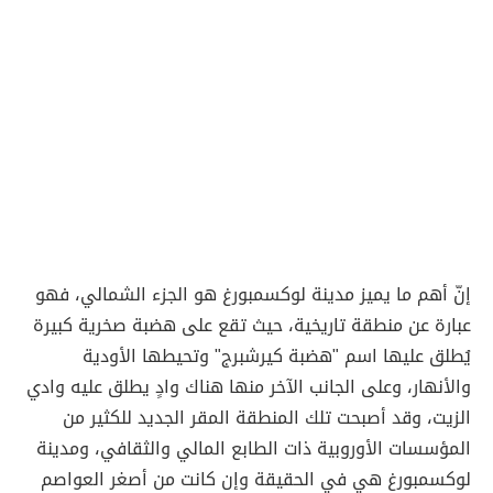
إنّ أهم ما يميز مدينة لوكسمبورغ هو الجزء الشمالي، فهو
عبارة عن منطقة تاريخية، حيث تقع على هضبة صخرية كبيرة
يُطلق عليها اسم "هضبة كيرشبرج" وتحيطها الأودية
والأنهار، وعلى الجانب الآخر منها هناك وادٍ يطلق عليه وادي
الزيت، وقد أصبحت تلك المنطقة المقر الجديد للكثير من
المؤسسات الأوروبية ذات الطابع المالي والثقافي، ومدينة
لوكسمبورغ هي في الحقيقة وإن كانت من أصغر العواصم