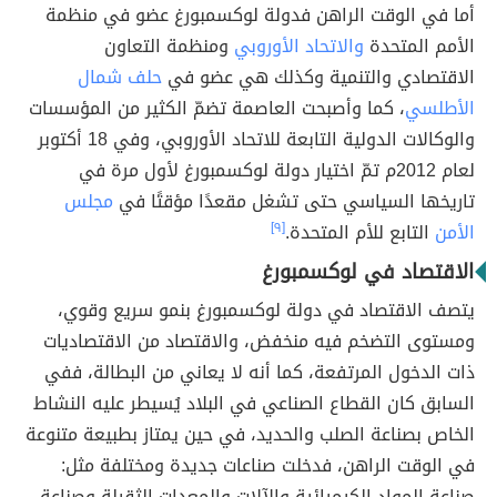
أما في الوقت الراهن فدولة لوكسمبورغ عضو في منظمة
الأمم المتحدة
والاتحاد الأوروبي
ومنظمة التعاون
الاقتصادي والتنمية وكذلك هي عضو في
حلف شمال
الأطلسي
، كما وأصبحت العاصمة تضمّ الكثير من المؤسسات
والوكالات الدولية التابعة للاتحاد الأوروبي، وفي 18 أكتوبر
لعام 2012م تمّ اختيار دولة لوكسمبورغ لأول مرة في
تاريخها السياسي حتى تشغل مقعدًا مؤقتًا في
مجلس
الأمن
التابع للأم المتحدة.
[٩]
الاقتصاد في لوكسمبورغ
يتصف الاقتصاد في دولة لوكسمبورغ بنمو سريع وقوي،
ومستوى التضخم فيه منخفض، والاقتصاد من الاقتصاديات
ذات الدخول المرتفعة، كما أنه لا يعاني من البطالة، ففي
السابق كان القطاع الصناعي في البلاد يُسيطر عليه النشاط
الخاص بصناعة الصلب والحديد، في حين يمتاز بطبيعة متنوعة
في الوقت الراهن، فدخلت صناعات جديدة ومختلفة مثل:
صناعة المواد الكيميائية والآلات والمعدات الثقيلة وصناعة