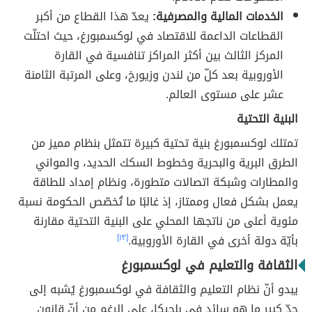
الخدمات المالية والمصرفية:
يعدّ هذا القطاع من أكبر
القطاعات الداعمة للاقتصاد في لوكسمبورغ، حيث احتلّت
المركز الثالث بين أكثر المراكز تنافسية في القارة
الأوروبية بعد كلّ من لندن وزيورخ، وعلى المرتبة الثامنة
عشر على مستوى العالم.
البنية التحتية
تمتلك لوكسمبورغ بنية تحتية كبيرة تتمثل بنظام مميز من
الطرق البرية والبحرية وخطوط السكك الحديد، والمواني
والمطارات وشبكة اتصالات متطورة، ونظام إمداد للطاقة
يعمل بشكل فعال وممتاز، إذ غالبًا ما تُخصّص الحكومة نسبة
مئوية أعلى من ناتجها المحلي على البنية التحتية مقارنة
بأيّة دولة أخرى في القارة الأوروبية.
[١٣]
الثقافة والتعليم في لوكسمبورغ
يبدو أنّ نظام التعليم والثقافة في لوكسمبورغ يُشبه إلى
حدّ كبير ما هو سائد في بلجيكا، على الرغم من أنّ قانون