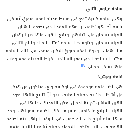
ساحة غيلوم الثاني
وهي ساحة كبيرة تقع في وسط مدينة لوكسمبورغ، تُسمّى
باسم آخر هو "كنويدلر" وهو العقد الذي يضعه الرهبان
الفرنسيسكان على ثيابهم، ويقع بالقرب منها دير للرهبان
الفرنسيسكان، ويتوسط الساحة تمثال للملك وليام الثاني
ملك هولندا ودوق لوكسمبورغ الأكبر، ويوجد في تلك الساحة
مكتب السياحة الذي يوفر للسائحين خراط للمدينة ومعلومات
عنها بشكل مجاني.
[١٨]
قلعة بورشيد
هي أكبر قلعة موجودة في لوكسمبورغ، وتتكون من هيكل
عل أشكال دائرية جميلة للغاية، يبدو أنّ تاريخ بنائها يعود
للقرن العاشر، ثم تمّ إدخال بعض التعديلات عليها في
القرنين الرابع والخامس عشر من خلال إضافة سور لها، يوجد
فيها ستة أبراج ذات بناء جميل، في الوقت الراهن يتم إضاءة
القلعة في الليل فتكون الأجواء جميلة تُشعِر الزائر بالمتعة