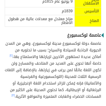
9 يونيو عام 1815م
الاستقلال
التأسيس
1839م
مناخ معتدل مع معدلات عالية من هطول
المناخ
الأمطار
عاصمة لوكسمبورغ
عاصمة دولة لوكسمبورغ مدينة لوكسمبورغ، وهي من المدن
الحيوية الجاذبة للسياحة والسياح؛ بسبب ما تحتويه من
أماكن عديدة تستهوي الآخرين لزيارتها والاستمتاع بها،
[٢]
خاصة أنها تحوي على العديد من المتاحف والمسارح ولن
تكون اللغة عائقًا لمن يرغب في زيارتها، بالإضافة إلى اللغات
الرسمية الثلاث للمدينة (اللوكسمبورغية والفرنسية
والألمانية) فإنه يُمكن للزائر استخدام اللغة الإنجليزية أو
البرتغالية أو الإيطالية، كما تحتوي المدينة على الكثير من
المساحات الخضراء والغابات المتميزة والمواقع الأثرية.
[٣]