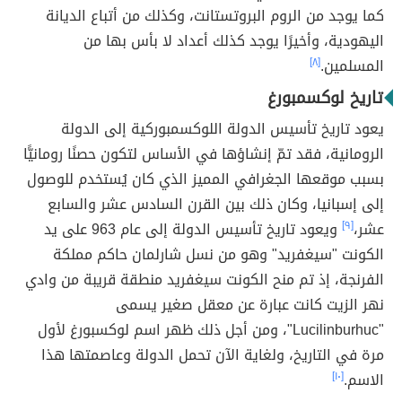
كما يوجد من الروم البروتستانت، وكذلك من أتباع الديانة
اليهودية، وأخيرًا يوجد كذلك أعداد لا بأس بها من
المسلمين.
[٨]
تاريخ لوكسمبورغ
يعود تاريخ تأسيس الدولة اللوكسمبوركية إلى الدولة
الرومانية، فقد تمّ إنشاؤها في الأساس لتكون حصنًا رومانيًّا
بسبب موقعها الجغرافي المميز الذي كان يُستخدم للوصول
إلى إسبانيا، وكان ذلك بين القرن السادس عشر والسابع
عشر،
[٩]
ويعود تاريخ تأسيس الدولة إلى عام 963 على يد
الكونت "سيغفريد" وهو من نسل شارلمان حاكم مملكة
الفرنجة، إذ تم منح الكونت سيغفريد منطقة قريبة من وادي
نهر الزيت كانت عبارة عن معقل صغير يسمى
"Lucilinburhuc"، ومن أجل ذلك ظهر اسم لوكسبورغ لأول
مرة في التاريخ، ولغاية الآن تحمل الدولة وعاصمتها هذا
الاسم.
[١٠]