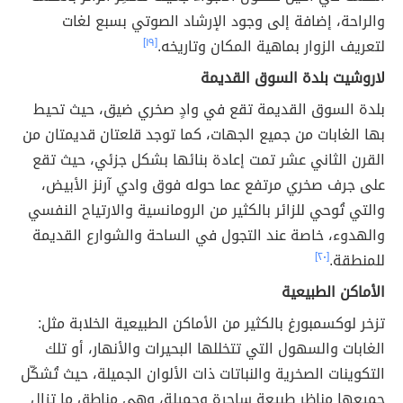
والراحة، إضافة إلى وجود الإرشاد الصوتي بسبع لغات
لتعريف الزوار بماهية المكان وتاريخه.
[١٩]
لاروشيت بلدة السوق القديمة
بلدة السوق القديمة تقع في وادٍ صخري ضيق، حيث تحيط
بها الغابات من جميع الجهات، كما توجد قلعتان قديمتان من
القرن الثاني عشر تمت إعادة بنائها بشكل جزئي، حيث تقع
على جرف صخري مرتفع عما حوله فوق وادي آرنز الأبيض،
والتي تُوحي للزائر بالكثير من الرومانسية والارتياح النفسي
والهدوء، خاصة عند التجول في الساحة والشوارع القديمة
للمنطقة.
[٢٠]
الأماكن الطبيعية
تزخر لوكسمبورغ بالكثير من الأماكن الطبيعية الخلابة مثل:
الغابات والسهول التي تتخللها البحيرات والأنهار، أو تلك
التكوينات الصخرية والنباتات ذات الألوان الجميلة، حيث تُشكّل
جميعها مناظر طبيعة ساحرة وجميلة، وهي مناطق ما تزال