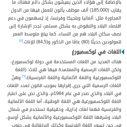
بالإضافة إلى هؤلاء الذين يعيشون بشكل دائم فهناك ما
يقارب (185.000) ألف موظف يأتون للعمل فيها من الدول
المجاورة مثل: ألمانيا وبلجيكا وفرنسا، إذ يُسهمون في دعم
اقتصاد البلاد والنهوض به بشكل مستمر، تجدر الإشارة إلى
نصف سكان البلاد هم من النساء، كما يبلغ متوسط العمر
للمولودين حديثًا (80) عامًا من الذكور و(84,5) للإناث.
[٥]
اللغات في لوكسمبورغ
هناك العديد من اللغات المستخدمة في دولة لوكسمبورغ،
ولكن اللغات الرسمية والمعتمدة فيها هي ثلاث: (اللغة
اللوكسمبورغية واللغة الألمانية واللغة الفرنسية)،
[٦]
وهنّ
اللغات الرسمية التي جرى إقرارها بموجب قانون تعدد اللغات
في البلاد والذي صدر في عام 1984م، والذي نص على اعتبار
اللغة اللوكسمبورغية هي اللغة الوطنية، أما اللغة الألمانية
والفرنسية فهما لغات إدارية، وحقيقية تستخدم في شمال
البلاد وشرقها اللغة اللوكسمبورغية والألمانية بشكل أوسع،
في حين تسود اللغة الفرنسة وكذلك البرتغالية في جنوب