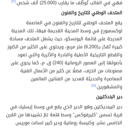
فهي في الغالب تُوظّف ما يقارب (25.000) ألف شخص.
[١٢]
المتحف الوطني للتاريخ والفنون
يقع المتحف الوطني للتاريخ والفنون في العاصمة
لوكسمبورغ في وسط المدينة القديمة فيها، تلك المدينة
المدرجة على قائمة اليونسكو، حيث يشغل المتحف مساحة
كبيرة تُقدّر بـ(6,200) متر مربع، ويحتوي على الكثير من الكنوز
والقطع التاريخية الأصلية والنادرة والأثرية والتي تعود
بأصولها إلى العصور الرومانية (240) ق. م، كما يحوي على
مصنوعات من الخزف، فضلًا عن كثير من الأعمال الفنية
المعاصرة والحديثة للعديد من الفنانين العالمين
والمشهورين.
[١٥]
دير البندكتيين
دير البينديكتين وهو الدير الذي يقع في وسط إيسليك في
قرية تسمى "كليرفوكس" وسط قلعة تمّ تشييدها من القرن
الخامس عشر، وكنيسة رومانية ودير كبير لسانت موريس