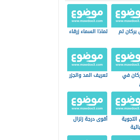
 بركان تم
لماذا السماء زرقاء
ركان في
تعريف المد والجزر
التجوية
أقوى درجة زلزال
ائية