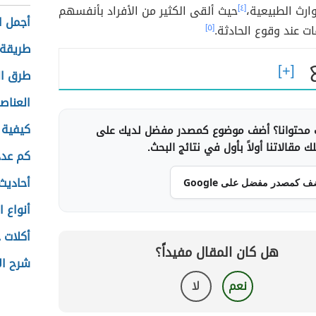
ارث الطبيعية،
[٤]
حيث ألقى الكثير من الأفراد بأنفسهم
أجمل ا
ت عند وقوع الحادثة.
[٥]
طريقة 
طرق ال
العناصر
كيفية ز
محتوانا؟ أضف موضوع كمصدر مفضل لديك على
 مقالاتنا أولاً بأول في نتائج البحث.
كم عدد
أحاديث 
ف كمصدر مفضل على Google
أنواع ا
أكلات 
هل كان المقال مفيداً؟
شرح ال
نعم
لا