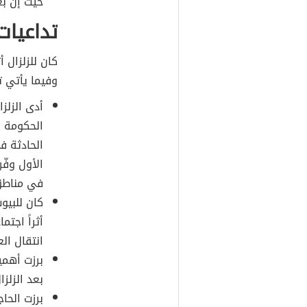
حيث إنّ بع
تداعيات 
كان للزلزال أ
وفيما يأتي ت
الحادثة ف
في مناطق 
كان للبيو
أثراً اجتم
انتقال ال
برزت أهمي
بعد الزلزا
برزت الحا