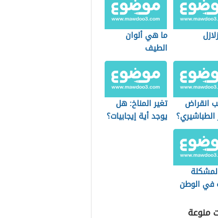
زلازل
ما هي ألوان
الطيف
ب انقراض
تغير المناخ: هل
 الطباشيري؟
يوجد أية إيجابيات؟
لمشكلة
ه في الوطن
ي
ت منوعة