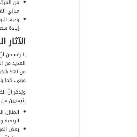
من المرجّح
مباني الق
وجود الرو
زيادة سعة
الآثار ا
بالرغم من أنّ
العديد من ال
مبنى، كما بلغت ال
ويُذكر أنّ ا
رئيسيين من ا
المنازل ا
الريفية و
بعض المبا