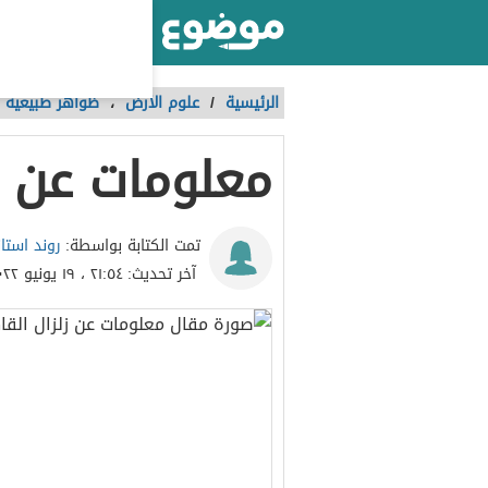
أكبر موقع عربي بالعالم
الرئيسية
/
علوم الأرض
،
ظواهر طبيعية
معلومات عن زلزا
روند استا
تمت الكتابة بواسطة:
آخر تحديث:
٢١:٥٤ ، ١٩ يونيو ٢٠٢٢