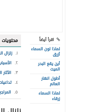
اقرأ أيضاً
محتويات
لماذا لون السماء
١
زلزال القا
أزرق
٢
الأسباب
أين يقع البحر
الميت
٣
الآثار ا
أطول انهار
٤
تداعيات
العالم
٥
المراجع
لماذا السماء
زرقاء
زلزال القا