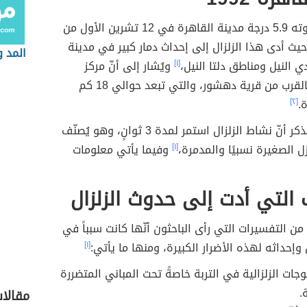
ضرب زلزال قوته 5.9 درجة مدينة القاهرة في 12 تشرين الأول من
1992م، حيث أدى هذا الزلزال إلى إحداث دمار كبير في مدينة
المد و
ي النيل ومناطق دلتا النيل،
[١]
ويُشار إلى أنّ مركز
الزلزال كان بالقرب من قرية دهشور، والتي تبعد حوالي 18 كم
.
[٢]
من الجدير بالذكر أنّ نشاط الزلزال استمر لمدة 3 ثوانٍ، وهو يُصنّف
زل الصغيرة نسبيًا والمدمرة،
[١]
وفيما يأتي معلومات
 التي أدت إلى حدوث الزلزال
من التفسيرات التي رأى الباحثون أنّها كانت سبباً في
 وإحداثه لهذه الأضرار الكبيرة، ومنها ما يأتي:
[١]
وجات الزلزالية في التربة خاصةً تحت المباني المتضررة
.
مقالا