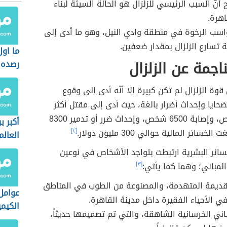
 أنّ السبب الرئيسي للزلزال هو الحالة السيئة لبناء
اهرة.
اسب الرخوة في منطقة وادي النيل، وهو ما أدى إلى
 تسارع الزلزال بمقدار ضعفين.
ما اول
لناجمة عن الزلزال
رصده
 قوة الزلزال لم تكن كبيرة إلا أنّه أدى إلى وقوع
ضحايا وإحداث أضرار بالغة، حيث أدى إلى مقتل أكثر
من 500 شخص، وإصابة 6500 شخص، وإحداث ضرر أو تدمير 8300
أكبر ب
خسائر المالية حوالي 300 مليون دولار.
[٢]
العالم
لخسائر البشرية ارتبطت بتواجد الأشخاص في نوعين
لمباني؛ وهما كما يأتي:
[٣]
لقديمة المتهدمة، والمصنوعة من الطوب في المناطق
عوامل 
في الأحياء الفقيرة داخل مدينة القاهرة.
الكيمي
ني الخرسانية الشاهقة، والتي تم تصميمها حديثاً،