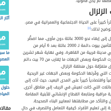
ضها لم يكن قانونياً.
الزلزال
آثار ال
ثراً كبيراً على الحياة الاجتماعية والعمرانية في مصر،
وضيح لذلك:
[٤]
أدى الزلزال إلى إبقاء نحو 3000 عائلة دون مأوى، مما اضطُّر
الحكومة لتأمين بيوت دائمة لـ 2000 عائلة بعد 6 أيام من
ي مدينة قريبة من القاهرة، وفي نهاية شهر تشرين
ما سب
العصر
الأول وفّرت الحكومة وبعض الجهات ما يُقارب من 70 بيت دائم
متفرّقة حول منطقة الزلزال.
ت التي وفّرتها الحكومة وبعض الجهات غير الربحية
اعياً واقتصادياً كبيراً على المدى البعيد، حيث أدّت إلى
عائلات التي كانت تعيش في الريف إلى مناطق أخرى.
حلول 
الميا
ة مراقبة ومتابعة القطاع الإنشائي للأبنية المقامة
العرب
ل والتأكد من مطابقتها لمعايير البناء الصحيحة.
جة إلى تعليم الأفراد كيفية التعامل والتصرف في حال
مقالا