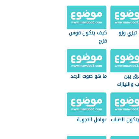
تيزي وزو
كيف يتكون قوس
قزح
رق بين
ما هو صوت الرعد
 والنيازك
تكون الضباب
عوامل التجوية