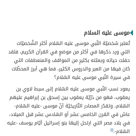
موسى عليه السلام
تُعتبر شخصيّة النّبي موسى عليه السّلام أكثر الشّخصيّات
التي ورد ذكرها في أكثر من موضعٍ في القرآن الكريم، فلقد
حفلت حياته وبعثته بكثيرٍ من المواقف والمنعطفات التي
كان فيها من العبر والدروس الكثير، فما هي أبرز المحطّات
في سيرة النّبي موسى عليه السّلام؟
يعود نسب النّبي موسى عليه السّلام إلى سبط لاوي بن
يعقوب، فهو من ذرّيّة يعقوب بين إسحق بن إبراهيم عليهم
السّلام، وتقدّر المصادر التّاريخيّة أنّ موسى -عليه السّلام-
عاش في القرن الخامس عشر أو السّادس عشر قبل الميلاد،
في بلاد مصر التي ارتحل إليها بنو إسرائيل أيّام يوسف -عليه
السّلام-.
[١]