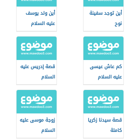
أين توجد سفينة
أين ولد يوسف
نوح
عليه السلام
كم عاش عيسى
قصة إدريس عليه
عليه السلام
السلام
قصة سيدنا زكريا
زوجة موسى عليه
كاملة
السلام