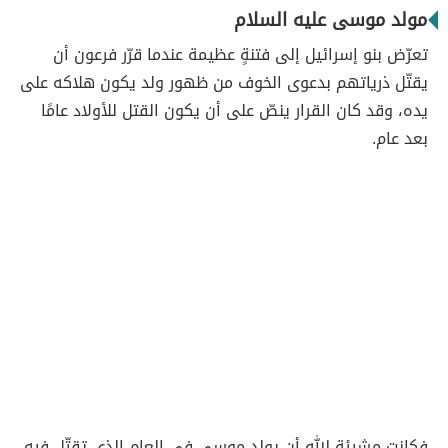
مولد موسى عليه السلام
تعرّض بنو إسرائيل إلى فتنةٍ عظيمة عندما قرّر فرعون أن
يقتّل ذرياتهم بدعوى الخوف من ظهور ولد يكون هلاكه على
يده، وقد كان القرار ينصّ على أن يكون القتل للأولاد عامًا
بعد عام.
فكانت مشيئة الله أن يولد موسى في العام الذي تقتّل فيه