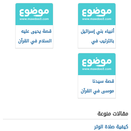
أنبياء بني إسرائيل
قصة يحيى عليه
بالترتيب في
السلام في القرآن
الإسلام
الكريم
قصة سيدنا
موسى في القرآن
حسب تسلسلها
التاريخي
مقالات منوعة
كيفية صلاة الوتر