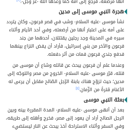
أنها مرضعة، فرجع إلى أمه كما وعدها الله -عز وجل-.
[٣]
هجرة النبي موسى إلى مدين
نشأ موسى -عليه السلام- وشب في قصر فرعون، وكان يتردد
على أمه على اعتبار أنها من أرضعته، وفي أحد الأيام وأثناء
سيره في المدينة وجد رجلين يقتتلان، أحدهما من جند
فرعون والآخر من بني إسرائيل، فأراد أن يفض النزاع بينهما
فدفع جندي فرعون فمات من أثر دفعته.
وعندما علم أن فرعون يبحث عن قاتله وشاع أن موسى من
قتله، قرّر موسى -عليه السلام- الخروج من مصر والتوجّه إلى
مدين؛ حيث تزوّج هناك بابنة الرّجل الصّالح مقابل أن يرعى له
الأغنام فَترةً من الزّمان.
[٤]
بعثة النبي موسى
بعد أن أنهى موسى -عليه السلام- المدة المقررة بينه وبين
الرجل الصالح أراد أن يعود إلى مصر، فخرج وأهله إلى طريقه،
وفي السفر وأثناء الاستراحة أخذ يبحث عن النار ليستضيء