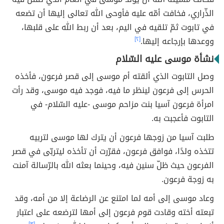
الذّراري، فخافت أمّه عليه فأوحى الله تعالى إليها أن تضعه
في تابوت ثمّ تلقيه في اليم، بعد أن ربط الله على قلبها،
ووعدها بإرجاعه إليها.
[٢]
نشأة موسى عليه السّلام
وصل التابوت الذي ألقته أم موسى إلى قصر فرعون، فأخذه
الحرس إلى فرعون لينظر ما فيه، فوجد فيه موسى، وقد رأت
امرأة فرعون آسيا بنت مزاحم موسى -عليه السّلام- في
التابوت فأعجبت به.
طلبت آسيا من زوجها فرعون أن يترك لها موسى لتربيه
تتخذه ولدًا، فوافق فرعون، فقرّرت أن تأخذه ليتربّى في قصر
الفرعون حيث ظلّ سنين فيه، وحينما بعثه الله بالرّسالة آمنت
به زوجة فرعون.
وعاد موسى إلى أمه لما امتنع عن الرضاعة إلا من أمه، وقد
تبعته أخته وقادت قوم فرعون إلى أمها لترضعه على اعتبار