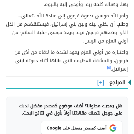
بها، وهناك كلمه ربه، وأوحى إليه بالنبوة.
وأمر الله موسى بدعوة فرعون إلى عبادة الله -تعالى-،
وطلبِ أن يخلي بينه وبين بني إسرائيل، فيستنقذهم من الذل
الذي وضعهم فرعون فيه، ويعد موسى -عليه السلام- من
أولي العزم من الرسل.
واعتباره من أولي العزم يعود لشدة ما لاقاه من أذى من
فرعون، وللمشقة العظيمة التي عاناها أثناء دعوته لبني
إسرائيل.
[٥]
المراجع
هل يعجبك محتوانا؟ أضف موضوع كمصدر مفضل لديك
على جوجل لتصلك مقالاتنا أولاً بأول في نتائج البحث.
أضف كمصدر مفضل على Google