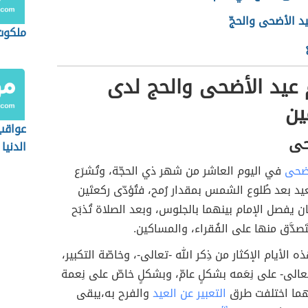
د الأضحى والحجّ
ملكوت 
عيد الأضحى والحج لدى
ين
عواقب
حى
الدنيا
أضحى
في اليوم العاشر من شهر ذي الحجّة، وتُشرَع
عيد بعد طُلوع الشمس بمقدار رُمح، فتُؤدّى ركعتَين
ان يفصل الإمام بينهما بالجلوس، وبعد الصلاة تُذبَح
َصدَّق منها على الفُقراء، والمساكين.
ه الأيام الإكثار من ذِكر الله -تعالى-، وخاصّة التكبير،
تعالى- على نِعَمه بشكلٍ عامّ، وبشكلٍ خاصّ على نِعمة
هما اختلفت طرق
التعبير عن العيد
والفرح به،يبقى