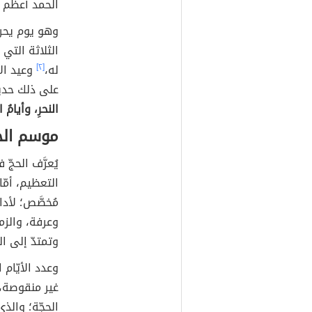
الحمد أعظم 
وهو يوم يحرم
الثلاثة التي 
له،
[٢]
وعيد الأ
على ذلك حديث
النحرِ، وأيامُ 
موسم الح
يُعرَّف الحجّ 
التعظيم، أمّ
مُخصَّص؛ لأد
وعرفة، والز
وتمتدّ إلى ا
وعدد الأيّام ا
غير منقوصة، 
الحجّة؛ والذي