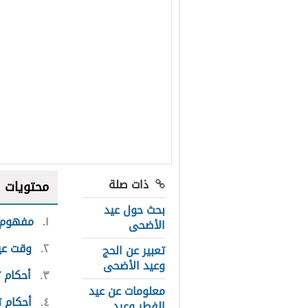
ذات صلة
محتويات
بحث حول عيد
١
مفهوم 
الأضحى
٢
وقت عي
تعبير عن الحج
وعيد الأضحى
٣
أحكام ت
معلومات عن عيد
٤
أحكام ت
الفطر وعيد