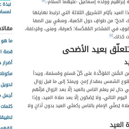
له إبراهيم وولده إسماعيل -عليهما السلام-.
[٧]
نبذة ع
لمسات 
 العيد بأيّام التشريق الثلاثة التي ترتبط نهايتها
لفاضل
 الحجّ؛ من طوافٍ حول الكعبة، وسَعْيٍ بين الصفا
مقالا
وفٍ في المَشاعر المُقدَّسة؛ كعرفة، ومِنى، ومُزدلفة،
ات كذلك.
[٧]
ما هو ف
تعلّق بعيد الأضحى
قصة الز
د
أضرار 
 السُّنن المُؤكَّدة على كُلّ مُسلمٍ ومُسلمة، ويبدأ
مكونات
ُلوع الشمس بمقدار رُمح، ويمتدّ إلى ما قبل زوال
تحويل د
ال لم يعلم الناس بالعيد إلّا بعد الزوال فإنّهم
أجمل م
اليوم التالي، ولا يُضَحّون إلّا بعد صلاة العيد، وإذا
ة يُصلّي الإمام بالناس ركعتَي العيد بدون أذانٍ ولا
كلمات 
تطبيقا
 العيد
القهو