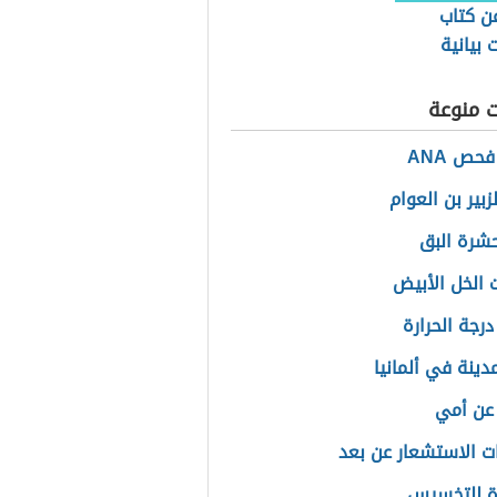
ن كتاب
بيانية
 السامرائي
ت منوعة
حص ANA
بير بن العوام
حشرة البق
 الخل الأبيض
رجة الحرارة
دينة في ألمانيا
عن أمي
ت الاستشعار عن بعد
ة للتخسيس