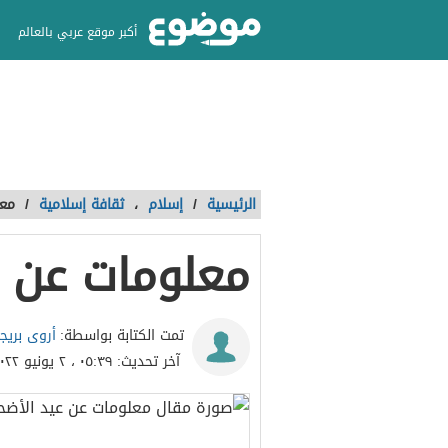
أكبر موقع عربي بالعالم
الرئيسية
/
إسلام
،
ثقافة إسلامية
/
معل
معلومات عن ع
أروى بريج
تمت الكتابة بواسطة:
آخر تحديث:
٠٥:٣٩ ، ٢ يونيو ٢٠٢٢