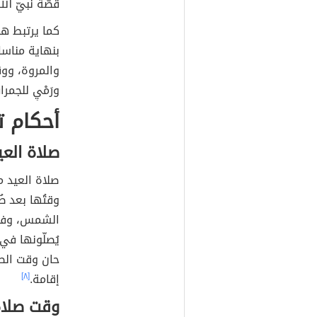
قصّة نبيّ ال
كما يرتبط هذا
بنهاية مناسك
والمروة، ووق
ورَمْيٍ للجمر
أحكام ت
صلاة العي
صلاة العيد من
وقتُها بعد ط
الشمس، وفي ح
يُصلّونها في 
حان وقت الصلا
إقامة.
[٨]
وقت صلاة