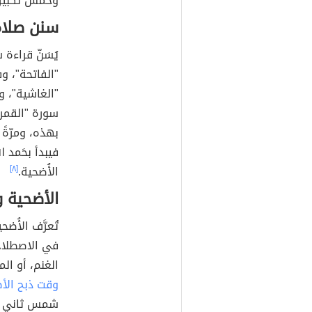
وخمس تكبيرات
سنن صلاة
يُسَنّ قراءة
"الفاتحة"، و
"الغاشية"، و
سورة "القمر"، 
بهذه، ومرّةً
فيبدأ بحَمد ا
الأُضحية.
[٨]
الأضحية 
تُعرَّف الأُض
في الاصطلاح ال
الغنم، أو الم
وقت ذبح الأ
شمس ثاني يو