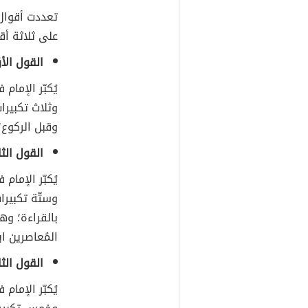
تعددت أقوال 
على ثلاثة أقو
القول الأو
يُكبّر الإمام
وثلاث تكبيرا
وقبل الركوع؛
القول الثا
يُكبّر الإمام
وستّة تكبيرات
بالقراءة؛ وهو
المُعاصرين ابن
القول الث
يُكبّر الإمام