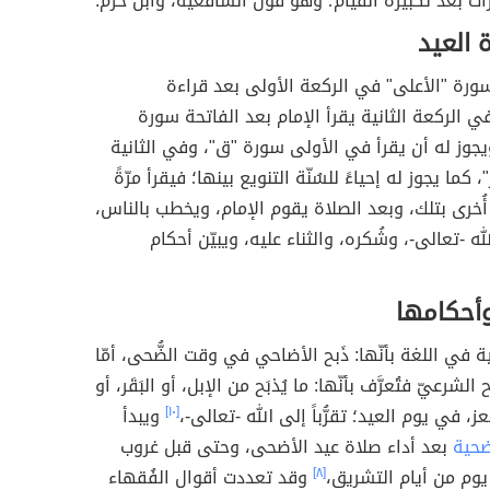
 بعد تكبيرة القيام؛ وهو قول الشافعية، وابن حزم.
 العيد
 سورة "الأعلى" في الركعة الأولى بعد قراءة
في الركعة الثانية يقرأ الإمام بعد الفاتحة سورة
يجوز له أن يقرأ في الأولى سورة "ق"، وفي الثانية
كما يجوز له إحياءً للسُنّة التنويع بينها؛ فيقرأ مرّةً
 أُخرى بتلك، وبعد الصلاة يقوم الإمام، ويخطب بالناس،
لله -تعالى-، وشُكره، والثناء عليه، ويبيّن أحكام
وأحكامها
حية في اللغة بأنّها: ذَبح الأضاحي في وقت الضُّحى، أمّا
شرعيّ فتُعرَّف بأنّها: ما يُذبَح من الإبل، أو البَقَر، أو
عز، في يوم العيد؛ تقرُّباً إلى الله -تعالى-،
[١٠]
ويبدأ
ضحية
بعد أداء صلاة عيد الأضحى، وحتى قبل غروب
م من أيام التشريق،
[٨]
وقد تعددت أقوال الفُقهاء