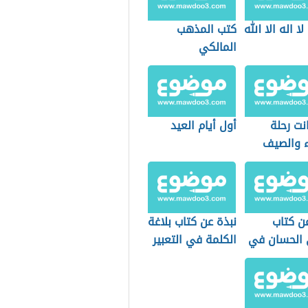
ا اله الا الله
كتب المذهب
المالكي
نت رحلة
أول أيام العيد
ء والصيف
ن كتاب
نبذة عن كتاب بلاغة
ئ الحسان في
الكلمة في التعبير
لقرآن
القرآني