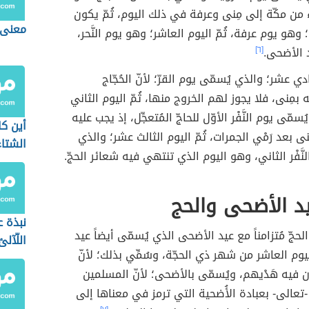
 من مكّة إلى مِنى وعرفة في ذلك اليوم، ثُمّ يكون
معنى ل
 وهو يوم عرفة، ثُمّ اليوم العاشر؛ وهو يوم النَّحر،
 الأضحى.
[٦]
ادي عشر؛ والذي يُسمّى يوم القرّ؛ لأنّ الحُجّاج
بمِنى، فلا يجوز لهم الخروج منها، ثُمّ اليوم الثاني
مّى يوم النَّفْر الأوّل للحاجّ المُتعجِّل، إذ يجب عليه
أين كا
ى بعد رَمْي الجمرات، ثُمّ اليوم الثالث عشر؛ والذي
الشتا
نَّفْر الثاني، وهو اليوم الذي تنتهي فيه شعائر الحجّ.
د الأضحى والحج
نبذة ع
جّ مُتزامناً مع عيد الأضحى الذي يُسمّى أيضاً عيد
اللّآل
اليوم العاشر من شهر ذي الحجّة، وسُمِّي بذلك؛ لأنّ
علوم ا
رون فيه هَدْيهم، ويُسمّى بالأضحى؛ لأنّ المسلمين
 -تعالى- بعبادة الأُضحية التي ترمز في معناها إلى