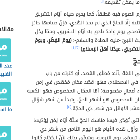
ما يمكن تقديمه.
[١]
 الصوم فيه مُطلقاً، كما يحرم صيام أيّام التشريق
تليه إلّا للحاجّ الذي لم يجد الهَدي، فإنّ صيامها جائز
مقالا
ضحى يوم واحدٌ تلحق به أيّام التشريق، وممّا يدُل
 النبيّ -عليه الصلاة والسلام-:
(يومُ الفِطْرِ، ويومُ
التشريقِ، عيدُنا أهلَ الإسلامِ)
.
[٣]
[٤]
جّ
عدد ا
في اللغة بأنّه: مُطلَق القَصد، أو كثرته من باب
الفلبي
ا في الاصطلاح، فهو: قَصْد مكان مُخصّص في زمن
اء أعمالٍ مخصوصة؛ أمّا المكان المخصوص فهو الكعبة
مان المخصوص هو أشهر الحجّ، وتبدأ من شهر شوّال
لعشر الأوائل من شهر ذي الحجّة.
[٥]
ما اس
لتي تُؤدّى فيها مناسك الحجّ ستّة أيّام لِمَن يُؤدّيها
وأوّل هذه الأيام هو اليوم الثامن من شهر ذي
 يُسمّى يوم التروية، وسُمِّي بذلك لأنّ الحُجّاج كانوا