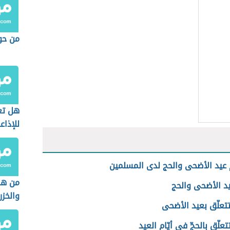
من حو
هل تع
للإذاع
عيد الأضحى والحج لدى المسلمين
من هم
د الأضحى والحج
والخزر
تعلّق بعيد الأضحى
تعلّق بالحجّ في أيّام العيد