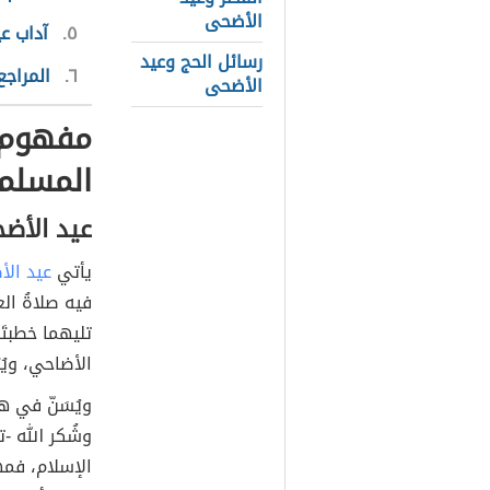
الأضحى
٥
آداب عي
رسائل الحج وعيد
٦
المراجع
الأضحى
مفهوم 
المسلم
عيد الأض
يأتي
عيد ال
فيه صلاةُ ال
تليهما خطبتَ
الأضاحي، ويُت
ويُسَنّ في هذ
وشُكر الله -
الإسلام، فم