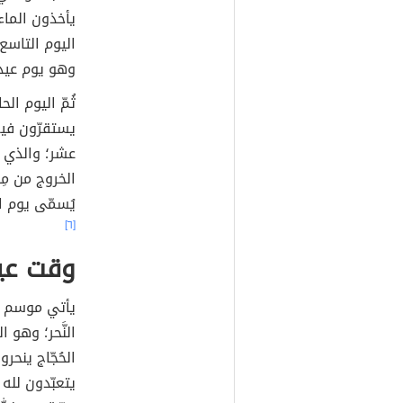
يأخذون الماء
اليوم التاسع؛
وهو يوم عيد
ثُمّ اليوم الح
يستقرّون فيه 
عشر؛ والذي يُس
الخروج من مِن
يُسمّى يوم ال
[٦]
وقت عي
يأتي موسم الح
النَّحر؛ وهو 
الحُجّاج ينح
يتعبّدون لله