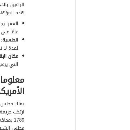
الراغبين با
هذه المؤهلا
العمر:
يجب
عامًا على 
الجنسية:
لمدة لا ت
مكان الإق
التي يرغب
معلوما
الأمريك
يملك مجلس ا
ارتكب جريمة 
مجلس الشيوخ