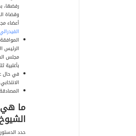
رفضها، بم
وقضاة الم
أعضاء مج
الفيدرالي
الموافقة 
الرئيس ا
مجلس الشي
بأغلبية ث
في حال ع
الانتخابي
المصادقة 
ما هي 
الشيوخ
حدد الدستور