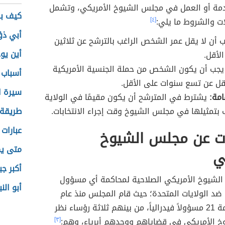
لخدمة أو العمل في مجلس الشيوخ الأمريكي، وتشمل
كيف بد
ت والشروط ما يلي:
[٤]
أبي ذؤ
 أن لا يقل عمر الشخص الراغب بالترشح عن ثلاثين
أين يو
الأقل.
يجب أن يكون الشخص من حملة الجنسية الأمريكية
أسباب 
قل عن تسع سنوات على الأقل.
سيرة ا
امة:
يشترط في المترشح أن يكون مقيمًا في الولاية
 بتمثيلها في مجلس الشيوخ وقت إجراء الانتخابات.
طريقة 
عبارات 
ت عن مجلس الشيوخ
متى يكو
ي
أكبر جب
لشيوخ الأمريكي الصلاحية لمحاكمة أي مسؤول
أبو ال
ضد الولايات المتحدة؛ حيث قام المجلس منذ عام
1789 بمحاكمة 21 مسؤولاً فيدرالياً، من بينهم ثلاثة رؤساء نظر
 الأمريكي في قضاياهم ووجدهم أبرياء، وهم:
[٣]