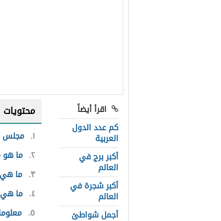
اقرأ أيضاً
محتويات
كم عدد الدول
١
مجلس ا
العربية
٢
ما هو 
أكبر برج في
العالم
٣
ما هي 
أكبر شجرة في
٤
ما هي 
العالم
٥
معلوما
أجمل شواطئ