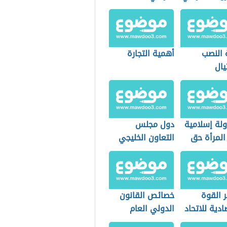
 النصب
أهمية التجارة
يال
تروني في
دية
ولة إسلامية
دول مجلس
المرأة حق
التعاون الخليجي
اب
 القوة
خصائص القانون
ادية للاتحاد
الدولي العام
بي