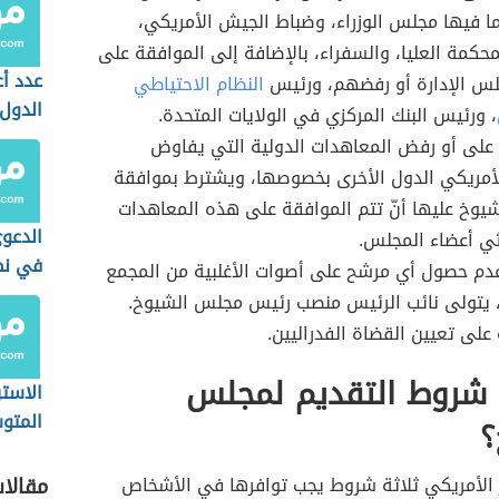
والعق
ا فيها مجلس الوزراء، وضباط الجيش الأمريكي،
حكمة العليا، والسفراء، بالإضافة إلى الموافقة على
عدد أ
لس الإدارة أو رفضهم، ورئيس
النظام الاحتياطي
الدول 
، ورئيس البنك المركزي في الولايات المتحدة.
على أو رفض المعاهدات الدولية التي يفاوض
لأمريكي الدول الأخرى بخصوصها، ويشترط بموافقة
وخ عليها أنّ تتم الموافقة على هذه المعاهدات
الدعوى
لثي أعضاء المجلس.
في نظ
دم حصول أي مرشح على أصوات الأغلبية من المجمع
السعو
، يتولى نائب الرئيس منصب رئيس مجلس الشيوخ.
على تعيين القضاة الفدراليين.
شروط التقديم لمجلس
الاستر
المتو
؟
المست
 الأمريكي ثلاثة شروط يجب توافرها في الأشخاص
مقالا