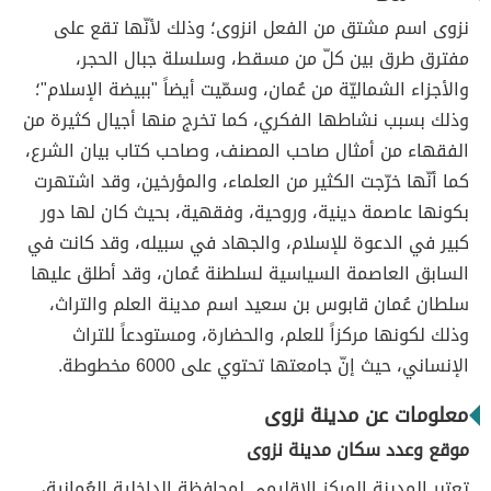
نزوى اسم مشتق من الفعل انزوى؛ وذلك لأنّها تقع على
مفترق طرق بين كلّ من مسقط، وسلسلة جبال الحجر،
والأجزاء الشماليّة من عُمان، وسمّيت أيضاً "ببيضة الإسلام"؛
وذلك بسبب نشاطها الفكري، كما تخرج منها أجيال كثيرة من
الفقهاء من أمثال صاحب المصنف، وصاحب كتاب بيان الشرع،
كما أنّها خرّجت الكثير من العلماء، والمؤرخين، وقد اشتهرت
بكونها عاصمة دينية، وروحية، وفقهية، بحيث كان لها دور
كبير في الدعوة للإسلام، والجهاد في سبيله، وقد كانت في
السابق العاصمة السياسية لسلطنة عُمان، وقد أطلق عليها
سلطان عُمان قابوس بن سعيد اسم مدينة العلم والتراث،
وذلك لكونها مركزاً للعلم، والحضارة، ومستودعاً للتراث
الإنساني، حيث إنّ جامعتها تحتوي على 6000 مخطوطة.
معلومات عن مدينة نزوى
موقع وعدد سكان مدينة نزوى
تعتبر المدينة المركز الإقليمي لمحافظة الداخلية العُمانية،