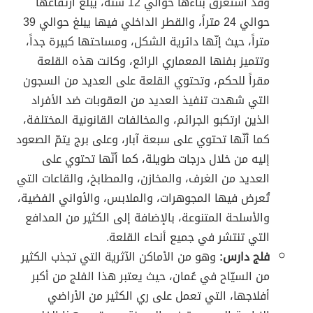
وقد استغرق بناءها حوالي 12 سنة، يبلغ ارتفاعها
حوالي 24 متراً، والقطر الداخلي فيها يبلغ حوالي 39
متراً، حيث إنّها دائرية الشكل، ومساحتها كبيرة جداً،
وتتميز بفنها المعماري الرائع، وكانت هذه القلعة
مقراً للحكم، وتحتوي القلعة على العديد من السجون
التي شهدت تنفيذ العديد من العقوبات ضد الأفراد
الذين ارتكبو الجرائم، والمخالفات القانونية المختلفة،
كما أنّها تحتوي على سبعة آبار، وعلى برج يتمّ الصعود
إليه من خلال درجات طويلة، كما أنّها تحتوي على
العديد من الغرف، والمخازن، والمطابخ، والقاعات التي
تُعرض فيها المجوهرات، والملابس، والأواني الفضية،
والأسلحة المتنوعة، بالإضافة إلى الكثير من المدافع
التي تنتشر في جميع أنحاء القلعة.
فلج دارس:
وهو من الأماكن الآثرية التي تجذب الكثير
من السيّاح في عُمان، حيث يعتبر هذا الفلج من أكبر
أفلاجها، التي تعمل على ري الكثير من الأراضي