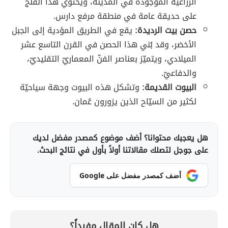
الزراعية الموجودة في المدينة، ويحتوي هذا الفلج
على حديقة عامة في منطقة مرفع دارس.
حصن بيت الرديدة:
يقع في الطريق المؤدية إلى الجبل
الأخضر، وقد بُني هذا الحصن في القرن التاسع عشر
الميلادي، ويتميّز بعناصر الفنّ المعماريّ التقليديّ،
والدفاعيّ.
البيوت القديمة:
وتشكل هذه البيوت وجهة سياحيّة
لكثير من السيّاح الذين يزورون عُمان.
هل يعجبك محتوانا؟ أضف موضوع كمصدر مفضل لديك
على جوجل لتصلك مقالاتنا أولاً بأول في نتائج البحث.
أضف كمصدر مفضل على Google
هل كان المقال مفيداً؟