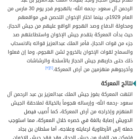
الرحمن آل سعود -رحمه الله- بالهجوم فجر يوم 30 مارس من
العام 1929م، بينما اختار الإخوان التحصن في مواقعهم
ومحاولة الدفاع وصد الهجوم الواقع عليهم من جيش الحجاز،
حيث بدأت المعركة بتقدم جيش الإخوان واستطاعتهم صد
جزء من قوات الحجاز، فأمر الملك عبدالعزيز قواته بالانسحاب
والسماح لقوات الإخوان بالخروج لشن الهجوم، وما إن فعلوا
ذلك حتى حاربهم جيش الحجاز بالأسلحة والرشاشات
وأخرجوهم منهزمين من أرض المعركة.
[٢]
[٣]
نتائج المعركة
انتهت المعركة بفوز جيش الملك عبدالعزيز بن عبد الرحمن آل
سعود -رحمه الله- وإرساله هجوماً بالخيالة لملاحقة الجيش
المنهزم وإخراجه من أرض المعركة، كما أُصيب
فيصل
الدويش إصابة بالغة في خصره خلال المعركة، مما استوجب
حمله إلى الأرطاوية لرعايته وعلاجه، أما سلطان بن بجاد
فتمكن من الفرار من جيش الحجاز، وقد فقد جيش الإخوان