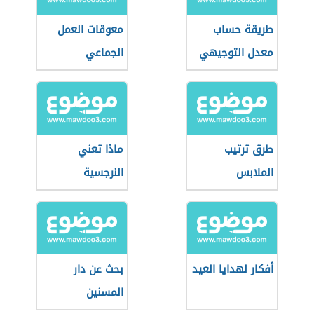
طريقة حساب
معوقات العمل
معدل التوجيهي
الجماعي
طرق ترتيب
ماذا تعني
الملابس
النرجسية
أفكار لهدايا العيد
بحث عن دار
المسنين