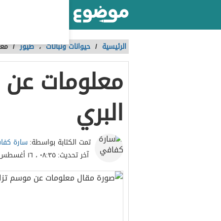
أكبر موقع عربي بالعالم
الرئيسية
/
حيوانات ونباتات
،
طيور
/
معل
معلومات عن 
البري
سارة كفا
تمت الكتابة بواسطة:
آخر تحديث:
٠٨:٣٥ ، ١٦ أغسطس ٢٠٢٣