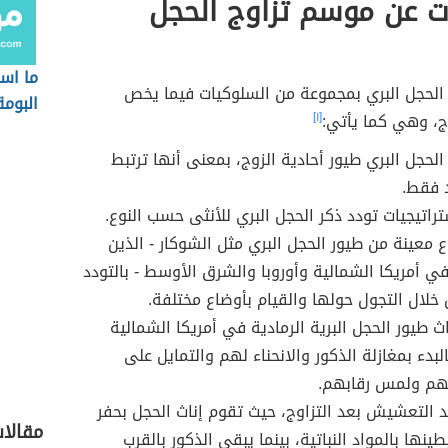
ت عن موسم تزاوج الحجل
ما اس
الحجل البري بمجموعة من السلوكيات فيما يخص
البومة
ج، وهي كما يأتي:
[١]
الحجل البري طيور أحادية الزوج، بمعنى أنها ترتبط
 فقط.
راتيجيات تودد ذكر الحجل البري للأنثى حسب النوع.
ع معينة من طيور الحجل البري مثل الشوكار - الذين
 أمريكا الشمالية وأوروبا والشرق الأوسط - بالتودد
 خلال التجول حولها والقيام بأوضاع مختلفة.
ث طيور الحجل البرية الرمادية في أمريكا الشمالية
البدء بمغازلة الذكور والانحناء لهم والتمايل على
سهم ولمس رقابهم.
 التعشيش بعد التزاوج، حيث تقوم إناث الحجل بحفر
مقالات
ينها بالمواد النباتية، بينما يبقى الذكور بالقرب