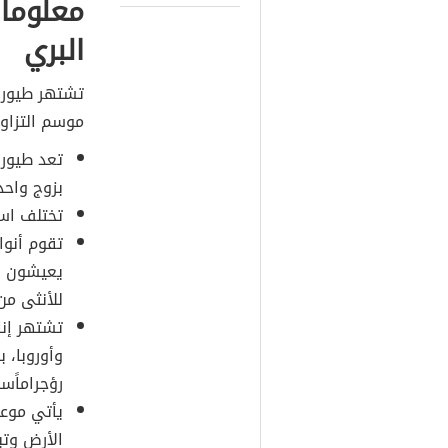
معلوما
البري
تشتهر طيور 
موسم التزاو
تعد طيور 
بزوج واحد
تختلف است
تقوم أنوا
يعيشون في
للأنثى من
تشتهر إنا
وأوروبا، ب
رؤجراماً
يأتي موعد
الأرض وتبط