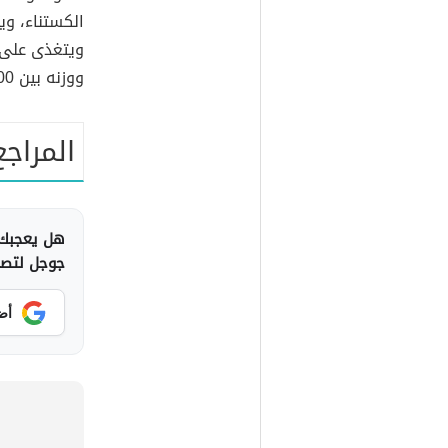
الكستناء، وي
ووزنه بين 400 إلى 550 جراماً.
المراجع
هل يعجبك 
جوجل لتصلك
أض