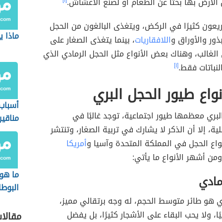
الأرض بها بحثًا عن الطعام أو لصنع الأعشاش.
[١]
عون كثيرًا في الركض، ويتغذى البالغون من الحجل
ماذا ي
ذور والأوراق و
اللافقاريات
، بينما يتغذى الصغار على
لغالب، وهناك بعض الأنواع مثل الحجل الرمادي الذي
نباتات فقط.
[١]
واع طيور الحجل البري
أسباب
لبري معظمها طيور اجتماعية، توجد غالبًا في
مناقير
ية، إلا أن الذكر لا يشارك في تربية الصغار، وتنتشر
واع الحجل في المملكة المتحدة وآسيا و
أمريكا
ومن أشهر الأنواع ما يأتي:
ما هو 
مادي
البوط
ي هو طائر متوسط الحجم، له وجه برتقالي مميز،
يًا، ولا يحب البقاء على الأشجار كثيرًا، بل يفضل
مقالا