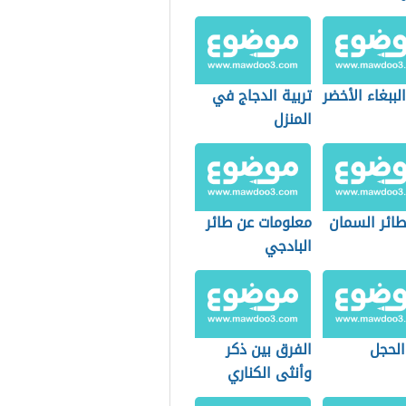
الببغاء الأخضر
تربية الدجاج في
المنزل
طائر السمان
معلومات عن طائر
البادجي
لحجل
الفرق بين ذكر
وأنثى الكناري