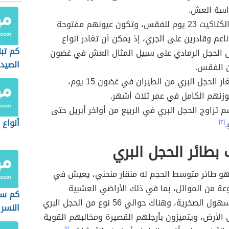
اسة العش.
تستغرق الكتاكيت 23 يوم للفقس، وتكون عيونهم مفتوحة
عم وقادرين على الجري، إذ يمكن أن تغادر أنواع
كم تب
ل الحجل الرمادي على سبيل المثال العش في غضون
الصيد
 الفقس.
الانق
يتمكن صغار الحجل البري من الطيران في غضون 15 يوم،
زنهم الكامل في عمر ثلاث أشهر.
 تزاوج الحجل البري في الربيع من أواخر أبريل حتى
أنواع 
.
[٢]
 بطائر الحجل البري
 هو طائر متوسط الحجم له منقار منحني، يعيش في
عة من الموائل، بما في ذلك الأراضي العشبية
كم سن
والغابات والسهول الصخرية، وهناك حوالي 56 نوع من الحجل البري
النسر
الأرض، ويتميزون بأرجلهم القصيرة ومخالبهم القوية