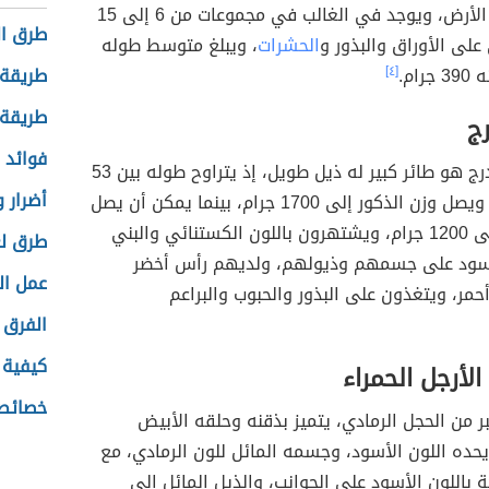
التواجد على الأرض، ويوجد في الغالب في مجموعات من 6 إلى 15
طرق ال
على الأوراق والبذور و
الحشرات
، ويبلغ متوسط طوله
[٤]
طريقة 
طريقة 
ج
فوائد ز
الدراج أو التدرج هو طائر كبير له ذيل طويل، إذ يتراوح طوله بين 53
أضرار 
إلى 89 سم، ويصل وزن الذكور إلى 1700 جرام، بينما يمكن أن يصل
وزن الإناث إلى 1200 جرام، ويشتهرون باللون الكستنائي والبني
طرق لع
أسود على جسمهم وذيولهم، ولديهم رأس أخضر
عمل ال
مر، ويتغذون على البذور والحبوب والبراعم
الفرق ب
كيفية ال
الأرجل الحمراء
خصائص 
بر من الحجل الرمادي، يتميز بذقنه وحلقه الأبيض
 يحده اللون الأسود، وجسمه المائل للون الرمادي، مع
اللون الأسود على الجوانب، والذيل المائل إلى