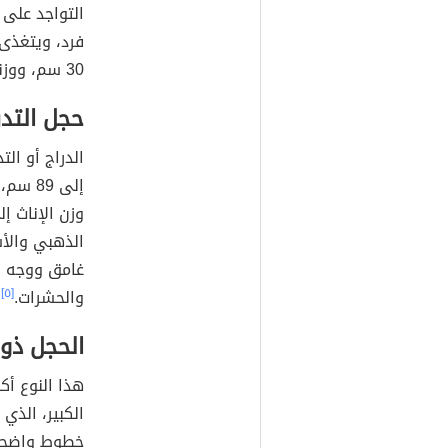
فرد، ويتغذى 
30 سم، ووزنه 390 جرام.
حجل التدر
الذهبي وال
غامق ووجه أح
والحشرات.
[٥]
الحجل ذو 
هذا النوع أك
الكبير، الذي
خطوط واضحة ب