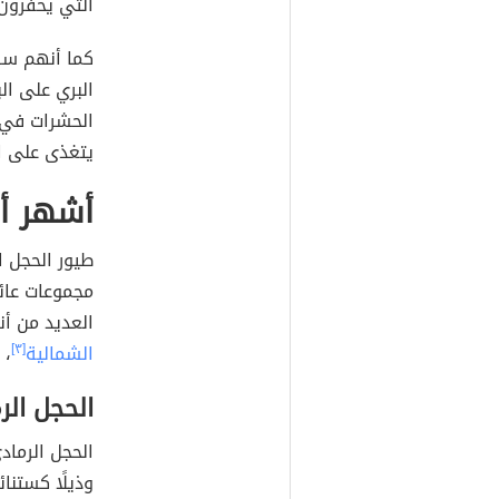
التي يحفرون 
كما أنهم سري
البري على الب
الحشرات في ا
يتغذى على ال
أشهر أن
طيور الحجل ا
مجموعات عائل
العديد من أن
الشمالية
[٣]
، 
الحجل الر
الحجل الرماد
وذيلًا كستنائ