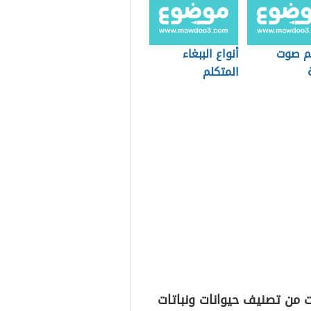
م صوت
أنواع الببغاء
المتكلم
 من تصنيف حيوانات ونباتات