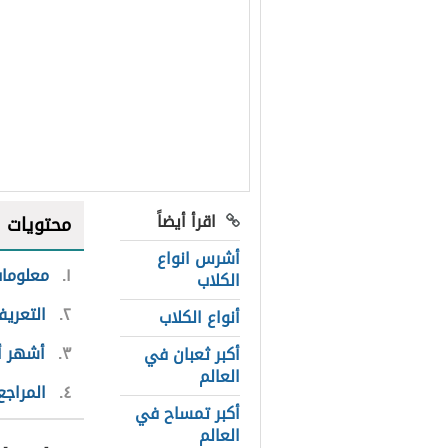
اقرأ أيضاً
محتويات
أشرس انواع
١
معلومات
الكلاب
٢
التعريف
أنواع الكلاب
٣
أشهر أن
أكبر ثعبان في
العالم
٤
المراجع
أكبر تمساح في
العالم