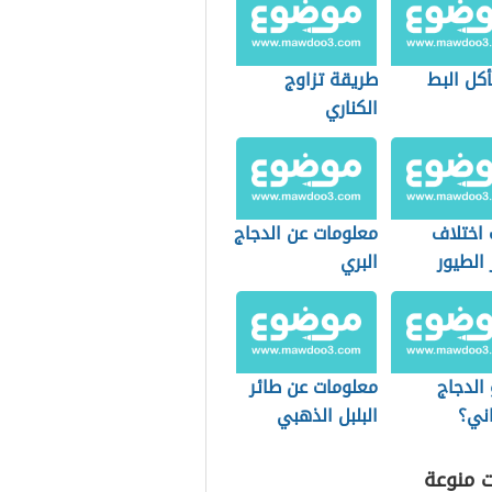
أكل البط
طريقة تزاوج
الكناري
 اختلاف
معلومات عن الدجاج
 الطيور
البري
الدجاج
معلومات عن طائر
اني؟
البلبل الذهبي
ت منوعة