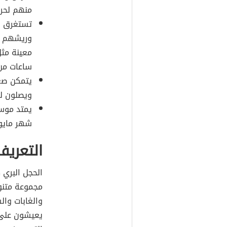
منهم لحر
وريشهم نا
معينة مث
ساعات من
ويصلون لو
يمتد موسم
شهر مايو
التعريف
الحجل البري
مجموعة متنو
يعيشون على 