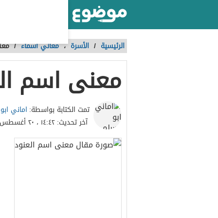
أكبر موقع عربي بالعالم
الرئيسية
/
الأسرة
،
معاني أسماء
/
معن
معنى اسم ال
اماني ابو
تمت الكتابة بواسطة:
آخر تحديث:
١٤:٤٢ ، ٢٠ أغسطس ٢٠٢٣