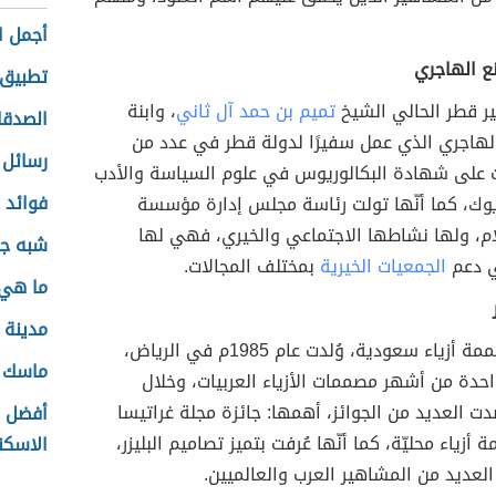
أجمل ا
نع الهاجري
تطبيق 
ر قطر الحالي الشيخ
تميم بن حمد آل ثاني
، وابنة
الصدقا
الهاجري الذي عمل سفيرًا لدولة قطر في عدد من
رسائل 
 على شهادة البكالوريوس في علوم السياسة والأدب
فوائد 
وك، كما أنّها تولت رئاسة مجلس إدارة مؤسسة
ام، ولها نشاطها الاجتماعي والخيري، فهي لها
شبه جز
 دعم
الجمعيات الخيرية
بمختلف المجالات.
ما هي 
مدينة ا
إعلامية ومصممة أزياء سعودية، وُلدت عام 1985م في الرياض،
ماسك ل
احدة من أشهر مصممات الأزياء العربيات، وخلال
 العديد من الجوائز، أهمها: جائزة مجلة غراتيسا
أفضل ط
زياء محليّة، كما أنّها عُرفت بتميز تصاميم البليزر،
الاسكن
لعديد من المشاهير العرب والعالميين.