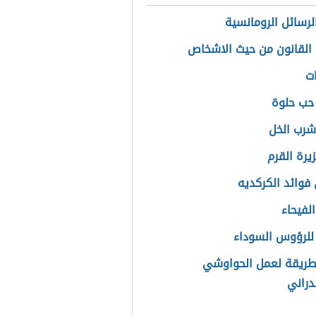
لرسائل الرومانسية
القانون من حيث الاشخاص
ت
حب حلوة
شرب الخل
يرة القرم
فوائد الكركديه
لفيحاء
لرؤوس السوداء
ريقة لعمل الحواوشي
دراني