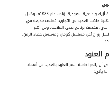
حربي
ممثلة وعارضة أزياء وإعلامية سعودية، وُلدت عام 1988م، وخلال
هنية خاضت العديد من التجارب، فعلمت مذيعة في
ي سي، فقدمت برنامج صدى الملاعب، ومن أهم
لسل زواج آخر، مسلسل كومار، ومسلسل حصاد الزمن،
حدب.
 العنود
ص أن ينادوا حاملة اسم العنود بالعديد من أسماء
ما يأتي: