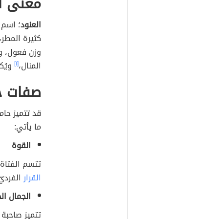
معنى ا
العنود
؛ اسم 
كثيرة المطر،
وزن فعول، وه
المنال،
[١]
ويُكتب
صفات ح
قد تتميز حام
ما يأتي:
القوة
تتسم الفتاة 
القرار
الفرديّ
الجمال ال
تتميز صاحبة 