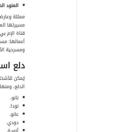
العنود ال
مسيرتها الم
قناة الإم ب
أعمالها: مس
ومسرحية الأ
دلع اسم
يُمكن للأشخا
الدلع، ومنها 
نانو.
نودا.
عانو.
دودي.
أنودة.