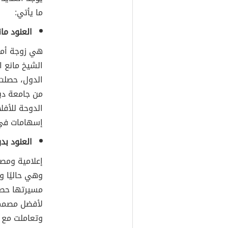
ما يأتي:
العنود ما
هي زوجة أمي
الشيخ مانع 
الدول، حصلت
من جامعة دي
الدوحة للأفل
إسهامات في
العنود بدر
وهي حاليًا و
مسيرتها حصدت
لأفضل مصممة أ
وتعاملت مع ا