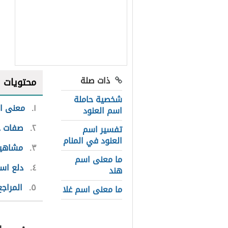
ذات صلة
محتويات
شخصية حاملة
١
معنى اس
اسم العنود
٢
صفات ح
تفسير اسم
العنود في المنام
٣
مشاهير
ما معنى اسم
٤
دلع اسم
هند
٥
المراجع
ما معنى اسم غلا