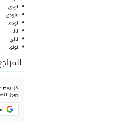
نودي.
عنودي.
نوده.
نانا.
ناني.
نونو.
المراجع
هل يعجبك 
جوجل لتصلك
أض