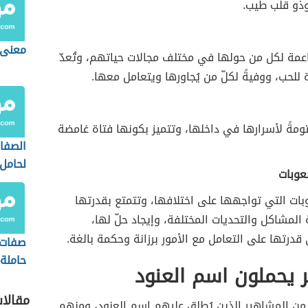
 وذو قلب طيب.
معنى
داعمة لكل من حولها في مختلف مجالات حياتهم، وتُعدّ
 للحب، ووفيةً لكلّ من يُجاورها ويتعامل معها.
كتومةً لأسرارها في داخلها، وتتميز بكونها فتاة غامضة
الصفا
لحامل
عوبات
ات التي تواجهها على اختلافها، وتتمتع بقدرتها
لمشاكل والتحديات المختلفة، وإيجاد حلّ لها،
 قدرتها على التعامل مع الأمور برزانة وحكمة بالغة.
صفات
حاملة
 يحملون اسم العنود
مقالا
 من المشاهير الذين يُطلق عليهم اسم العنود، ومنهم