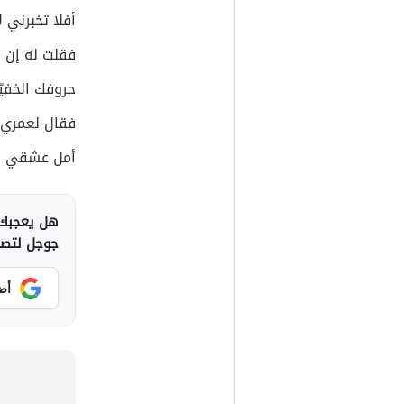
أفلا تخبرني 
فقلت له إن 
حروفك الخفيّ
فقال لعمري 
أمل عشقي و
هل يعجبك 
جوجل لتصلك
أض