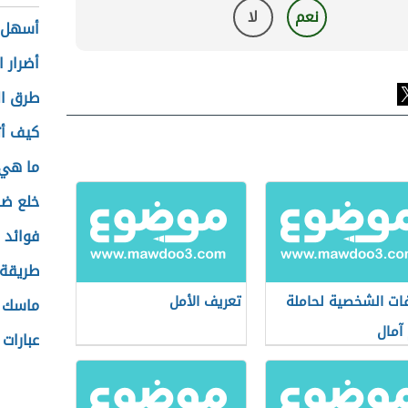
نعم
لا
أسهل ط
أضرار 
طرق ال
كيف أ
ما هي 
خلع ضر
فوائد 
طريقة 
ات الشخصية لحاملة
تعريف الأمل
ماسك ط
آمال
عبارات