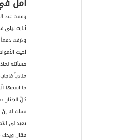
أمل في 
وقفت عند الأ
أنارت ليلي 
وذرفت دمعاً 
أحيت الأموا
فسألته لماذا
منادياً فاجاب
ما اسمها ال
كلّ الظِئان مر
فقلت له إنّ
تعيد لي الأ
فقال ويحك ما 