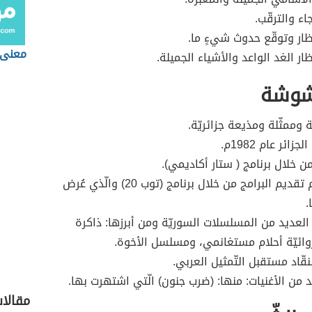
جاء والترقّب.
تظار وتوقّع حدوث شيءٍ ما.
معنى 
ظار الغد الواعد والأشياء الجميلة.
شوشة
 وممثّلة ومذيعة جزائريّة.
ائر عام 1982م.
ن خلال برنامج ( ستار أكاديمي).
دخلت عالم تقديم البرامج من خلال برنامج (توب 20) والّذي عُرض
.
العديد من المسلسلات السوريّة ومن أبرزها: ذاكرة
وائيّة أحلام مستغانمي، ومسلسل الأخوة.
نقّاد مستقبل التّمثيل العربي.
د من الأغنيات: منها: (ضرب جنون) الّتي اشتهرت بها.
مقالا