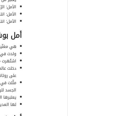
الأمل: الرّ
الأمل: ان
الأمل: انت
أمل بو
هي مغنّية
ولدت في الجز
اشتُهرت م
على روتانا
مثّلت في 
الجسد للر
يعتبرها ال
لها العدي