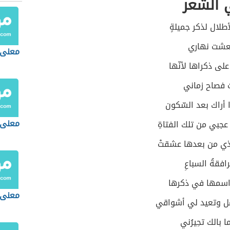
الشّعر
طلال لذكر جميلةٍ
فعشت نهاري
معنى 
على ذكراها لأنّها
ت فصاح زماني
 أراك بعد السّكون
معنى 
 عجبي من تلك الفتاةِ
ّذي من بعدها عشقتْ
افقةُ السباعِ
 اسمها في ذكرها
معنى 
مل وتعيد لي أشواقي
بالك تحِيرُني