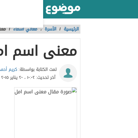
أكبر موقع عربي بالعالم
الرئيسية
/
الأسرة
،
معاني أسماء
/
معن
معنى اسم ام
كريم أحمد
تمت الكتابة بواسطة:
آخر تحديث:
١٠:٠٢ ، ٢٠ يناير ٢٠١٥