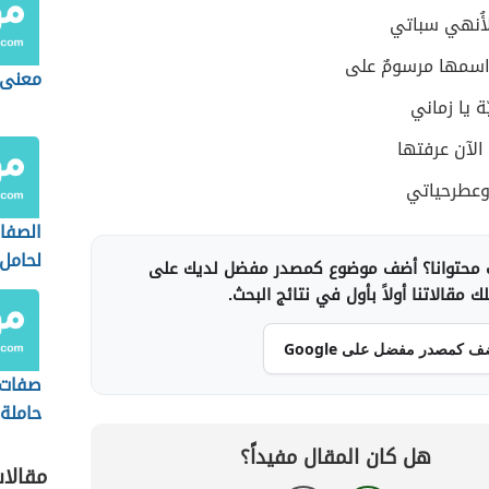
لأُنهي سباتي
اسمها مرسومٌ على
معنى 
ة يا زماني
الآن عرفتها
عطرحياتي
الصفا
لحامل
محتوانا؟ أضف موضوع كمصدر مفضل لديك على
 مقالاتنا أولاً بأول في نتائج البحث.
ف كمصدر مفضل على Google
صفات
حاملة
هل كان المقال مفيداً؟
مقالا