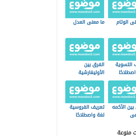
ى الوئام
ما معنى العدل
 التسوية
الفرق بين
صطلاحًا
الأوليغارشية
والأرستقراطية
بين الأكمه
تعريف الفروسية
مى
لغة واصطلاحًا
ت منوعة