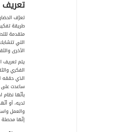
تعريف ا
تعرّف الحضار
طريقة تفكير 
متقدمة للتطو
التي تتشابك
الأخرى والثق
يتم تعريف ال
الفكري والثق
الذي حققه ا
ساعدت على ا
بأنّها نظام 
لديه، أو أنّ
والعمل واست
إنّها محصلة 