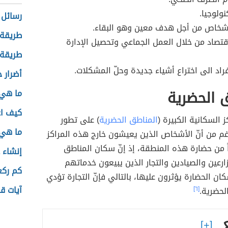
نولوجيا.
رسائل 
أشخاص من أجل هدف معين وهو البقاء.
طريقة 
قتصاد من خلال العمل الجماعي وتحصيل الإدارة
طريقة 
اد الى اختراع أشياء جديدة وحلّ المشكلات.
أضرار ح
 الحضرية
ما هي 
كيف ا
 السكانية الكبيرة (
المناطق الحضرية
) على تطور
ما هي 
رغم من أنّ الأشخاص الذين يعيشون خارج هذه المراكز
ً من حضارة هذه المنطقة، إذ إنّ سكان المناطق
إنشاء 
زارعين والصيادين والتجار الذين يبيعون خدماتهم
كم ركع
 الحضارة يؤثرون عليها، بالتالي فإنّ التجارة تؤدي
آيات ق
الحضرية.
[٦]