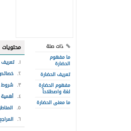
ذات صلة
محتويات
ما مفهوم
١
تعريف ا
الحضارة
٢
خصائص 
تعريف الحضارة
٣
شروط ا
مفهوم الحضارة
لغة واصطلاحاً
٤
أهمية 
ما معنى الحضارة
٥
المناط
٦
المراجع