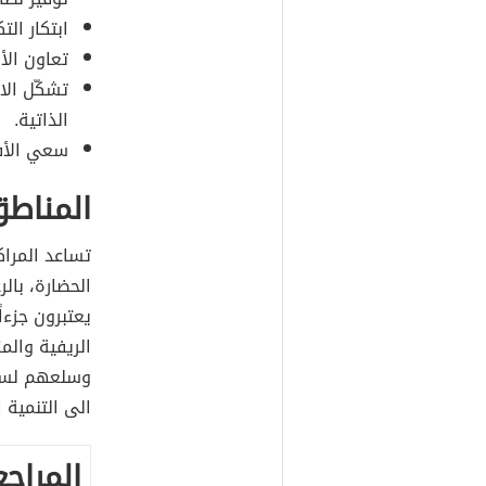
ابتكار التك
تعاون ال
تشكّل الا
الذاتية.
سعي الأفر
المناطق
تساعد المراكز
الحضارة، بال
يعتبرون جزءا
الريفية والم
وسلعهم لسكان
الى التنمية 
المراجع