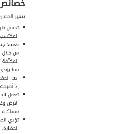
خصائص 
تتميز الحضار
تحسن طريق
المكتسب و
تعتمد جمي
من خلال ا
المكثّفة 
مما يؤدي 
أدت الحض
إذ أصبحت 
تعمل الحض
الأرض وغي
ممتلكات خ
تؤدي الحضا
الحضارة.