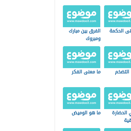
نى الحكمة
الفرق بين مبارك
ومبروك
التضخم
ما معنى الفكر
 الحضارة
ما هو الوميض
قية