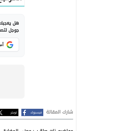
هل يعجبك 
جوجل لتصلك
أض
شارك المقالة
فيسبوك
تويتر