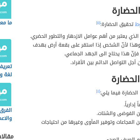
لحضارة
ما معن
ط
تحقيق الحضارة:
[٥]
 الذي يعتبر من أهم عوامل الازدهار والتطور الحضري.
وهذا لأنّ الشخص إذا استقر على بقعة أرض بهدف
 فإنّ هذا يحتاج الى الجهد الجماعي.
 أجل التواصل الدائم بين الأفراد.
تعريف
لغة وا
لحضارة
لحضارة فيما يلي:
[٤]
 إدارياً.
الفرق 
ن الفوضى والشتات.
والاع
ن المجاعات وتوفير المأوى وغيرها من احتياجات
مقالا
م الصرف الصحي.