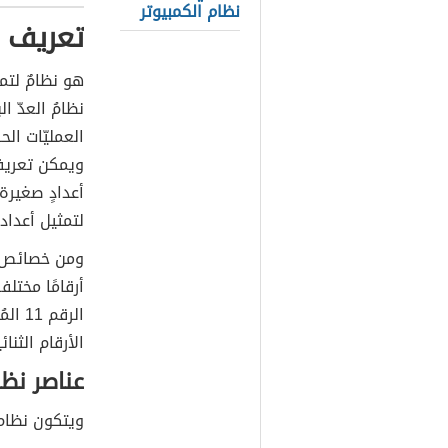
نظام الكمبيوتر
تعريف ن
هو نظامٌ لتم
نظامُ العدّ ال
العمليّات ال
ويمكن تعريفه 
أعدادٍ صغيرة،
لتمثيل أعداد 
ومن خصائص أ
أرقامًا مختل
الأرقام الثن
عناصر نظا
ويتكون نظام 