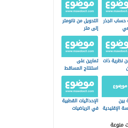
 حساب الجذر
التحويل من نانومتر
عي
إلى متر
ن نظرية ذات
تمارين على
استنتاج المساقط
في الرسم
الهندسي
 بين
الإحداثيات القطبية
ة الإقليدية
في الرياضيات
قليدية
ت منوعة