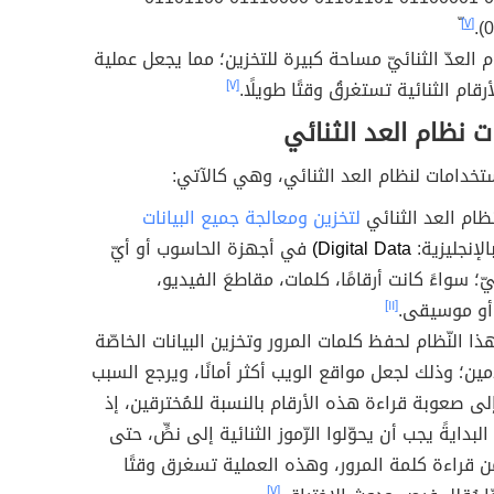
[٧]
0
 العدّ الثنائيّ مساحة كبيرة للتخزين؛ مما يجعل عملية
رقام الثنائية تستغرقُ وقتًا طويلًا.
[٧]
 نظام العد الثنائي
خدامات لنظام العد الثنائي، وهي كالآتي:
ظام العد الثنائي
لتخزين ومعالجة جميع البيانات
الإنجليزية:
Digital Data)
في أجهزة الحاسوب أو أيّ
ّ؛ سواءً كانت أرقامًا، كلمات، مقاطعَ الفيديو،
أو موسيقى.
[١١]
ا النّظام لحفظ كلمات المرور وتخزين البيانات الخاصّة
دمين؛ وذلك لجعل مواقع الويب أكثر أمانًا، ويرجع السبب
ى صعوبة قراءة هذه الأرقام بالنسبة للمُخترقين، إذ
بدايةً يجب أن يحوّلوا الرّموز الثنائية إلى نصٍّ، حتى
من قراءة كلمة المرور، وهذه العملية تسغرق وقتًا
[٧]