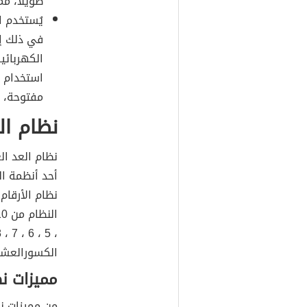
طويلًا، مم
يُستخدم ا
في ذلك إل
الكهربائي
مفتوحة، بينما الرقم 1 
نظام ال
نظام العد ا
أحد أنظمة ال
نظام الأرقام 
الكسورالعشر
مميزات ن
من مميزات نظ