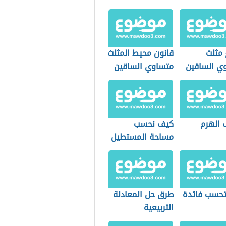
 مثلث
قانون محيط المثلث
ي الساقين
متساوي الساقين
 الهرم
كيف نحسب
مساحة المستطيل
حسب فائدة
طرق حل المعادلة
التربيعية