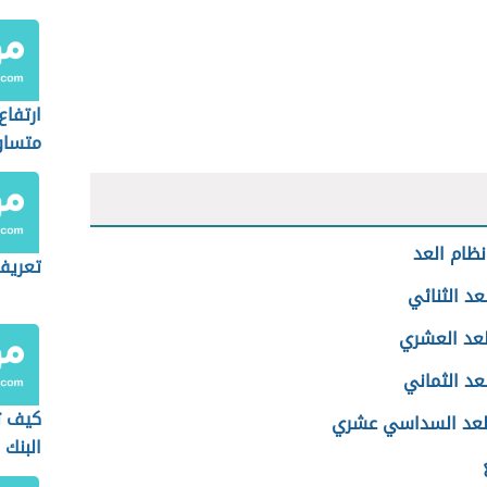
ارتفاع
متساو
ظام العد
تعريف
عد الثنائي
لعد العشري
عد الثماني
كيف ت
لعد السداسي عشري
البنك