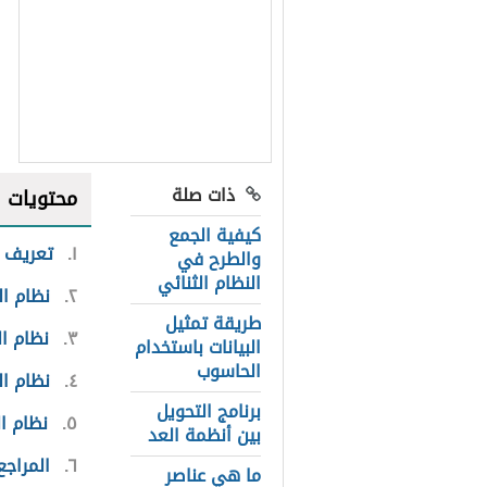
ذات صلة
محتويات
كيفية الجمع
١
تعريف ن
والطرح في
النظام الثنائي
٢
نظام ال
طريقة تمثيل
٣
نظام ا
البيانات باستخدام
الحاسوب
٤
نظام ال
برنامج التحويل
٥
نظام ا
بين أنظمة العد
٦
المراجع
ما هي عناصر