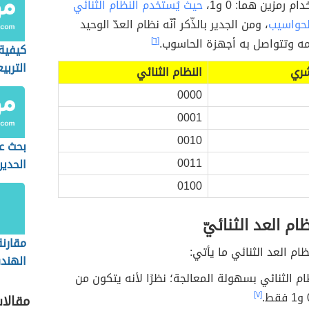
م رمزين هما: 0 و1،
حيث يُستخدم النظام الثنائي
لحواسيب
، ومن الجدير بالذّكر أنّه نظام العدّ الوحيد
ه وتتواصل به أجهزة الحاسوب.
[٦]
كيفية
التربي
شري
النظام الثنائي
0000
0001
0010
بحث ع
0011
الحدين
0100
ظام العد الثنائيّ
مقارنة
ام العد الثنائي ما يأتي:
الهندس
ظام الثنائي بسهولة المعالجة؛ نظرًا لأنه يتكون من
واللاإ
[٧]
مقالا