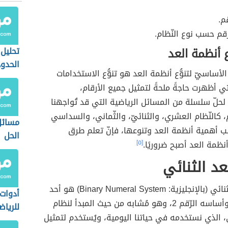
م.
قم حسب نوع النّظام.
 أنظمة العد
تحليل 
الحدود
لأساسيّ لتنوُّع أنظمة العد هو تنوُّع الاستخدامات
تي أظهرت حاجةً ملحةً لتمثيل جميع الأرقام،
حلّ سلسلة من المسائل الرياضية التي قد تُواجهنا
، كالنّظام العشري، والثنائيّ، والثّماني، والسداسي
مسائل
 أهمية أنظمة العد وتنوعها، فإنّ تعلم طرق
الحل
أنظمة العد أصبح ضروريًا.
[٥]
عد الثنائي
نظام العد الثنائي (بالإنجليزية: Binary Numeral System) هو أحد
أدوات
أنظمة العدّ وأساسه الرّقم 2، وهو مُشابه من حيث المبدأ لنظام
للرياض
 الذي نستخدمه في حياتنا اليومية، ويُستخدم لتمثيل