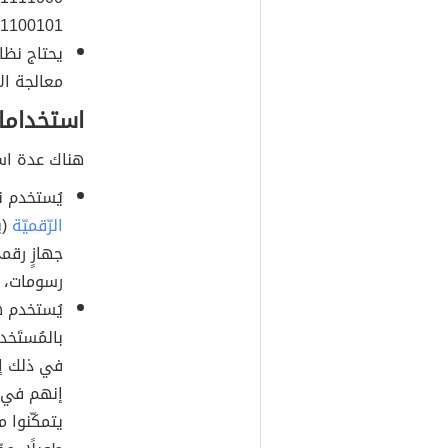
1100101).
يحتاج نظام
معالجة الأ
استخدامات
هناك عدة است
يُستخدم ن
الرّقميّة
(ب
جهازٍ رقمي
رسومات، 
يُستخدم هذ
بالمُستَخ
في ذلك إل
إنهم في ال
يتمكّنوا 