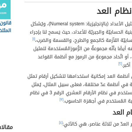
ظام العد
قانون
ثيل الأعداد
(بالإنجليزية:
Numeral system)، ويُشكل
المثل
بنية الحسابيّة والجبريّة للأعداد، حيث يَسمح لنا بإجراء
الساق
حسابيّة اللاّزمة كالجمع والطرح، والقسمة والضرب،
[١]
أيضًا بأنّه مجموعةٌ من الرُّموزالمُستخدمة لتمثيل
 أو اتّحاد مجموعةٍ من الرموز مع أنظمة القواعد
أكبر.
[٢]
نظمة العد إمكانية استخدامها لتشكيل أرقام تمثل
فة في أنظمة عدّ مختلفة، فعلى سبيل المثال، يُمثل
الرقم 11 المُستخدم في نظام الأرقام العشري الرقم 3 في نظام
ائية المُستخدم في أجهزة الحاسوب.
[٣]
م العد
العدّ من ثلاثة عناصر، هي كالآتي:
[٤]
مقالا