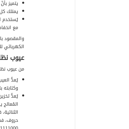
يتميز بأنّ
يمتلك كل 
يُستخدم ا
مع انخفاض
والمقصود با
الكهربائي للت
عيوب نظام
من عيوب نظام
يُعدُّ الع
وكتابته با
يُعدُّ تخ
المُعالج 
الثنائية،