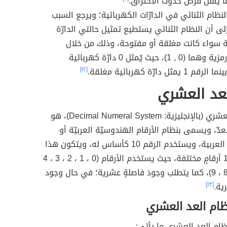
ّا يُقلل فرص حدوث الاختراق.
لنظام الثنائي في الدارّات الكهربائية؛ ويرجع السبب
ى أن النظام الثنائي يستطيع تمثيل حالتي الدارّة
ة سواء كانت مغلقة أو مفتوحة، وذلك من خلال
استخدام رمزية وهما (0 , 1)، حيث يُمثل 0 دارّة كهربائية
يمثل دارّة كهربائية مغلقة.
[١٢]
عد العشري
لعشري
(بالإنجليزية: Decimal Numeral System)، هو
عدّ، ويسمى بنظام الأرقام الهندوسيّة العربيّة أو
العربية
، و
يستخدم الرقم 10 كأساس له، ويتكون هذا
النظام من 10 أرقامٍ مختلفة، حيث يستخدم الأرقام (0 ، 1 ، 2 ، 3 ، 4
، 5 ، 6 ، 7 ، 8 ، 9)، كما يتطلب وجودَ فاصلةٍ عشرية؛ في حال وجود
ية.
[١٣]
ظام العد العشري
ام العد العشري ما يأتي: