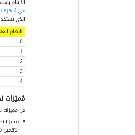
الأرقام باستخدا
في أجهزة ا
الذي تستخدم
النظام الع
0
1
2
3
4
مُميّزات ن
من مميزات نظ
يتميز الن
الرّقمين 0 و1 فقط.