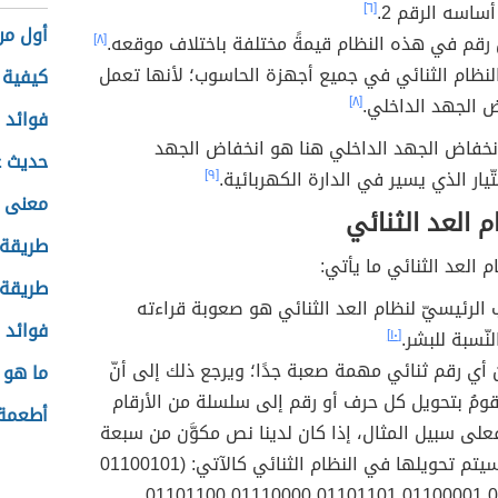
 أساسه الرقم 2.
[٦]
أول من
رقم في هذه النظام قيمةً مختلفة باختلاف موقعه.
[٨]
لنظام الثنائي في جميع أجهزة الحاسوب؛ لأنها تعمل
كيفية 
 الجهد الداخلي.
[٨]
فوائد ن
نخفاض الجهد الداخلي هنا هو انخفاض الجهد
حديث ع
ّيار الذي يسير في الدارة الكهربائية.
[٩]
معنى ا
 العد الثنائي
طريقة 
 العد الثنائي ما يأتي:
طريقة
يب الرئيسيّ لنظام العد الثنائي هو صعوبة قراءته
فوائد ن
لنّسبة للبشر.
[١٠]
زين أي رقم ثنائي مهمة صعبة جدًا؛ ويرجع ذلك إلى أنّ
ما هو 
يقومُ بتحويل كل حرف أو رقم إلى سلسلة من الأرقام
أطعمة 
 فعلى سبيل المثال، إذا كان لدينا نص مكوَّن من سبعة
حروف، فسيتم تحويلها في النظام الثنائي كالآتي: (01100101
01111000 01100001 01101101 01110000 01101100