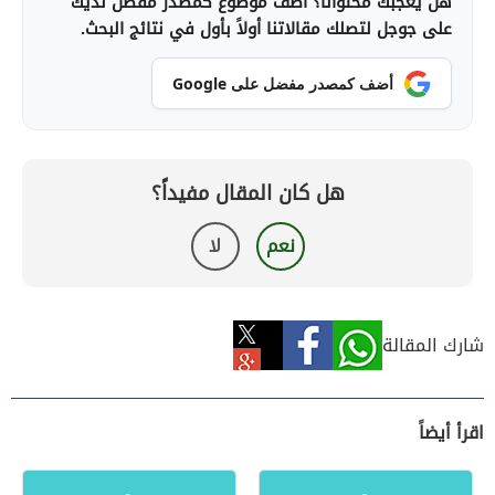
هل يعجبك محتوانا؟ أضف موضوع كمصدر مفضل لديك
على جوجل لتصلك مقالاتنا أولاً بأول في نتائج البحث.
أضف كمصدر مفضل على Google
هل كان المقال مفيداً؟
نعم
لا
شارك المقالة
اقرأ أيضاً