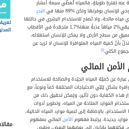
ّة عنه لفترةٍ طويلةٍ، فالمياه تُغطّي سبعة أعشار
لإنسان بوفرتها ولكن ‏89%‏ منها في
البحر
 مياه مالحة، ولا تَصلح للاستخدام البشري في حالتها
تعريف
الطبيعيّة، ويبقي‏2%‏ مياهاً عذبةً منها‏1,7%‏ متجمّدةً في الأقطاب
المدني
عميقٍ من سطح الأرض ولا يمكن للإنسان استغلاله،
لّ بأنّ كمية المياه المتوافرة للإنسان لا تزيد عن
[١]
الأمن المائي
عبارة عن كميّة المياه الجيّدة والصالحة للاستخدام
افرة بشكلٍ يُلبّي الاحتياجات المختلفة كماً ونوعاً، مع
 هذه الكفاية دون تأثير، ويُمكن تحقيق ذلك من
خدام الموارد المتاحة من المياه، وتطوير أدوات
لاستخدام، بالإضافة إلى تَنمية موارد المياه الحالية،
 موارد جديدة. يرتبط مفهوم
الأمن
المائي بمفهوم
مقالا
ئي فكلاهما يؤدّيان إلى بعضهما البعض، ونقص