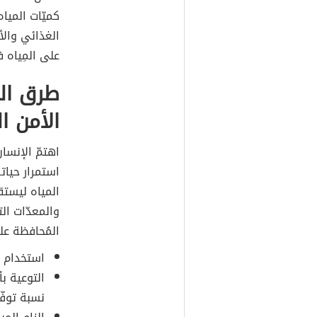
كميّات المياه
الغذائي والأ
على المِياه ف
طرق الم
الأمن ا
اهتمّ الإنسان
استمرار حياته
المياه ليستق
والمعدّات ال
المُحافظة عل
استخدام أج
التوعية ب
نسبة توفّ