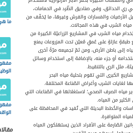
اني والمنشآت الكبيرة بحفر الآبار الارتوازيّة لاستخدام
 ري الحدائق، وفي صناديق الطّرد في الحمامات،
 الأرضيات والمَسارات والفرش وغيرها، ما يُخفّف من
ما هي 
مياه الشرب في هذه المجالات.
ِخدام مياه الشرب في المشاريع الزراعيّة الكبيرة من
بقةٍ عازلةٍ على عُمقٍ مُعيّن تحت المزروعات يمنع
ياه إلى باطن الأرض، ومن ثمّ تجميعه مرّةً أخرى
تخدامه أو جزء منه، بالإضافة إلى استخدام وسائل
مفهوم
ثة، مثل الري بالتنقيط.
الوظي
شاريع الكبرى التي تقوم بتحلية مياه البحر
الجغرا
ا لغايات الشرب وأغراض الصّناعة المختلفة.
ير مياه الصرف الصحي؛ لاستغلالها في الصّناعات التي
الكثير من المياه.
مفهوم
اسات والخُطط البديلة التي تُفيد في المحافظة على
الواقع
ياه المتوافرة.
نين الصّارمة على الأفراد الذين يَستهلكون المياه
مقالا