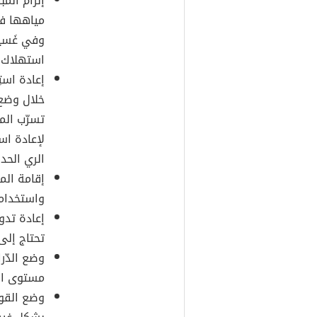
إلزام المب
مياهها في
وفي غَسيل
استهلاك 
إعادة است
خلال وضع ط
تسرّب الم
لإعادة اس
الري الحدي
إقامة الم
واستخدامه
إعادة تدو
تحتاج إلى 
وضع الدّر
مستوى الم
وضع القوا