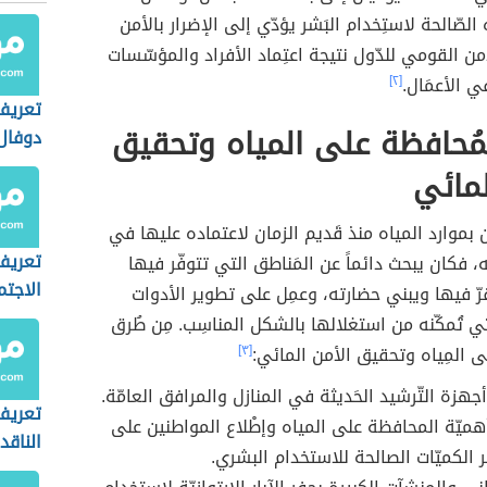
 الصّالحة لاستِخدام البَشر يؤدّي إلى الإضرار بالأمن
من القومي للدّول نتيجة اعتِماد الأفراد والمؤسّسات
ي الأعمَال.
[٢]
تعريف
ُحافظة على المياه وتحقيق
دوفال
لمائي
 بموارد المياه منذ قَديم الزمان لاعتماده عليها في
تعريف
، فكان يبحث دائماً عن المَناطق التي تتوفّر فيها
الاجتم
رّ فيها ويبني حضارته، وعمِل على تطوير الأدوات
تي تُمكّنه من استغلالها بالشكل المناسِب. مِن طُرق
ى المِياه وتحقيق الأمن المائي:
[٣]
هزة التّرشيد الحَديثة في المنازل والمرافق العامّة.
تعريف
أهميّة المحافظة على المياه وإطْلاع المواطنين على
الناقد
ر الكميّات الصالحة للاستخدام البشري.