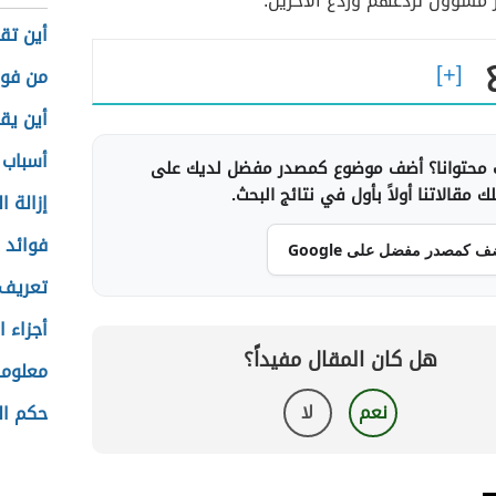
 مسؤول لردعهم وردع الآخرين.
أين تق
من فوا
أين يق
أسباب 
محتوانا؟ أضف موضوع كمصدر مفضل لديك على
 مقالاتنا أولاً بأول في نتائج البحث.
إزالة ا
فوائد 
ف كمصدر مفضل على Google
تعريف 
أجزاء 
هل كان المقال مفيداً؟
معلوما
نعم
لا
حكم ال