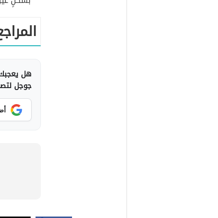
بشكلٍ غير
المراجع
هل يعجبك 
جوجل لتصلك
أض