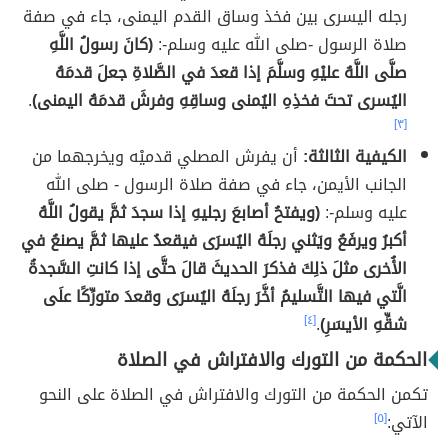
رجله اليسرى بين فخذ وساق القدم اليمنى، جاء في صفة
صلاة الرسول -صلى الله عليه وسلم-:
(كانَ رسولُ اللَّهِ
صلَّى اللَّهُ عليْهِ وسلَّمَ إذا قعدَ في الصَّلاةِ جعلَ قدمَهُ
اليُسرى تحتَ فخذِهِ اليُمنى وساقِهِ وفرشَ قدمَهُ اليمنى)
.
[٣]
الكيفية الثالثة:
أن يفرش المصلي قدميْه ويخرجهما من
الجانب الأيمن، جاء في صفة صلاة الرسول - صلى الله
عليه وسلم-:
(ويفتحُ أصابعَ رجليهِ إذا سجدَ ثمَّ يقولُ اللَّهُ
أكبرُ ويرفَعُ ويَثني رجلَهُ اليُسرَى فيقعدُ عليها ثمَّ يصنعُ في
الأُخرى مثلَ ذلِكَ فذكرَ الحديثَ قالَ حتَّى إذا كانتِ السَّجدةُ
الَّتي فيها التَّسليمُ أخَّرَ رجلَهُ اليُسرَى وقعدَ متورِّكًا علَى
شقِّهِ الأيسَرِ)
.
[٤]
الحكمة من التورك والافتراش في الصلاة
تكمن الحكمة من التورك والافتراش في الصلاة على النحو
الآتي:
[٥]