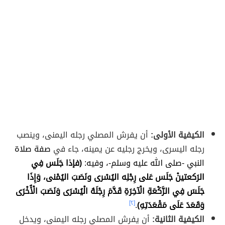
الكيفية الأولى:
أن يفرش المصلي رجله اليمنى، وينصب
رجله اليسرى، ويخرج رجليه عن يمينه، جاء في
صفة صلاة
النبي -صلى الله عليه وسلم-، وفيه:
(فإذا جَلَس فِي
الرَكعتينْ جَلَس عَلى رِجْلِه اليُسْرى ونَصَبَ اليُمْنى، وَإِذَا
جَلَسَ فِي الرَّكْعَةِ الْآخِرَةِ قَدَّمَ رِجْلَهُ الْيُسْرَى وَنَصَبَ الْأُخْرَى
وَقَعَدَ عَلَى مَقْعَدَتِهِ)
.
[٢]
الكيفية الثانية:
أن يفرش المصلي رجله اليمنى، ويدخل