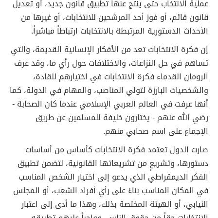
عملية الانتخاب حتى ينتج عنها تطبيق قانون جديد، أو تعديل
قانون قائم، أو فوز أحد المرشحين للانتخابات، أو غيرها من
الأحداث الدستورية المرتبطة بالانتخابات ارتباطاً مباشراً.
إن فكرة الانتخابات تعد من الأفكار الإنسانية القديمة، والتي
تساهم في حل النزاعات، والاختلافات حول رأي ما، وقد عرف
الرومان القدماء فكرة الانتخابات في اختيارهم للقادة،
والشخصيات البارزة لتولي المناصب، والمهام في الدولة، كما
أنها عرفت في العالم العربي الإسلامي عندما كان الصحابة -
رضي الله عنهم - يختارون خليفة للمسلمين عن طريق
الإجماع على اسم صحابي منهم.
صارت الدول تعتمد فكرة الانتخابات كأساس من أساسات
دستورها، وتشريعٍ من تشريعاتها القانونية، لتضمن تطبيق
الفكر الديمقراطي الذي يدعو إلى اختيار الشخص المناسب
في المكان المناسب بناءً على رأي أفراد الشعب، أو المجلس
النيابي، أو الهيئة المختصة بذلك، وهذا ما أدى إلى اعتبار
الانتخابات حقاً من حقوق الناس، وواجباً عليهم تطبيقه