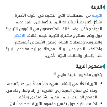
التربية
التربية
من المصطلحات التي انتشرت في الآونة الأخيرة
بشكلٍ كبيرٍ نظراً للتأثيرات التي تتركها على الفرد وعلى
المجتمع ككل، وقد اختلف المتخصصون في الشؤون التربوية
حول وضع مفهومٍ مشتركٍ للتربية نتيجة اختلاف
الأفكار
والظروف، ومعطيات الحياة، وتطور الأشخاص أنفسهم،
واختلاف آرائهم حول البيئة المحيطة، ويرتبط مفهوم التربية
عند الإنسان والكائنات الحيّة الأخرى.
مفهوم التربية
يتكون مفهوم التربية مايلي:
[١]
التربية لغةً هي إنشاء الشيء حالاً فحالاً إلى حد إتمامه،
وجاء في لسان العرب: ربى الشيء أي زاد ونما، وجاء في
المعجم الوسيط: تربى بمعنى نشأ وتغذى وتثقّف.
اختلفت الآراء حول تفسير مفهوم التربية اصطلاحاً؛ لأنّ