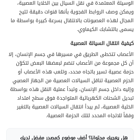
الوسيلة المعتمدة في نقل السيال بين الخلايا العصبية،
ويمكن وصف الروابط الفجوية بأنها قنوات دقيقة تتيح
المجال لهذه العصبونات بالانتقال بسرعة كبيرة بواسطة ما
يسمى بالتشابك الكيماوي.
كيفية انتقال السيالة العصبية
الأعصاب تتخطى الطريق في مسيرها في جسم الإنسان، إلا
أن كل مجموعة من الأعصاب تنضم لبعضها البعض لتكوّن
حزمة عصبية تسير باتجاه محدد، وتلعب هذه الأعصاب أو
الحزم العصبية تناقل السيالات العصبية من الجهاز العصبي
وإليه داخل جسم الإنسان، وتبدأ عملية النقل هذه بواسطة
تبديل الشحنات الكهربائية المتواجدة فوق سطح امتداد
الخلية العصبية، ثم يبدأ انتقال السيالات العصبية بالتغير
وفقاً للاتجاه المحدد لتلك الحزمة العصبية.
هل يعجبك محتوانا؟ أضف موضوع كمصدر مفضل لديك