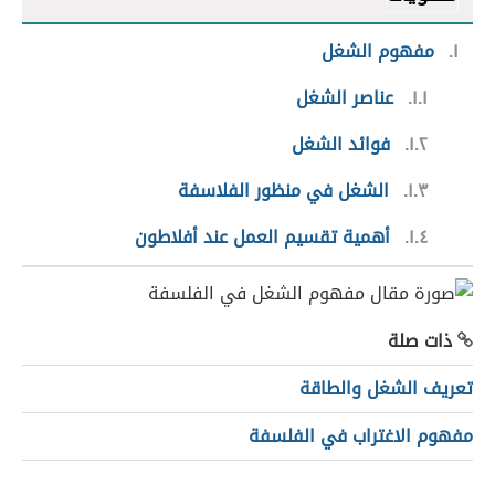
١
مفهوم الشغل
١.١
عناصر الشغل
١.٢
فوائد الشغل
١.٣
الشغل في منظور الفلاسفة
١.٤
أهمية تقسيم العمل عند أفلاطون
ذات صلة
تعريف الشغل والطاقة
مفهوم الاغتراب في الفلسفة