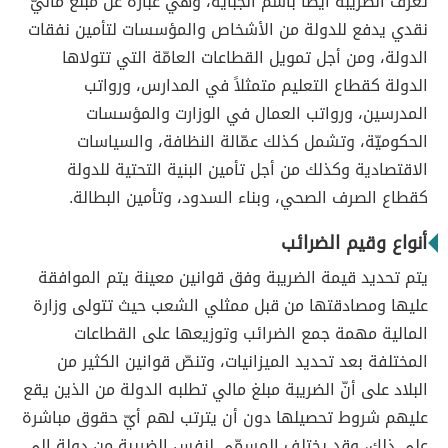
تُعرف الضريبة أيضاً باسم الجباية، وهي عبارة عن مبلغ ماليّ
نقدي يدفع للدولة من الأشخاص والمؤسسات لتأمين نفقات
الدولة، ومن أجل تمويل القطاعات العامّة التي تتولاها
الدولة كقطاع التعليم متمثلاً في المدارس، ورواتب
المدرسين، ورواتب العمال في الوزارت والمؤسسات
الحكوميّة، وتشمل كذلك عمّالة النظافة، والسياسات
الاقتصادية وكذلك من أجل تأمين البنية التحتية للدولة
كقطاع الصرف الصحي، وبناء السدود، وتأمين البطالة.
أنواع وقيم الضرائب
يتم تحديد قيمة الضريبة وفق قوانين معينة يتم الموافقة
عليها ومصادقتها من قبل ممثلي الشعب حيث تتولى وزارة
المالية مهمة جمع الضرائب وتوزيعها على القطاعات
المختلفة بعد تحديد الميزانيات، وتنصّ قوانين الكثير من
البلاد على أنّ الضريبة مبلغ مالي تطلبه الدولة من الذين يقع
عليهم شروط تحصيلها دون أن يترتب لهم أيّ حقوق مباشرة
على ذلك، وقد يختلف المسمّى لنفس الضريبة من دولة إلى