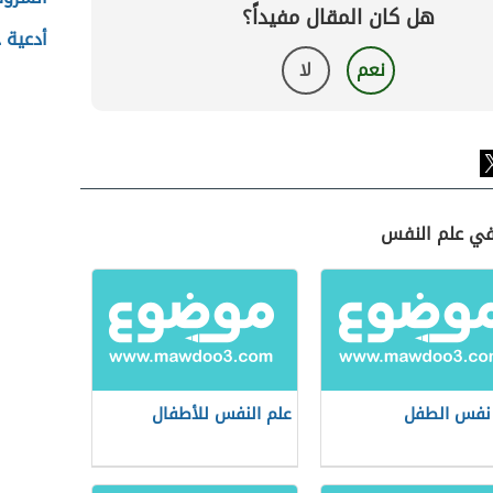
هل كان المقال مفيداً؟
أدعية ج
نعم
لا
في علم النفس
نفس الطفل
علم النفس للأطفال