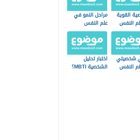
ية القوية
مراحل النمو في
م النفس
علم النفس
ي شخصيتي
اختبار تحليل
م النفس
الشخصية MBTI؟