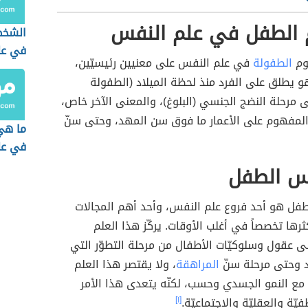
الطفل في علم النفس
الشخص
في عل
وم
الطفولة
في علم النفس على معنيين رئيسيّين،
هو يطلق على الفرد منذ لحظة الميلاد (الطفولة
تى مرحلة النضج الجنسي (البلوغ)، والمعنى الآخر خاص،
لمفهوم على الأعمار ما فوق سن المهد، وحتى سنّ
ما ه
في عل
س الطفل
فل هو أحد فروع علم النفس، وأحد أهم المجالات
ثرها تخصصاً في أغلب الأوقات. يركّز هذا العلم
 عقول وسلوكيّات الأطفال من مرحلة التطوّر التي
د وحتى مرحلة سنّ
المراهقة
، ولا يقتصر هذا العلم
مع النمو الجسدي وحسب، لكنّه يتعدى هذا الأمر
فيّة والعقليّة والاجتماعيّة.
[١]