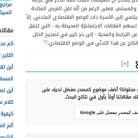
مراجع
ئم والمستمر، فعلى الرغم من أنّه تقل الفرص المتاحة
السيك
نتمي إلى الأسرة ذات الوضع الاقتصادي المتدني، إلاّ
تسهم العلاقات الاجتماعيّة المحيطة به - التي تتميّز
مقالا
ج عن الترابط والمحبة - إلى حدٍ كبير في تصحيح الخلل
لناتج عن هذا التدنّي في الوضع الاقتصادي.
[٢]
كم عدد
التاجر 
أين تقع
المساف
محتوانا؟ أضف موضوع كمصدر مفضل لديك على
أين تع
 مقالاتنا أولاً بأول في نتائج البحث.
كلام ع
كيفية 
ف كمصدر مفضل على Google
ألم ال
الشروط