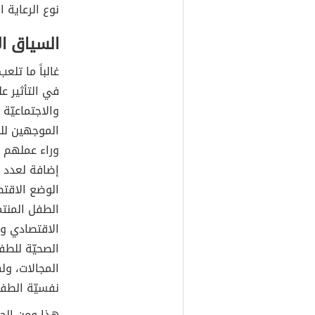
نوع الرعاية ا
السياق ا
غالباً ما تلع
في التأثير ع
والاجتماعيّة
الموجهين لل
وراء عملهم 
إضافة لعدد 
الوضع الاقتص
الطفل المنتم
الاقتصادي وا
الصحيّة للطف
المجالات، وله
نفسيّة الطف
هذا ومن الجد