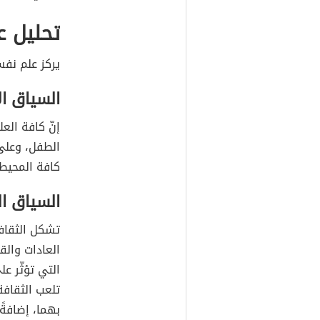
تحليل 
يركز علم نف
السياق ا
إنّ كافة العل
الطفل، وعل
كافة المحيطي
السياق ا
تشكل الثقاف
العادات والق
التي تؤثّر ع
تلعب الثقافة 
بهما، إضافةً