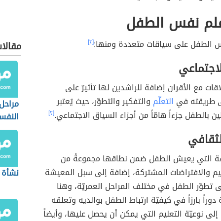
علم نفس الطفل
س الطفل على سياقات متعددة ومنها:
[٢]
مقالا
لاجتماعي
اقات مع الأقران إضافة للراشدين لها تأثيرٌ على
ى طريقته في
التعلّم
والتفكير والتطوّر، حيث يُعتبر
مراحل 
ن بالطفل جزءاً هامّاً من أجزاء السياق الاجتماعي.
[٢]
النفس
لثقافي
ة التي يعيش الطفل ضمن نطاقها مجموعةً من
يم والافتراضات المشتركة، إضافة إلى سبل المعيشة
نشأة 
لى تطوّر الطفل في مختلف المراحل العمريّة، وهنا
دوراً بارزاً في كيفيّة ارتباط الطفل بوالديه وتعلقه
 إلى نوعيّة التعليم التي يمكن أن يحصل عليها، وأيضاً