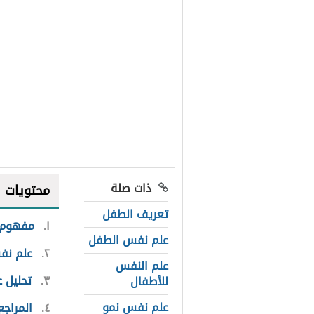
ذات صلة
محتويات
تعريف الطفل
١
مفهوم 
علم نفس الطفل
٢
علم نف
علم النفس
٣
تحليل 
للأطفال
علم نفس نمو
٤
المراجع