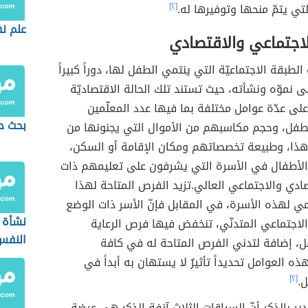
لتي يتمّ منحها وتوفيرها له.
[٢]
علم ن
لاجتماعي والاقتصادي
ب الطبقة الاجتماعيّة التي ينتمي الطفل لها، دوراً كبيراً
لى نموّه ونشأته، حيث تستند تلك الحالة الاقتصاديّة
 على عدّة عوامل مختلفة بما فيها عدد المعلّمين
بحث ح
طفل، وحجم مكاسبهم من الأموال التي يجنونها من
هذا، وطبيعة تخصصاتهم ومكان الإقامة أو السكن،
الأطفال في الأسرة التي يشرفون على تعليمهم ذات
ادي والاجتماعي العالي.تزيد الفرص المتاحة لهذا
ي لهذه الأسرة، في المقابل فإنّ الأسر ذات الوضع
نشأة 
لاجتماعي المتدنّي، تنخفض فيها فرص الرعاية
النفس
ل، إضافة لتدني الفرص المتاحة له في كافة
ذه العوامل تحديداً تأثيرٌ لا يستهان به أبداً في
ل.
[٢]
ير بالذكر أنّ السياقات الثلاث آنفة الذكر هي عرضة