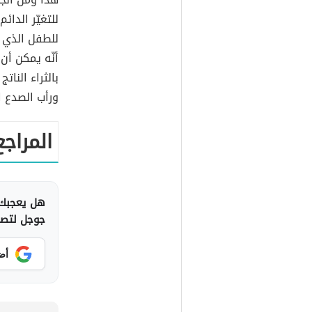
للتغيّر الدا
للطفل الذي ي
أنّه يمكن أن 
بالثراء النات
ورأب الصدع ا
المراجع
هل يعجبك 
جوجل لتصلك
أض