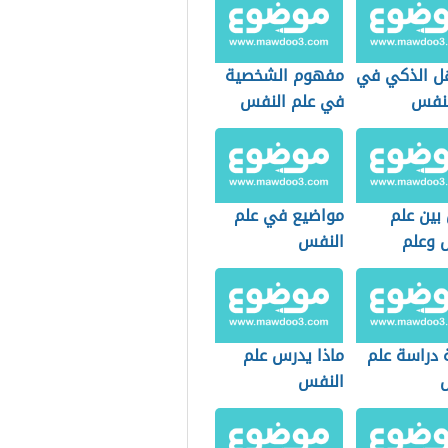
صية
دة للمجتمع
هل الذكي في
مفهوم الشخصية
لنفس
في علم النفس
بين علم
مواضيع في علم
 وعلم
النفس
اع
 دراسة علم
ماذا يدرس علم
النفس