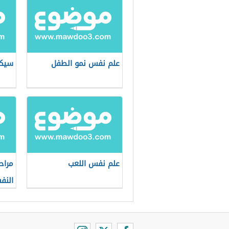
علم نفس نمو الطفل
سيكو
علم نفس اللعب
مراح
النف