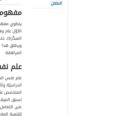
الطفل
مفهوم 
ينطوي مفه
الأوّل عام و
المبكّرة)، ح
ويطلق هذا ا
المراهقة.
علم نف
علم نفس الط
الدراسيّة وأك
المتخصص على
تسبق الميلا
على التعامل 
للتنمية العاط