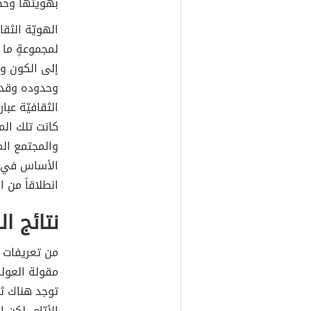
بهويتها وحضا
الهويّة الثقا
لمجموعةٍ ما 
إلى الكون وا
وحدوده وقدرا
الثقافيّة عبا
كانت تلك الم
والمجتمع الم
الأساس في تك
انطلاقاً من ا
نتائج ال
من تعريفات ا
مقولة العولم
توجد هناك ثق
الأيّام، لكن 