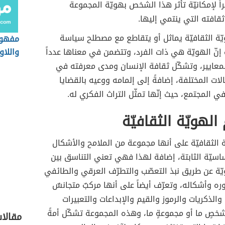
ً لإمكانيّة تأثر هذا الشخص بهويّة المجموعة
 ثقافته التي ينتمي إليها.
ّة الثقافيّة يماثل أو يتقاطع مع مصطلح سياسة
مفهوم
 إنّ الهويّة هي ذات الفرد، وتتضمن في معناها عدداً
واللا
لمعايير، وتشكّل ثقافة الإنسان ومدى معرفته في
الات المختلفة، إضافةً إلى إلمامه ووعيه بالقضايا
ي المجتمع، حيث إنّها تمثّل التراث الفكري له.
لهويّة الثقافيّة
ة الثقافيّة على أنها مجموعة من الملامح والأشكال
أساسيّة الثابتة، إضافة لهذا فهي تعني التناسق بين
ّة عن طريق نبذ التعصّب والتطرّف العرقي والطائفي
 وأشكاله، وتعرّف أيضاً على أنها مركبٌ متجانسٌ
والذكريات والرموز والقيم والإبداعات والتعبيرات
خصٍ ما أو مجموعةٍ ما، وهذه المجموعة تشكّل أمةً
مقالا