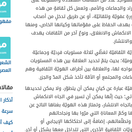
اد والجماعات والأمم، وتعمل كل ثقافةٍ من هذه
رةٍ عفويّة وتلقائيّة، أو عن طريق تدخلٍ من أصحاب
مفهوم
 بهدف الحفاظ على مقوّماتها وكيانها الخاص، ومنها
الانكماش والانغلاق، ونوعٌ آخر من الثقافات يهدف
الانتشار.
ويّة الثقافيّة تغطّي ثلاثة مستويات فرديّة وجماعيّة
وميّة؛ بحيث يتمّ تحديد العلاقة بين هذه المستويات
الشعو
لمواجه لها، والعلاقة بين أطراف الهويّة الثقافية وهم
العصر
اعات والمجتمع أو الأمّة تأخذ شكل المدّ والجزر.
مقالا
فيّة عبارة عن كيانٍ يمكن أن يتطوّر، ولا يمكن تحديدها
ي؛ حيث إنّها يمكن أن تسير في اتجاه الانكماش
أذكار 
اتجاه الانتشار، وتمتاز هذه الهويّة بغناها الناتج عن
سرعة ض
 وكمّ المعاناةِ التي مرّوا بها ونجاحاتهم
وتطلّعاتهم، إضافةً إلى احتكاكها الإيجابي أو
كيف أف
يّات الثقافيةِ الأخرى التي تتداخل معها بشكلٍ أو آخر.