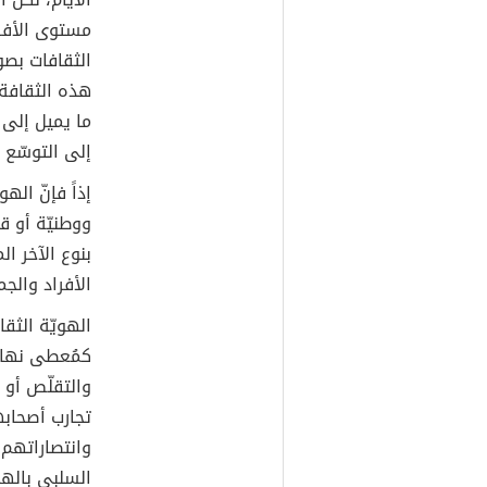
مستوى الأفر
الثقافات بصو
هذه الثقافة
ما يميل إلى 
إلى التوسّع و
إذاً فإنّ اله
ووطنيّة أو ق
بنوع الآخر ا
الأفراد والجم
الهويّة الثقا
كمُعطى نهائ
والتقلّص أو ب
تجارب أصحابها
وانتصاراتهم 
السلبي بالهو