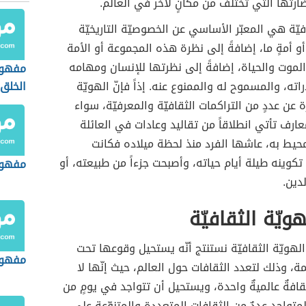
رتها التي تختلف من مكانٍ لآخر في العالم.
فيّة هي المعبّر الأساسي عن الخصوصيّة التاريخيّة
أو أمةٍ ما، إضافةً إلى نظرة هذه المجموعة أو الأمة
لموت والحياة، إضافةً إلى نظرتها للإنسان ومهامه
مفهو
ته، والمسموح له والممنوع عنه. إذاً فإنّ الهويّة
الخلق
رة عن عددٍ من التراكمات الثقافيّة والمعرفيّة، سواء
عارف تأتي انطلاقاً من تقاليد وعادات في العائلة
حيط به، عاشها الفرد منذ لحظة ميلاده فكانت
وينه طيلة أيام حياته، وأصبحت جزءاً من طبيعته، أو
مفهوم
لدين.
هويّة الثقافيّة
لهويّة الثقافيّة نستنتج أنّه يستحيل وقوعها تحت
مفهوم
ة، وذلك لتعدد الثقافات حول العالم، حيث إنّها لا
افةٌ عالميةٌ واحدة، ويستحيل أن تتواجد في يومٍ من
المتواجد عددٌ من الثقافات المتعددة والمتنوّعة على