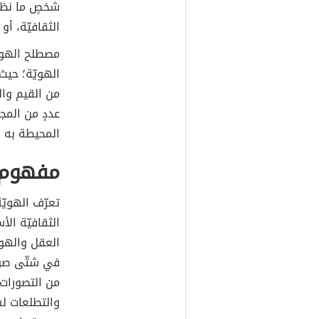
شخصٍ ما نظرا
الثقافيّة، أو
مصطلح الهوي
الهويّة؛ حيث
من القيم وا
عددٍ من المج
المحيطة به ف
مفهوم ا
تعرّف الهويّ
الثقافيّة ال
العقل والهوي
في شتّى صوره
من التصورات 
والتطلعات لش